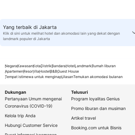
Yang terbaik di Jakarta
Klik di sini untuk melihat hotel dan akomodasi lain yang dekat dengan
landmark populer di Jakarta
Negara
Kawasan
Kota
Distrik
Bandara
Hotel
Landmark
Rumah liburan
Apartemen
Resor
Vila
Hostel
B&B
Guest House
Tempat istimewa untuk menginap
Ulasan
Temukan akomodasi bulanan
Dukungan
Telusuri
Pertanyaan Umum mengenai
Program loyalitas Genius
Coronavirus (COVID-19)
Promo liburan dan musiman
Kelola trip Anda
Artikel travel
Hubungi Customer Service
Booking.com untuk Bisnis
Pusat informasi keamanan