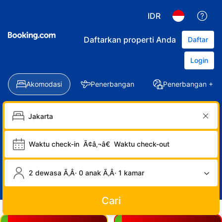
IDR
Daftarkan properti Anda
Daftar
Login
Akomodasi
Penerbangan
Penerbangan + Ho
Waktu check-in
Ã¢â‚¬â€
Waktu check-out
2 dewasa Ã‚Â· 0 anak Ã‚Â· 1 kamar
Cari