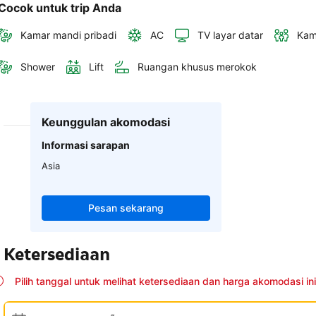
Cocok untuk trip Anda
Kamar mandi pribadi
AC
TV layar datar
Kam
Shower
Lift
Ruangan khusus merokok
Keunggulan akomodasi
Informasi sarapan
Asia
Pesan sekarang
Ketersediaan
Pilih tanggal untuk melihat ketersediaan dan harga akomodasi ini