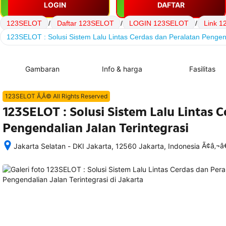
LOGIN
DAFTAR
123SELOT
/
Daftar 123SELOT
/
LOGIN 123SELOT
/
Link 
123SELOT : Solusi Sistem Lalu Lintas Cerdas dan Peralatan Pengend
Gambaran
Info & harga
Fasilitas
123SELOT Ã‚Â© All Rights Reserved
123SELOT : Solusi Sistem Lalu Lintas 
Pengendalian Jalan Terintegrasi
Ã¢â‚¬
Jakarta Selatan - DKI Jakarta, 12560 Jakarta, Indonesia
Setelah 
memesan, 
semua 
rincian 
akomodasi 
termasuk 
nomor 