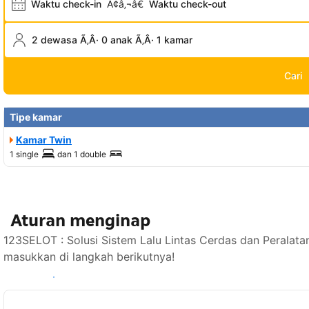
Waktu check-in
Ã¢â‚¬â€
Waktu check-out
2 dewasa Ã‚Â· 0 anak Ã‚Â· 1 kamar
Cari
Tipe kamar
Kamar Twin
1 single
dan
1 double
Aturan menginap
123SELOT : Solusi Sistem Lalu Lintas Cerdas dan Peralata
masukkan di langkah berikutnya!
Lihat ketersediaan