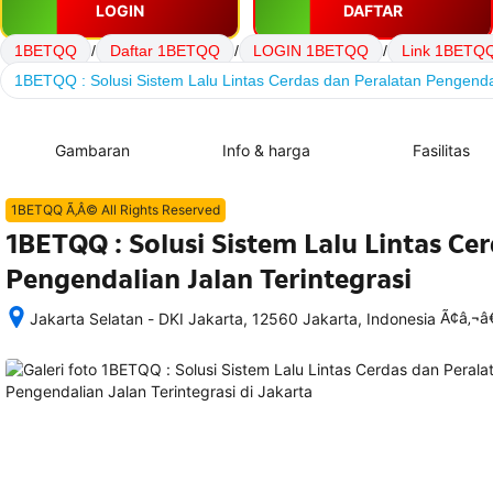
LOGIN
DAFTAR
1BETQQ
/
Daftar 1BETQQ
/
LOGIN 1BETQQ
/
Link 1BETQ
1BETQQ : Solusi Sistem Lalu Lintas Cerdas dan Peralatan Pengendal
Gambaran
Info & harga
Fasilitas
1BETQQ Ã‚Â© All Rights Reserved
1BETQQ : Solusi Sistem Lalu Lintas Ce
Pengendalian Jalan Terintegrasi
Ã¢â‚¬
Jakarta Selatan - DKI Jakarta, 12560 Jakarta, Indonesia
Setelah 
memesan, 
semua 
rincian 
akomodasi 
termasuk 
nomor 