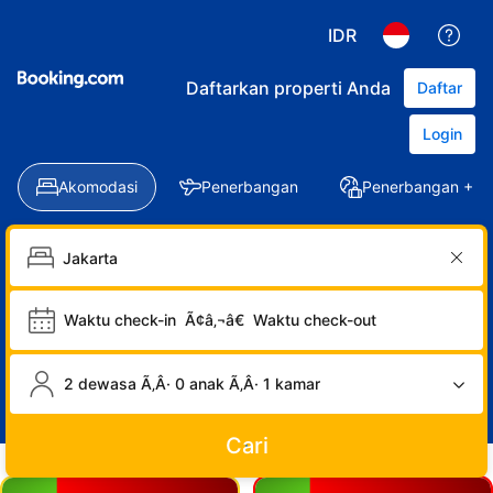
IDR
Daftarkan properti Anda
Daftar
Login
Akomodasi
Penerbangan
Penerbangan + Ho
Waktu check-in
Ã¢â‚¬â€
Waktu check-out
2 dewasa Ã‚Â· 0 anak Ã‚Â· 1 kamar
Cari