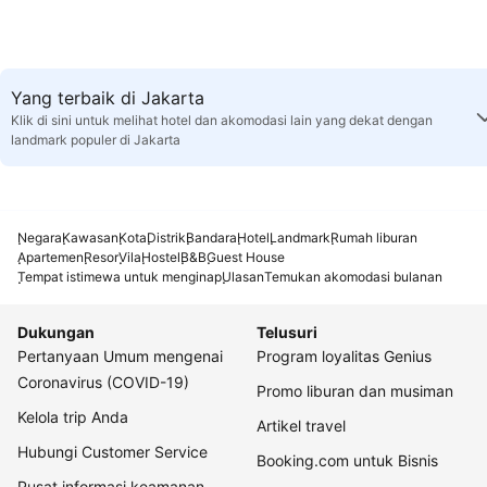
Yang terbaik di Jakarta
Klik di sini untuk melihat hotel dan akomodasi lain yang dekat dengan
landmark populer di Jakarta
Negara
Kawasan
Kota
Distrik
Bandara
Hotel
Landmark
Rumah liburan
Apartemen
Resor
Vila
Hostel
B&B
Guest House
Tempat istimewa untuk menginap
Ulasan
Temukan akomodasi bulanan
Dukungan
Telusuri
Pertanyaan Umum mengenai
Program loyalitas Genius
Coronavirus (COVID-19)
Promo liburan dan musiman
Kelola trip Anda
Artikel travel
Hubungi Customer Service
Booking.com untuk Bisnis
Pusat informasi keamanan