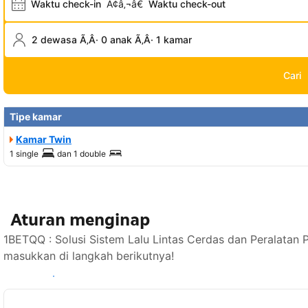
Waktu check-in
Ã¢â‚¬â€
Waktu check-out
2 dewasa Ã‚Â· 0 anak Ã‚Â· 1 kamar
Cari
Tipe kamar
Kamar Twin
1 single
dan
1 double
Aturan menginap
1BETQQ : Solusi Sistem Lalu Lintas Cerdas dan Peralatan 
masukkan di langkah berikutnya!
Lihat ketersediaan