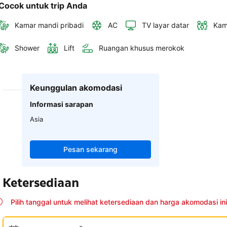
Cocok untuk trip Anda
Kamar mandi pribadi
AC
TV layar datar
Kam
Shower
Lift
Ruangan khusus merokok
Keunggulan akomodasi
Informasi sarapan
Asia
Pesan sekarang
Ketersediaan
Pilih tanggal untuk melihat ketersediaan dan harga akomodasi ini