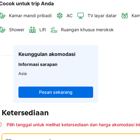
Cocok untuk trip Anda
Kamar mandi pribadi
AC
TV layar datar
Kam
Shower
Lift
Ruangan khusus merokok
Keunggulan akomodasi
Informasi sarapan
Asia
Pesan sekarang
Ketersediaan
Pilih tanggal untuk melihat ketersediaan dan harga akomodasi ini