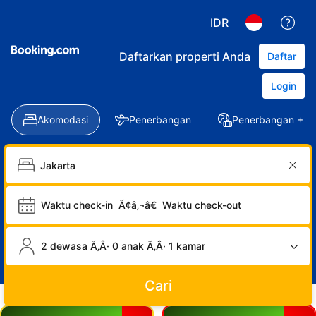
IDR
Daftarkan properti Anda
Daftar
Login
Akomodasi
Penerbangan
Penerbangan + Ho
Waktu check-in
Ã¢â‚¬â€
Waktu check-out
2 dewasa Ã‚Â· 0 anak Ã‚Â· 1 kamar
Cari