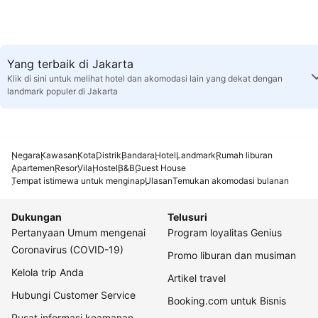
Yang terbaik di Jakarta
Klik di sini untuk melihat hotel dan akomodasi lain yang dekat dengan
landmark populer di Jakarta
Negara
Kawasan
Kota
Distrik
Bandara
Hotel
Landmark
Rumah liburan
Apartemen
Resor
Vila
Hostel
B&B
Guest House
Tempat istimewa untuk menginap
Ulasan
Temukan akomodasi bulanan
Dukungan
Telusuri
Pertanyaan Umum mengenai
Program loyalitas Genius
Coronavirus (COVID-19)
Promo liburan dan musiman
Kelola trip Anda
Artikel travel
Hubungi Customer Service
Booking.com untuk Bisnis
Pusat informasi keamanan