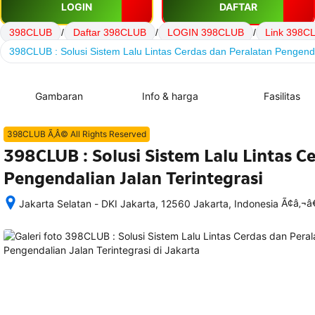
LOGIN
DAFTAR
398CLUB
/
Daftar 398CLUB
/
LOGIN 398CLUB
/
Link 398C
398CLUB : Solusi Sistem Lalu Lintas Cerdas dan Peralatan Pengenda
Gambaran
Info & harga
Fasilitas
398CLUB Ã‚Â© All Rights Reserved
398CLUB : Solusi Sistem Lalu Lintas C
Pengendalian Jalan Terintegrasi
Ã¢â‚¬
Jakarta Selatan - DKI Jakarta, 12560 Jakarta, Indonesia
Setelah 
memesan, 
semua 
rincian 
akomodasi 
termasuk 
nomor 