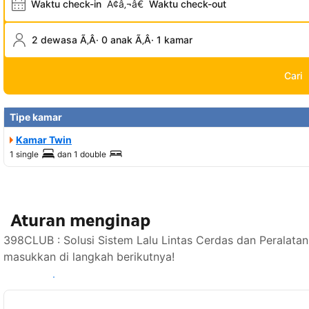
Waktu check-in
Ã¢â‚¬â€
Waktu check-out
2 dewasa Ã‚Â· 0 anak Ã‚Â· 1 kamar
Cari
Tipe kamar
Kamar Twin
1 single
dan
1 double
Aturan menginap
398CLUB : Solusi Sistem Lalu Lintas Cerdas dan Peralatan
masukkan di langkah berikutnya!
Lihat ketersediaan