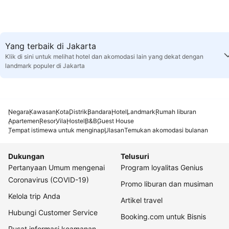
Yang terbaik di Jakarta
Klik di sini untuk melihat hotel dan akomodasi lain yang dekat dengan
landmark populer di Jakarta
Negara
Kawasan
Kota
Distrik
Bandara
Hotel
Landmark
Rumah liburan
Apartemen
Resor
Vila
Hostel
B&B
Guest House
Tempat istimewa untuk menginap
Ulasan
Temukan akomodasi bulanan
Dukungan
Telusuri
Pertanyaan Umum mengenai
Program loyalitas Genius
Coronavirus (COVID-19)
Promo liburan dan musiman
Kelola trip Anda
Artikel travel
Hubungi Customer Service
Booking.com untuk Bisnis
Pusat informasi keamanan