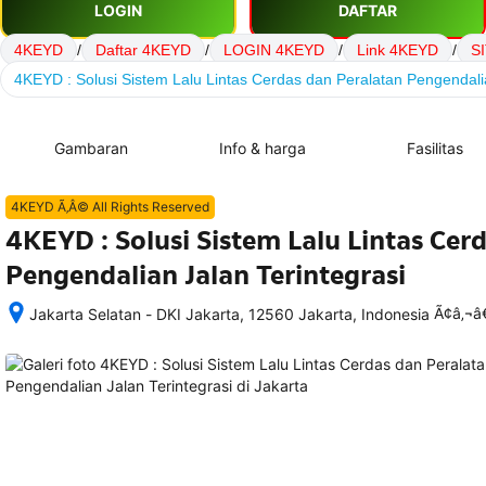
LOGIN
DAFTAR
4KEYD
/
Daftar 4KEYD
/
LOGIN 4KEYD
/
Link 4KEYD
/
S
4KEYD : Solusi Sistem Lalu Lintas Cerdas dan Peralatan Pengendalia
Gambaran
Info & harga
Fasilitas
4KEYD Ã‚Â© All Rights Reserved
4KEYD : Solusi Sistem Lalu Lintas Cer
Pengendalian Jalan Terintegrasi
Ã¢â‚¬
Jakarta Selatan - DKI Jakarta, 12560 Jakarta, Indonesia
Setelah 
memesan, 
semua 
rincian 
akomodasi 
termasuk 
nomor 