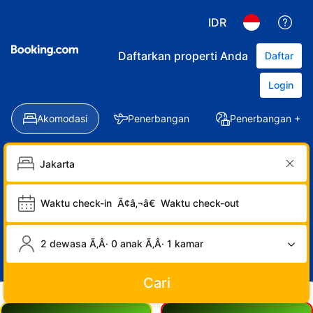
IDR
Daftarkan properti Anda
Daftar
Login
Akomodasi
Penerbangan
Penerbangan + Ho
Waktu check-in
Ã¢â‚¬â€
Waktu check-out
2 dewasa Ã‚Â· 0 anak Ã‚Â· 1 kamar
Cari