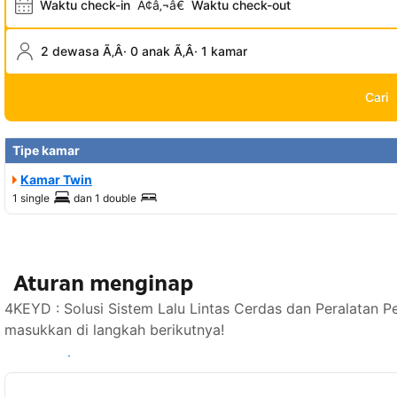
Waktu check-in
Ã¢â‚¬â€
Waktu check-out
2 dewasa Ã‚Â· 0 anak Ã‚Â· 1 kamar
Cari
Tipe kamar
Kamar Twin
1 single
dan
1 double
Aturan menginap
4KEYD : Solusi Sistem Lalu Lintas Cerdas dan Peralatan P
masukkan di langkah berikutnya!
Lihat ketersediaan