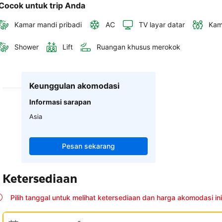
Cocok untuk trip Anda
Kamar mandi pribadi
AC
TV layar datar
Kam
Shower
Lift
Ruangan khusus merokok
Keunggulan akomodasi
Informasi sarapan
Asia
Pesan sekarang
Ketersediaan
Pilih tanggal untuk melihat ketersediaan dan harga akomodasi ini