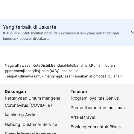
Yang terbaik di Jakarta
Klik di sini untuk melihat hotel dan akomodasi lain yang dekat dengan
landmark populer di Jakarta
Negara
Kawasan
Kota
Distrik
Bandara
Hotel
Landmark
Rumah liburan
Apartemen
Resor
Vila
Hostel
B&B
Guest House
Tempat istimewa untuk menginap
Ulasan
Temukan akomodasi bulanan
Dukungan
Telusuri
Pertanyaan Umum mengenai
Program loyalitas Genius
Coronavirus (COVID-19)
Promo liburan dan musiman
Kelola trip Anda
Artikel travel
Hubungi Customer Service
Booking.com untuk Bisnis
Pusat informasi keamanan