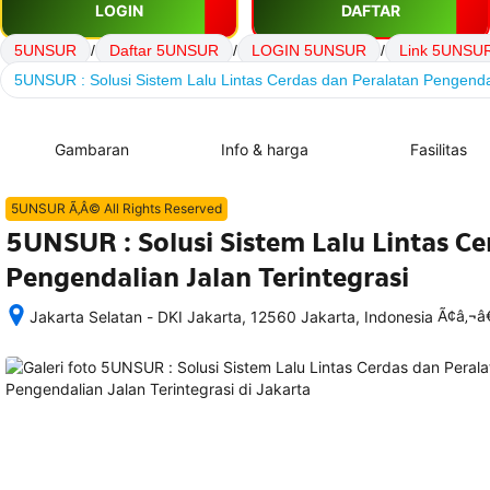
LOGIN
DAFTAR
5UNSUR
/
Daftar 5UNSUR
/
LOGIN 5UNSUR
/
Link 5UNSU
5UNSUR : Solusi Sistem Lalu Lintas Cerdas dan Peralatan Pengendal
Gambaran
Info & harga
Fasilitas
5UNSUR Ã‚Â© All Rights Reserved
5UNSUR : Solusi Sistem Lalu Lintas Ce
Pengendalian Jalan Terintegrasi
Ã¢â‚¬
Jakarta Selatan - DKI Jakarta, 12560 Jakarta, Indonesia
Setelah 
memesan, 
semua 
rincian 
akomodasi 
termasuk 
nomor 