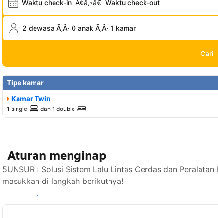
Waktu check-in
Ã¢â‚¬â€
Waktu check-out
2 dewasa Ã‚Â· 0 anak Ã‚Â· 1 kamar
Cari
Tipe kamar
Kamar Twin
1 single
dan
1 double
Aturan menginap
5UNSUR : Solusi Sistem Lalu Lintas Cerdas dan Peralatan
masukkan di langkah berikutnya!
Lihat ketersediaan