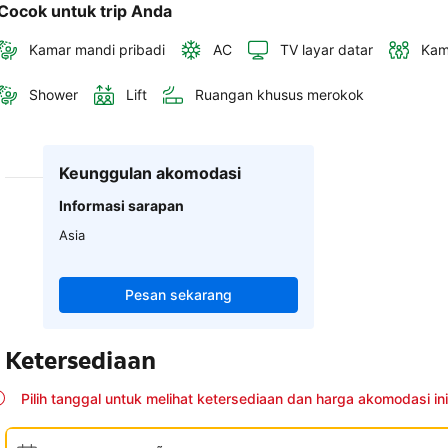
Cocok untuk trip Anda
Kamar mandi pribadi
AC
TV layar datar
Kam
Shower
Lift
Ruangan khusus merokok
Keunggulan akomodasi
Informasi sarapan
Asia
Pesan sekarang
Ketersediaan
Pilih tanggal untuk melihat ketersediaan dan harga akomodasi ini