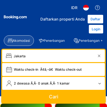
IDR
Daftarkan properti Anda
Daftar
Login
Akomodasi
Penerbangan
Penerbangan + Ho
Waktu check-in
Ã¢â‚¬â€
Waktu check-out
2 dewasa Ã‚Â· 0 anak Ã‚Â· 1 kamar
Cari