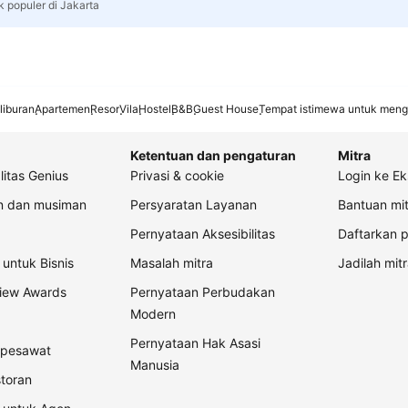
k populer di Jakarta
liburan
Apartemen
Resor
Vila
Hostel
B&B
Guest House
Tempat istimewa untuk meng
Ketentuan dan pengaturan
Mitra
litas Genius
Privasi & cookie
Login ke Ek
an dan musiman
Persyaratan Layanan
Bantuan mit
Pernyataan Aksesibilitas
Daftarkan p
untuk Bisnis
Masalah mitra
Jadilah mitr
view Awards
Pernyataan Perbudakan
Modern
Pernyataan Hak Asasi
t pesawat
Manusia
storan