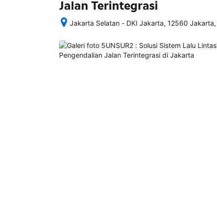
Jalan Terintegrasi
Jakarta Selatan - DKI Jakarta, 12560 Jakarta,
Setelah 
memesan, 
semua 
rincian 
akomodasi 
termasuk 
nomor 
telepon 
dan 
alamat 
akan 
disertakan 
dalam 
konfirmasi 
pemesanan 
dan 
akun 
Anda.