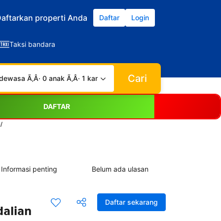
aftarkan properti Anda
Daftar
Login
Taksi bandara
Cari
dewasa Ã‚Â· 0 anak Ã‚Â· 1 kamar
DAFTAR
/
Informasi penting
Belum ada ulasan
Daftar sekarang
dalian