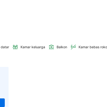
 datar
Kamar keluarga
Balkon
Kamar bebas rok