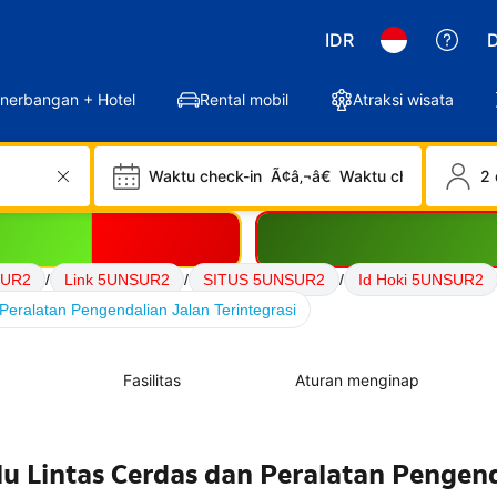
IDR
D
nerbangan + Hotel
Rental mobil
Atraksi wisata
Waktu check-in
Ã¢â‚¬â€
Waktu check-out
2 
SUR2
/
Link 5UNSUR2
/
SITUS 5UNSUR2
/
Id Hoki 5UNSUR2
Peralatan Pengendalian Jalan Terintegrasi
Fasilitas
Aturan menginap
lu Lintas Cerdas dan Peralatan Pengen