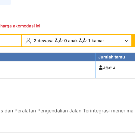
 harga akomodasi ini
2 dewasa Ã‚Â· 0 anak Ã‚Â· 1 kamar
Jumlah tamu
Ãƒâ€”
4
as dan Peralatan Pengendalian Jalan Terintegrasi menerima