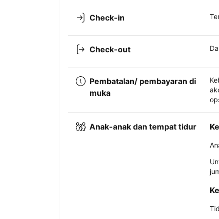
Te
Check-in
Da
Check-out
Ke
Pembatalan/ pembayaran di
ak
muka
op
Anak-anak dan tempat tidur
Ke
An
Un
ju
Ke
Ti