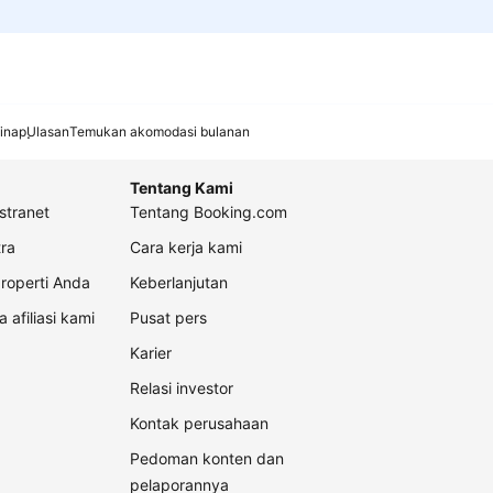
inap
Ulasan
Temukan akomodasi bulanan
Tentang Kami
stranet
Tentang Booking.com
ra
Cara kerja kami
roperti Anda
Keberlanjutan
a afiliasi kami
Pusat pers
Karier
Relasi investor
Kontak perusahaan
Pedoman konten dan
pelaporannya