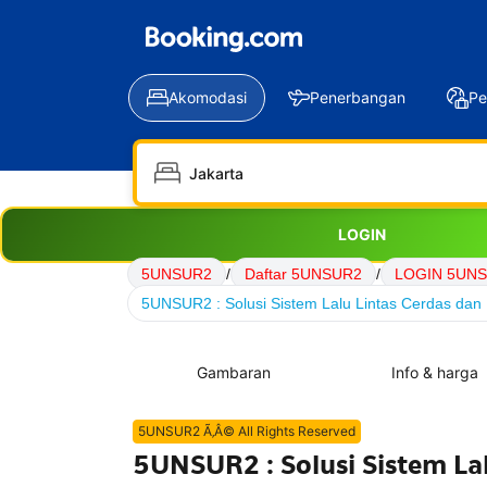
Akomodasi
Penerbangan
Pe
LOGIN
5UNSUR2
/
Daftar 5UNSUR2
/
LOGIN 5UN
5UNSUR2 : Solusi Sistem Lalu Lintas Cerdas dan 
Gambaran
Info & harga
5UNSUR2 Ã‚Â© All Rights Reserved
5UNSUR2 : Solusi Sistem La