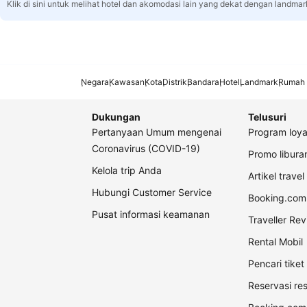
Klik di sini untuk melihat hotel dan akomodasi lain yang dekat dengan landmar
Negara
Kawasan
Kota
Distrik
Bandara
Hotel
Landmark
Rumah 
Dukungan
Telusuri
Pertanyaan Umum mengenai
Program loya
Coronavirus (COVID-19)
Promo libur
Kelola trip Anda
Artikel travel
Hubungi Customer Service
Booking.com 
Pusat informasi keamanan
Traveller Re
Rental Mobil
Pencari tike
Reservasi re