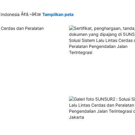
Ã¢â‚¬â€œ
 Indonesia
Tampilkan peta