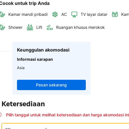
Cocok untuk trip Anda
Kamar mandi pribadi
AC
TV layar datar
Kam
Shower
Lift
Ruangan khusus merokok
Keunggulan akomodasi
Informasi sarapan
Asia
Pesan sekarang
Ketersediaan
Pilih tanggal untuk melihat ketersediaan dan harga akomodasi ini