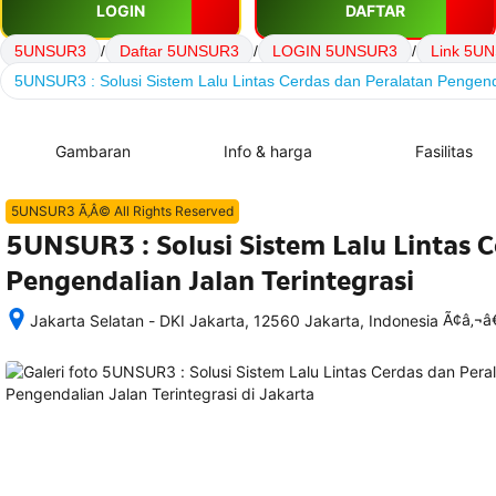
LOGIN
DAFTAR
5UNSUR3
/
Daftar 5UNSUR3
/
LOGIN 5UNSUR3
/
Link 5U
5UNSUR3 : Solusi Sistem Lalu Lintas Cerdas dan Peralatan Pengenda
Gambaran
Info & harga
Fasilitas
5UNSUR3 Ã‚Â© All Rights Reserved
5UNSUR3 : Solusi Sistem Lalu Lintas 
Pengendalian Jalan Terintegrasi
Ã¢â‚¬
Jakarta Selatan - DKI Jakarta, 12560 Jakarta, Indonesia
Setelah 
memesan, 
semua 
rincian 
akomodasi 
termasuk 
nomor 