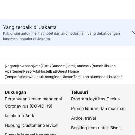
Yang terbaik di Jakarta
Klik di sini untuk melihat hotel dan akomodasi lain yang dekat dengan
landmark populer di Jakarta
Negara
Kawasan
Kota
Distrik
Bandara
Hotel
Landmark
Rumah liburan
Apartemen
Resor
Vila
Hostel
B&B
Guest House
Tempat istimewa untuk menginap
Ulasan
Temukan akomodasi bulanan
Dukungan
Telusuri
Pertanyaan Umum mengenai
Program loyalitas Genius
Coronavirus (COVID-19)
Promo liburan dan musiman
Kelola trip Anda
Artikel travel
Hubungi Customer Service
Booking.com untuk Bisnis
Pusat informasi keamanan