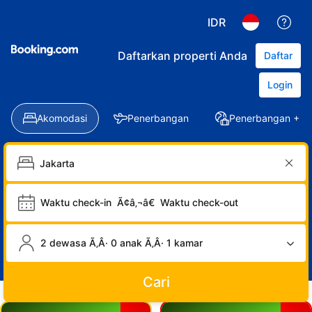
IDR
Daftarkan properti Anda
Daftar
Login
Akomodasi
Penerbangan
Penerbangan + Ho
Waktu check-in
Ã¢â‚¬â€
Waktu check-out
2 dewasa Ã‚Â· 0 anak Ã‚Â· 1 kamar
Cari