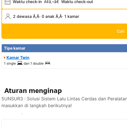
Waktu check-in
Ã¢â‚¬â€
Waktu check-out
2 dewasa Ã‚Â· 0 anak Ã‚Â· 1 kamar
Cari
Tipe kamar
Kamar Twin
1 single
dan
1 double
Aturan menginap
5UNSUR3 : Solusi Sistem Lalu Lintas Cerdas dan Peralata
masukkan di langkah berikutnya!
Lihat ketersediaan