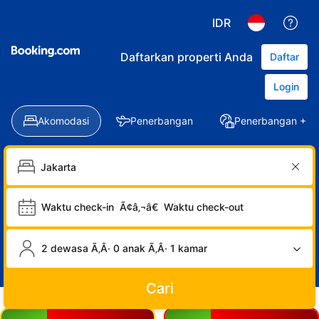
IDR
Daftarkan properti Anda
Daftar
Login
Akomodasi
Penerbangan
Penerbangan + Ho
Waktu check-in
Ã¢â‚¬â€
Waktu check-out
2 dewasa Ã‚Â· 0 anak Ã‚Â· 1 kamar
Cari