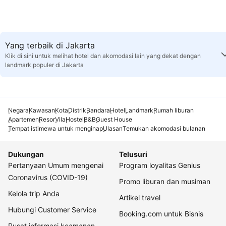
Yang terbaik di Jakarta
Klik di sini untuk melihat hotel dan akomodasi lain yang dekat dengan
landmark populer di Jakarta
Negara
Kawasan
Kota
Distrik
Bandara
Hotel
Landmark
Rumah liburan
Apartemen
Resor
Vila
Hostel
B&B
Guest House
Tempat istimewa untuk menginap
Ulasan
Temukan akomodasi bulanan
Dukungan
Telusuri
Pertanyaan Umum mengenai
Program loyalitas Genius
Coronavirus (COVID-19)
Promo liburan dan musiman
Kelola trip Anda
Artikel travel
Hubungi Customer Service
Booking.com untuk Bisnis
Pusat informasi keamanan