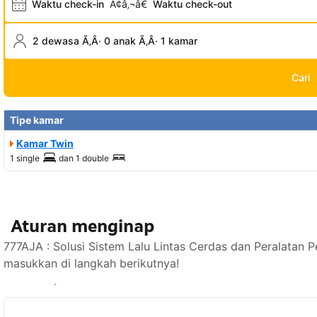
Waktu check-in
Ã¢â‚¬â€
Waktu check-out
2 dewasa Ã‚Â· 0 anak Ã‚Â· 1 kamar
Cari
Tipe kamar
Kamar Twin
1 single
dan
1 double
Aturan menginap
777AJA : Solusi Sistem Lalu Lintas Cerdas dan Peralatan 
masukkan di langkah berikutnya!
Lihat ketersediaan