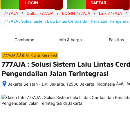
LOGIN
DAFTAR
777AJA
/
Daftar 777AJA
/
LOGIN 777AJA
/
Link 777AJA
/
777AJA : Solusi Sistem Lalu Lintas Cerdas dan Peralatan Pengendali
Gambaran
Info & harga
Fasilitas
777AJA Ã‚Â© All Rights Reserved
777AJA : Solusi Sistem Lalu Lintas Cer
Pengendalian Jalan Terintegrasi
Ã¢â‚¬
Jakarta Selatan - DKI Jakarta, 12560 Jakarta, Indonesia
Setelah 
memesan, 
semua 
rincian 
akomodasi 
termasuk 
nomor 