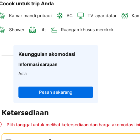
Cocok untuk trip Anda
Kamar mandi pribadi
AC
TV layar datar
Kam
Shower
Lift
Ruangan khusus merokok
Keunggulan akomodasi
Informasi sarapan
Asia
Pesan sekarang
Ketersediaan
Pilih tanggal untuk melihat ketersediaan dan harga akomodasi ini