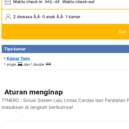
Waktu check-in
Ã¢â‚¬â€
Waktu check-out
2 dewasa Ã‚Â· 0 anak Ã‚Â· 1 kamar
Cari
Tipe kamar
Kamar Twin
1 single
dan
1 double
Aturan menginap
77NEKO : Solusi Sistem Lalu Lintas Cerdas dan Peralatan 
masukkan di langkah berikutnya!
Lihat ketersediaan