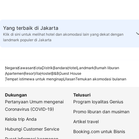
Yang terbaik di Jakarta
Klik di sini untuk melihat hotel dan akomodasi lain yang dekat dengan
landmark populer di Jakarta
Negara
Kawasan
Kota
Distrik
Bandara
Hotel
Landmark
Rumah liburan
Apartemen
Resor
Vila
Hostel
B&B
Guest House
Tempat istimewa untuk menginap
Ulasan
Temukan akomodasi bulanan
Dukungan
Telusuri
Pertanyaan Umum mengenai
Program loyalitas Genius
Coronavirus (COVID-19)
Promo liburan dan musiman
Kelola trip Anda
Artikel travel
Hubungi Customer Service
Booking.com untuk Bisnis
Pusat informasi keamanan