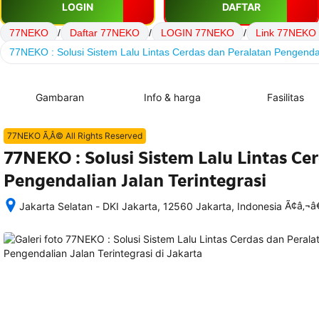
LOGIN
DAFTAR
77NEKO
/
Daftar 77NEKO
/
LOGIN 77NEKO
/
Link 77NEKO
77NEKO : Solusi Sistem Lalu Lintas Cerdas dan Peralatan Pengendal
Gambaran
Info & harga
Fasilitas
77NEKO Ã‚Â© All Rights Reserved
77NEKO : Solusi Sistem Lalu Lintas Ce
Pengendalian Jalan Terintegrasi
Ã¢â‚¬
Jakarta Selatan - DKI Jakarta, 12560 Jakarta, Indonesia
Setelah 
memesan, 
semua 
rincian 
akomodasi 
termasuk 
nomor 