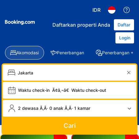
IDR
Daftarkan properti Anda
Daftar
Login
Akomodasi
Penerbangan
Penerbangan + Ho
Waktu check-in
Ã¢â‚¬â€
Waktu check-out
2 dewasa Ã‚Â· 0 anak Ã‚Â· 1 kamar
Cari