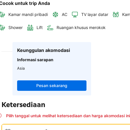
Cocok untuk trip Anda
Kamar mandi pribadi
AC
TV layar datar
Kam
Shower
Lift
Ruangan khusus merokok
Keunggulan akomodasi
Informasi sarapan
Asia
Pesan sekarang
Ketersediaan
Pilih tanggal untuk melihat ketersediaan dan harga akomodasi ini