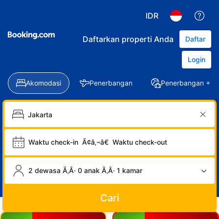
IDR
Daftarkan properti Anda
Daftar
Login
Akomodasi
Penerbangan
Penerbangan + Ho
Waktu check-in
Ã¢â‚¬â€
Waktu check-out
2 dewasa Ã‚Â· 0 anak Ã‚Â· 1 kamar
Cari