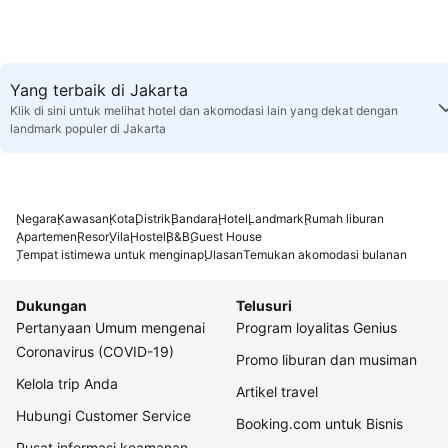
Yang terbaik di Jakarta
Klik di sini untuk melihat hotel dan akomodasi lain yang dekat dengan
landmark populer di Jakarta
Negara
Kawasan
Kota
Distrik
Bandara
Hotel
Landmark
Rumah liburan
Apartemen
Resor
Vila
Hostel
B&B
Guest House
Tempat istimewa untuk menginap
Ulasan
Temukan akomodasi bulanan
Dukungan
Telusuri
Pertanyaan Umum mengenai
Program loyalitas Genius
Coronavirus (COVID-19)
Promo liburan dan musiman
Kelola trip Anda
Artikel travel
Hubungi Customer Service
Booking.com untuk Bisnis
Pusat informasi keamanan