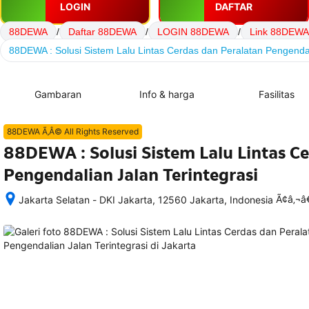
LOGIN
DAFTAR
88DEWA
/
Daftar 88DEWA
/
LOGIN 88DEWA
/
Link 88DEWA
88DEWA : Solusi Sistem Lalu Lintas Cerdas dan Peralatan Pengendal
Gambaran
Info & harga
Fasilitas
88DEWA Ã‚Â© All Rights Reserved
88DEWA : Solusi Sistem Lalu Lintas C
Pengendalian Jalan Terintegrasi
Ã¢â‚¬
Jakarta Selatan - DKI Jakarta, 12560 Jakarta, Indonesia
Setelah 
memesan, 
semua 
rincian 
akomodasi 
termasuk 
nomor 