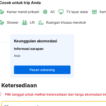
Cocok untuk trip Anda
Kamar mandi pribadi
AC
TV layar datar
Kam
Shower
Lift
Ruangan khusus merokok
Keunggulan akomodasi
Informasi sarapan
Asia
Pesan sekarang
Ketersediaan
Pilih tanggal untuk melihat ketersediaan dan harga akomodasi ini