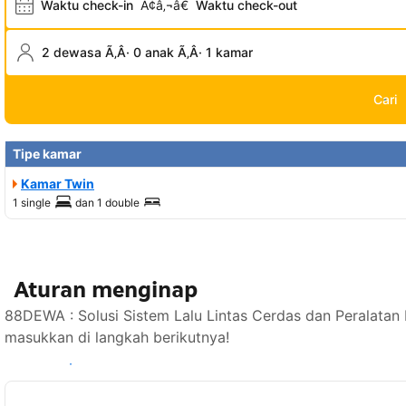
Waktu check-in
Ã¢â‚¬â€
Waktu check-out
2 dewasa Ã‚Â· 0 anak Ã‚Â· 1 kamar
Cari
Tipe kamar
Kamar Twin
1 single
dan
1 double
Aturan menginap
88DEWA : Solusi Sistem Lalu Lintas Cerdas dan Peralatan
masukkan di langkah berikutnya!
Lihat ketersediaan