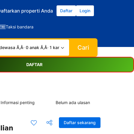
aftarkan properti Anda
Daftar
Login
Taksi bandara
Cari
dewasa Ã‚Â· 0 anak Ã‚Â· 1 kamar
DAFTAR
Informasi penting
Belum ada ulasan
Daftar sekarang
lian