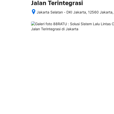
Jalan Terintegrasi
Jakarta Selatan - DKI Jakarta, 12560 Jakarta,
Setelah 
memesan, 
semua 
rincian 
akomodasi 
termasuk 
nomor 
telepon 
dan 
alamat 
akan 
disertakan 
dalam 
konfirmasi 
pemesanan 
dan 
akun 
Anda.