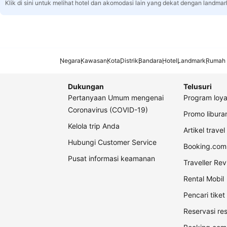
Klik di sini untuk melihat hotel dan akomodasi lain yang dekat dengan landmar
Negara
Kawasan
Kota
Distrik
Bandara
Hotel
Landmark
Rumah 
Dukungan
Telusuri
Pertanyaan Umum mengenai
Program loya
Coronavirus (COVID-19)
Promo libur
Kelola trip Anda
Artikel travel
Hubungi Customer Service
Booking.com 
Pusat informasi keamanan
Traveller Re
Rental Mobil
Pencari tike
Reservasi re