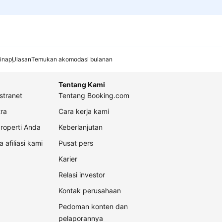
inap
Ulasan
Temukan akomodasi bulanan
Tentang Kami
stranet
Tentang Booking.com
ra
Cara kerja kami
roperti Anda
Keberlanjutan
a afiliasi kami
Pusat pers
Karier
Relasi investor
Kontak perusahaan
Pedoman konten dan
pelaporannya