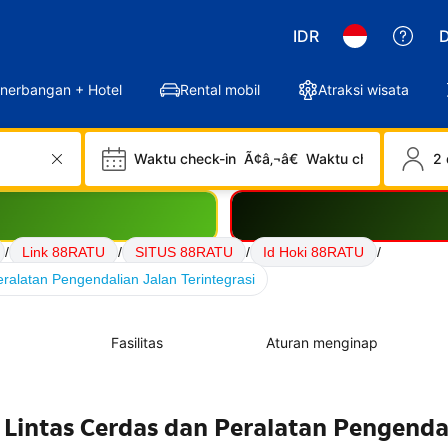
IDR
D
nerbangan + Hotel
Rental mobil
Atraksi wisata
Waktu check-in
Ã¢â‚¬â€
Waktu check-out
2 
/
Link 88RATU
/
SITUS 88RATU
/
Id Hoki 88RATU
/
ralatan Pengendalian Jalan Terintegrasi
Fasilitas
Aturan menginap
 Lintas Cerdas dan Peralatan Pengenda