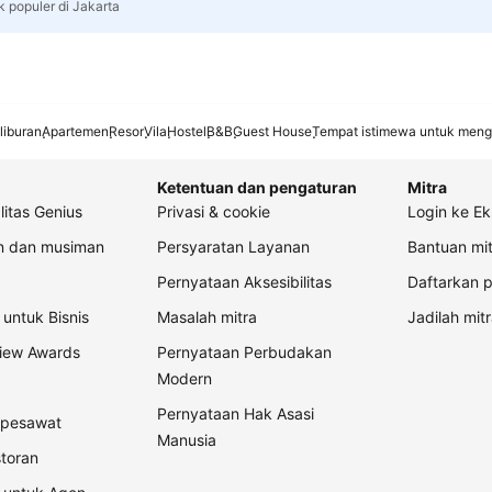
k populer di Jakarta
liburan
Apartemen
Resor
Vila
Hostel
B&B
Guest House
Tempat istimewa untuk meng
Ketentuan dan pengaturan
Mitra
litas Genius
Privasi & cookie
Login ke Ek
an dan musiman
Persyaratan Layanan
Bantuan mit
Pernyataan Aksesibilitas
Daftarkan p
untuk Bisnis
Masalah mitra
Jadilah mitr
view Awards
Pernyataan Perbudakan
Modern
Pernyataan Hak Asasi
t pesawat
Manusia
storan