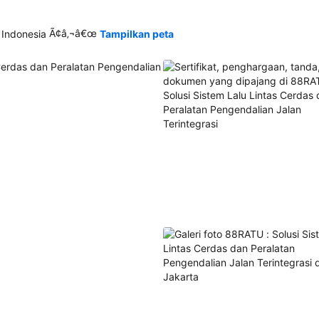
Ã¢â‚¬â€œ
 Indonesia
Tampilkan peta