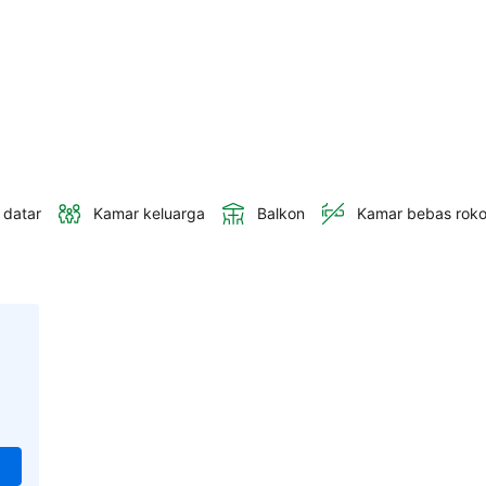
 datar
Kamar keluarga
Balkon
Kamar bebas rok