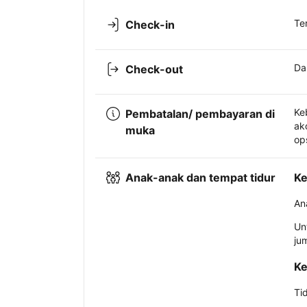
Te
Check-in
Da
Check-out
Ke
Pembatalan/ pembayaran di
ak
muka
op
Anak-anak dan tempat tidur
Ke
An
Un
ju
Ke
Ti