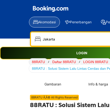
Akomodasi
Penerbangan
Pe
LOGIN
88RATU
/
Daftar 88RATU
/
LOGIN 88RATU
88RATU : Solusi Sistem Lalu Lintas Cerdas dan Pe
Gambaran
Info & harga
88RATU Ã‚Â© All Rights Reserved
88RATU : Solusi Sistem Lalu