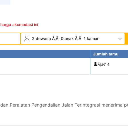
 harga akomodasi ini
2 dewasa Ã‚Â· 0 anak Ã‚Â· 1 kamar
Jumlah tamu
Ãƒâ€”
4
 dan Peralatan Pengendalian Jalan Terintegrasi menerima 