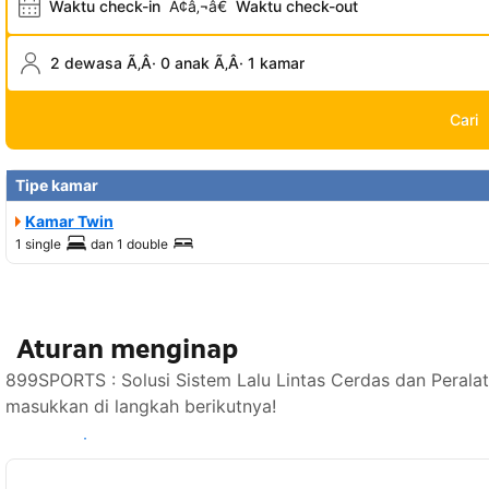
Waktu check-in
Ã¢â‚¬â€
Waktu check-out
2 dewasa Ã‚Â· 0 anak Ã‚Â· 1 kamar
Cari
Tipe kamar
Kamar Twin
1 single
dan
1 double
Aturan menginap
899SPORTS : Solusi Sistem Lalu Lintas Cerdas dan Perala
masukkan di langkah berikutnya!
Lihat ketersediaan