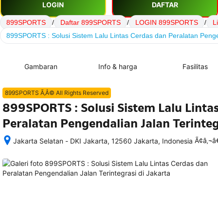
LOGIN
DAFTAR
899SPORTS
/
Daftar 899SPORTS
/
LOGIN 899SPORTS
/
L
899SPORTS : Solusi Sistem Lalu Lintas Cerdas dan Peralatan Pengen
Gambaran
Info & harga
Fasilitas
899SPORTS Ã‚Â© All Rights Reserved
899SPORTS : Solusi Sistem Lalu Linta
Peralatan Pengendalian Jalan Terinteg
Ã¢â‚¬
Jakarta Selatan - DKI Jakarta, 12560 Jakarta, Indonesia
Setelah 
memesan, 
semua 
rincian 
akomodasi 
termasuk 
nomor 