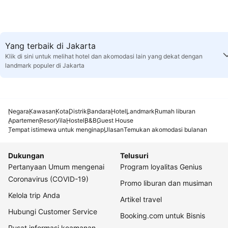
Yang terbaik di Jakarta
Klik di sini untuk melihat hotel dan akomodasi lain yang dekat dengan
landmark populer di Jakarta
Negara
Kawasan
Kota
Distrik
Bandara
Hotel
Landmark
Rumah liburan
Apartemen
Resor
Vila
Hostel
B&B
Guest House
Tempat istimewa untuk menginap
Ulasan
Temukan akomodasi bulanan
Dukungan
Telusuri
Pertanyaan Umum mengenai
Program loyalitas Genius
Coronavirus (COVID-19)
Promo liburan dan musiman
Kelola trip Anda
Artikel travel
Hubungi Customer Service
Booking.com untuk Bisnis
Pusat informasi keamanan