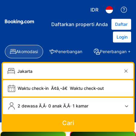
IDR
Daftarkan properti Anda
Daftar
Login
Akomodasi
Penerbangan
Penerbangan + Ho
Waktu check-in
Ã¢â‚¬â€
Waktu check-out
2 dewasa Ã‚Â· 0 anak Ã‚Â· 1 kamar
Cari