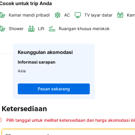
Cocok untuk trip Anda
Kamar mandi pribadi
AC
TV layar datar
Kam
Shower
Lift
Ruangan khusus merokok
Keunggulan akomodasi
Informasi sarapan
Asia
Pesan sekarang
Ketersediaan
Pilih tanggal untuk melihat ketersediaan dan harga akomodasi ini