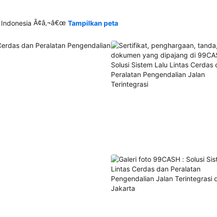
Ã¢â‚¬â€œ
 Indonesia
Tampilkan peta