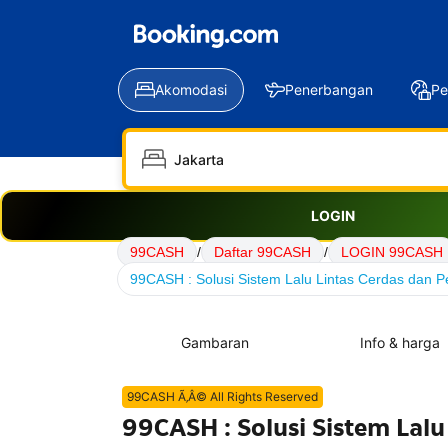
Akomodasi
Penerbangan
Pe
LOGIN
99CASH
/
Daftar 99CASH
/
LOGIN 99CASH
99CASH : Solusi Sistem Lalu Lintas Cerdas dan Pe
Gambaran
Info & harga
99CASH Ã‚Â© All Rights Reserved
99CASH : Solusi Sistem Lalu