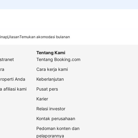
inap
Ulasan
Temukan akomodasi bulanan
Tentang Kami
stranet
Tentang Booking.com
ra
Cara kerja kami
roperti Anda
Keberlanjutan
a afiliasi kami
Pusat pers
Karier
Relasi investor
Kontak perusahaan
Pedoman konten dan
pelaporannya