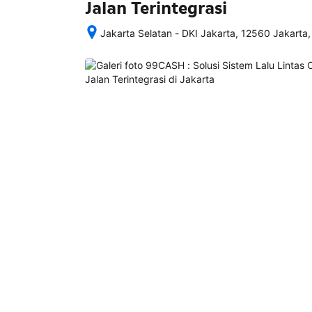
Jalan Terintegrasi
Jakarta Selatan - DKI Jakarta, 12560 Jakarta,
Setelah 
memesan, 
semua 
rincian 
akomodasi 
termasuk 
nomor 
telepon 
dan 
alamat 
akan 
disertakan 
dalam 
konfirmasi 
pemesanan 
dan 
akun 
Anda.