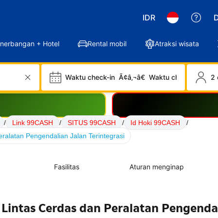
IDR
D
nerbangan + Hotel
Rental mobil
Atraksi wisata
Waktu check-in
Ã¢â‚¬â€
Waktu check-out
2 
/
Link 99CASH
/
SITUS 99CASH
/
Id Hoki 99CASH
/
ralatan Pengendalian Jalan Terintegrasi
Fasilitas
Aturan menginap
 Lintas Cerdas dan Peralatan Pengenda