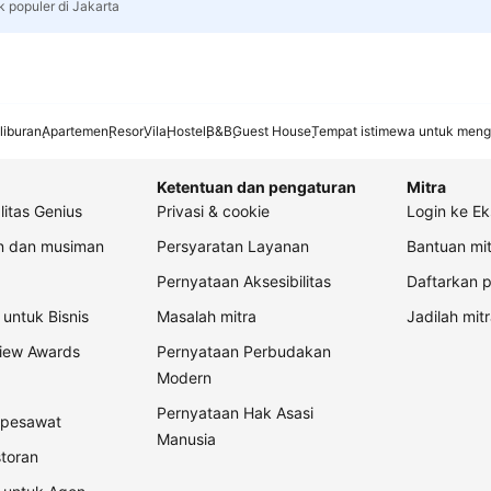
k populer di Jakarta
liburan
Apartemen
Resor
Vila
Hostel
B&B
Guest House
Tempat istimewa untuk meng
Ketentuan dan pengaturan
Mitra
litas Genius
Privasi & cookie
Login ke Ek
an dan musiman
Persyaratan Layanan
Bantuan mit
Pernyataan Aksesibilitas
Daftarkan p
untuk Bisnis
Masalah mitra
Jadilah mitr
view Awards
Pernyataan Perbudakan
Modern
Pernyataan Hak Asasi
t pesawat
Manusia
storan