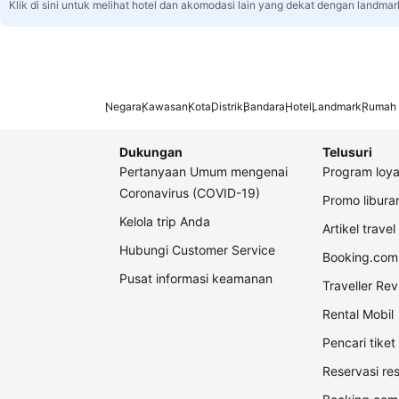
Klik di sini untuk melihat hotel dan akomodasi lain yang dekat dengan landmar
Negara
Kawasan
Kota
Distrik
Bandara
Hotel
Landmark
Rumah 
Dukungan
Telusuri
Pertanyaan Umum mengenai
Program loya
Coronavirus (COVID-19)
Promo libur
Kelola trip Anda
Artikel travel
Hubungi Customer Service
Booking.com 
Pusat informasi keamanan
Traveller Re
Rental Mobil
Pencari tike
Reservasi re