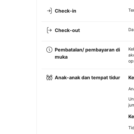
Te
Check-in
Da
Check-out
Ke
Pembatalan/ pembayaran di
ak
muka
op
Anak-anak dan tempat tidur
Ke
An
Un
ju
Ke
Ti