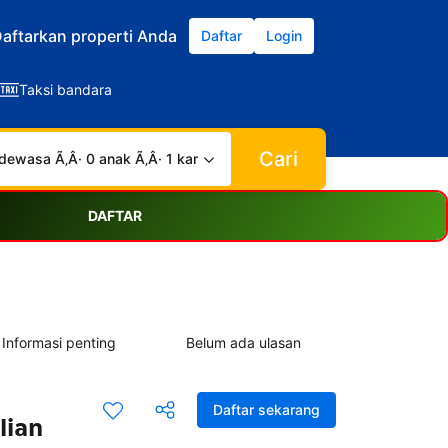
aftarkan properti Anda
Daftar
Login
Taksi bandara
Cari
dewasa Ã‚Â· 0 anak Ã‚Â· 1 kamar
DAFTAR
Informasi penting
Belum ada ulasan
Daftar sekarang
lian