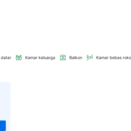
 datar
Kamar keluarga
Balkon
Kamar bebas rok