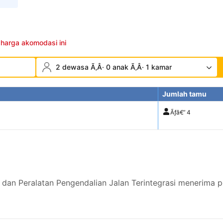
 harga akomodasi ini
2 dewasa Ã‚Â· 0 anak Ã‚Â· 1 kamar
Jumlah tamu
Ãƒâ€”
4
 dan Peralatan Pengendalian Jalan Terintegrasi menerima 