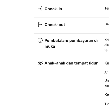
Te
Check-in
Da
Check-out
Ke
Pembatalan/ pembayaran di
ak
muka
op
Anak-anak dan tempat tidur
Ke
An
Un
ju
Ke
Ti