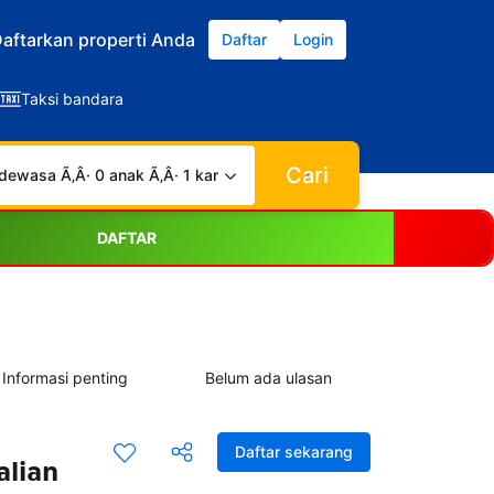
aftarkan properti Anda
Daftar
Login
Taksi bandara
Cari
dewasa Ã‚Â· 0 anak Ã‚Â· 1 kamar
DAFTAR
Informasi penting
Belum ada ulasan
Daftar sekarang
alian