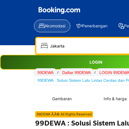
Akomodasi
Penerbangan
Pe
LOGIN
99DEWA
/
Daftar 99DEWA
/
LOGIN 99DEW
99DEWA : Solusi Sistem Lalu Lintas Cerdas dan Pe
Gambaran
Info & harga
99DEWA Ã‚Â© All Rights Reserved
99DEWA : Solusi Sistem Lal