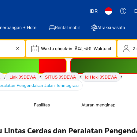
IDR
D
nerbangan + Hotel
Rental mobil
Atraksi wisata
Waktu check-in
Ã¢â‚¬â€
Waktu check-out
2 
A
/
Link 99DEWA
/
SITUS 99DEWA
/
Id Hoki 99DEWA
/
ralatan Pengendalian Jalan Terintegrasi
Fasilitas
Aturan menginap
u Lintas Cerdas dan Peralatan Pengend