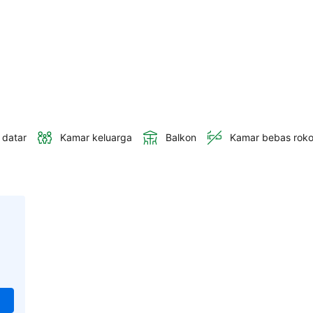
 datar
Kamar keluarga
Balkon
Kamar bebas rok