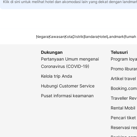
Klik di sini untuk melihat hotel dan akomodasi lain yang dekat dengan landmar
Negara
Kawasan
Kota
Distrik
Bandara
Hotel
Landmark
Rumah 
Dukungan
Telusuri
Pertanyaan Umum mengenai
Program loya
Coronavirus (COVID-19)
Promo libur
Kelola trip Anda
Artikel travel
Hubungi Customer Service
Booking.com 
Pusat informasi keamanan
Traveller Re
Rental Mobil
Pencari tike
Reservasi re