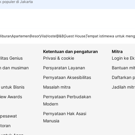
k populer di Jakarta
liburan
Apartemen
Resor
Vila
Hostel
B&B
Guest House
Tempat istimewa untuk meng
Ketentuan dan pengaturan
Mitra
litas Genius
Privasi & cookie
Login ke Ek
an dan musiman
Persyaratan Layanan
Bantuan mit
Pernyataan Aksesibilitas
Daftarkan p
untuk Bisnis
Masalah mitra
Jadilah mitr
view Awards
Pernyataan Perbudakan
Modern
Pernyataan Hak Asasi
t pesawat
Manusia
storan