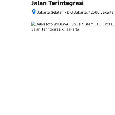
Jalan Terintegrasi
Jakarta Selatan - DKI Jakarta, 12560 Jakarta,
Setelah 
memesan, 
semua 
rincian 
akomodasi 
termasuk 
nomor 
telepon 
dan 
alamat 
akan 
disertakan 
dalam 
konfirmasi 
pemesanan 
dan 
akun 
Anda.