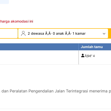
 harga akomodasi ini
2 dewasa Ã‚Â· 0 anak Ã‚Â· 1 kamar
Jumlah tamu
Ãƒâ€”
4
s dan Peralatan Pengendalian Jalan Terintegrasi menerima 