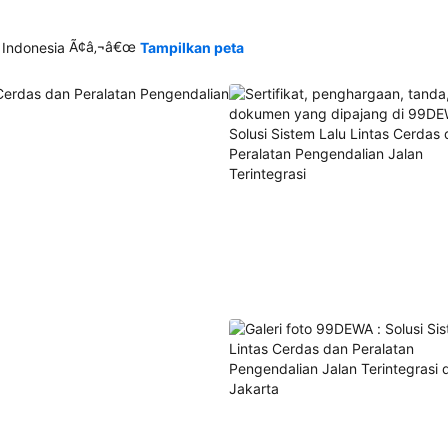
Ã¢â‚¬â€œ
 Indonesia
Tampilkan peta