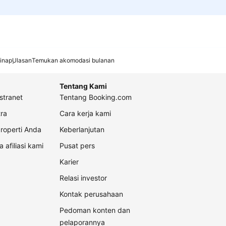
inap
Ulasan
Temukan akomodasi bulanan
Tentang Kami
stranet
Tentang Booking.com
ra
Cara kerja kami
roperti Anda
Keberlanjutan
a afiliasi kami
Pusat pers
Karier
Relasi investor
Kontak perusahaan
Pedoman konten dan
pelaporannya