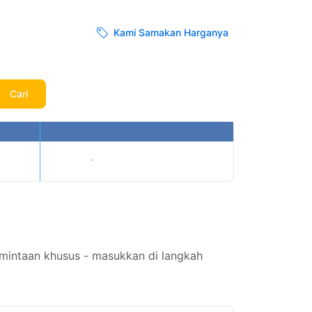
Kami Samakan Harganya
Cari
Tampilkan harga
rmintaan khusus - masukkan di langkah