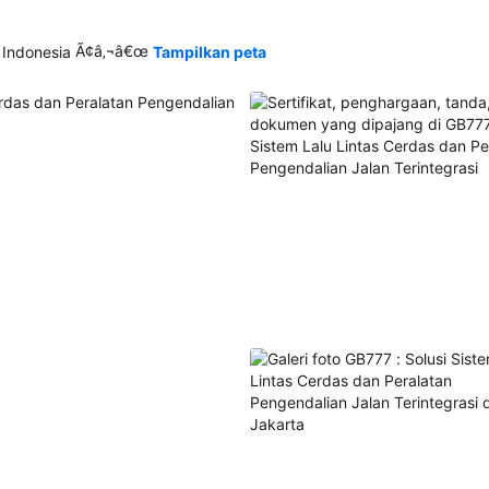
Ã¢â‚¬â€œ
 Indonesia
Tampilkan peta