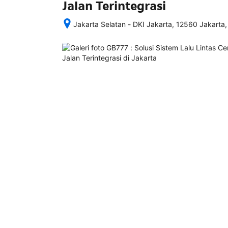
Jalan Terintegrasi
Jakarta Selatan - DKI Jakarta, 12560 Jakarta,
Setelah 
memesan, 
semua 
rincian 
akomodasi 
termasuk 
nomor 
telepon 
dan 
alamat 
akan 
disertakan 
dalam 
konfirmasi 
pemesanan 
dan 
akun 
Anda.