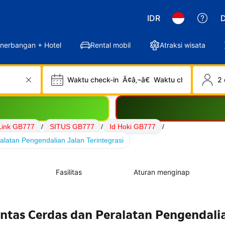
IDR
D
nerbangan + Hotel
Rental mobil
Atraksi wisata
Waktu check-in
Ã¢â‚¬â€
Waktu check-out
2 
Link GB777
/
SITUS GB777
/
Id Hoki GB777
/
alatan Pengendalian Jalan Terintegrasi
Fasilitas
Aturan menginap
Lintas Cerdas dan Peralatan Pengendali