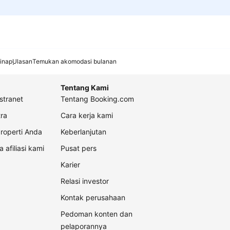
inap
Ulasan
Temukan akomodasi bulanan
Tentang Kami
stranet
Tentang Booking.com
ra
Cara kerja kami
roperti Anda
Keberlanjutan
a afiliasi kami
Pusat pers
Karier
Relasi investor
Kontak perusahaan
Pedoman konten dan
pelaporannya