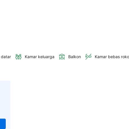
 datar
Kamar keluarga
Balkon
Kamar bebas rok