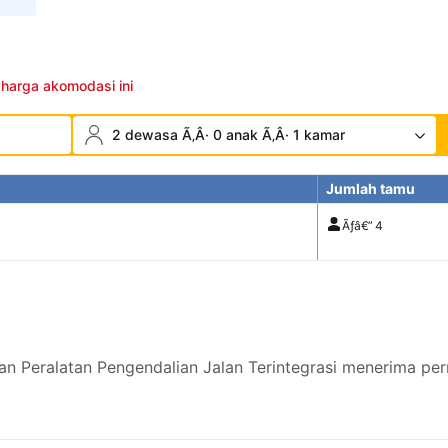
 harga akomodasi ini
2 dewasa Ã‚Â· 0 anak Ã‚Â· 1 kamar
Jumlah tamu
Ãƒâ€”
4
dan Peralatan Pengendalian Jalan Terintegrasi menerima pe