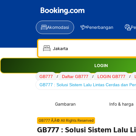
Akomodasi
Penerbangan
Pe
LOGIN
GB777
/
Daftar GB777
/
LOGIN GB777
/
GB777 : Solusi Sistem Lalu Lintas Cerdas dan Per
Gambaran
Info & harga
GB777 Ã‚Â© All Rights Reserved
GB777 : Solusi Sistem Lalu 