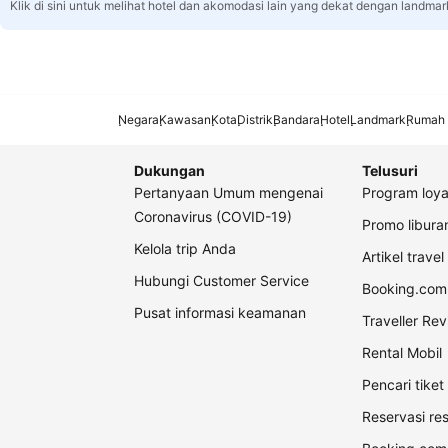
Klik di sini untuk melihat hotel dan akomodasi lain yang dekat dengan landmar
Negara
Kawasan
Kota
Distrik
Bandara
Hotel
Landmark
Rumah 
Dukungan
Telusuri
Pertanyaan Umum mengenai
Program loya
Coronavirus (COVID-19)
Promo libur
Kelola trip Anda
Artikel travel
Hubungi Customer Service
Booking.com 
Pusat informasi keamanan
Traveller Re
Rental Mobil
Pencari tike
Reservasi re