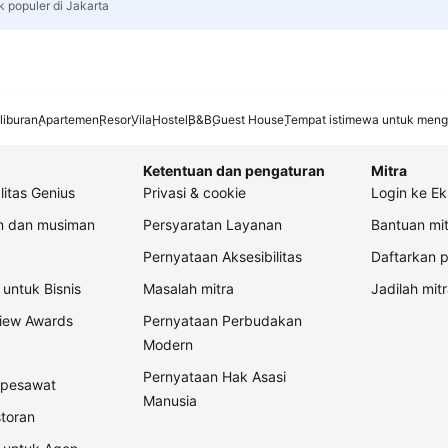
k populer di Jakarta
liburan
Apartemen
Resor
Vila
Hostel
B&B
Guest House
Tempat istimewa untuk meng
Ketentuan dan pengaturan
Mitra
litas Genius
Privasi & cookie
Login ke Ek
an dan musiman
Persyaratan Layanan
Bantuan mit
Pernyataan Aksesibilitas
Daftarkan p
untuk Bisnis
Masalah mitra
Jadilah mitr
view Awards
Pernyataan Perbudakan
Modern
Pernyataan Hak Asasi
t pesawat
Manusia
storan