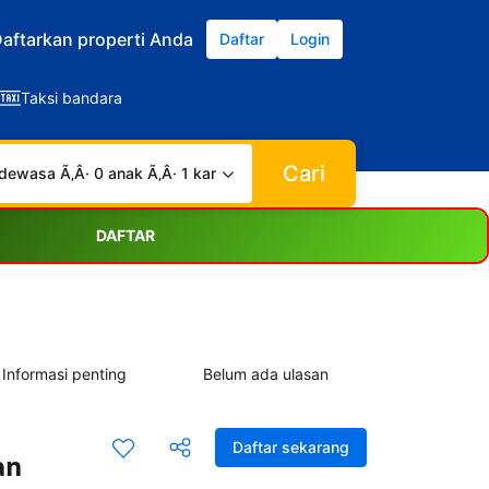
aftarkan properti Anda
Daftar
Login
Taksi bandara
Cari
dewasa Ã‚Â· 0 anak Ã‚Â· 1 kamar
DAFTAR
Informasi penting
Belum ada ulasan
Daftar sekarang
an