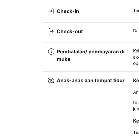
Te
Check-in
Da
Check-out
Ke
Pembatalan/ pembayaran di
ak
muka
op
Anak-anak dan tempat tidur
Ke
An
Un
ju
Ke
Ti