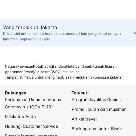
Yang terbaik di Jakarta
Klik di sini untuk melihat hotel dan akomodasi lain yang dekat dengan
landmark populer di Jakarta
Negara
Kawasan
Kota
Distrik
Bandara
Hotel
Landmark
Rumah liburan
Apartemen
Resor
Vila
Hostel
B&B
Guest House
Tempat istimewa untuk menginap
Ulasan
Temukan akomodasi bulanan
Dukungan
Telusuri
Pertanyaan Umum mengenai
Program loyalitas Genius
Coronavirus (COVID-19)
Promo liburan dan musiman
Kelola trip Anda
Artikel travel
Hubungi Customer Service
Booking.com untuk Bisnis
Pusat informasi keamanan