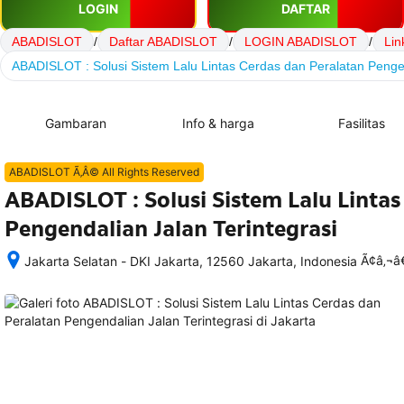
LOGIN
DAFTAR
ABADISLOT
/
Daftar ABADISLOT
/
LOGIN ABADISLOT
/
Li
ABADISLOT : Solusi Sistem Lalu Lintas Cerdas dan Peralatan Pengen
Gambaran
Info & harga
Fasilitas
ABADISLOT Ã‚Â© All Rights Reserved
ABADISLOT : Solusi Sistem Lalu Lintas
Pengendalian Jalan Terintegrasi
Ã¢â‚¬
Jakarta Selatan - DKI Jakarta, 12560 Jakarta, Indonesia
Setelah 
memesan, 
semua 
rincian 
akomodasi 
termasuk 
nomor 