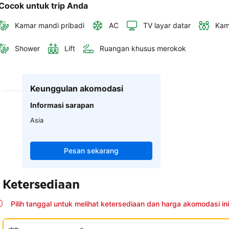
Cocok untuk trip Anda
Kamar mandi pribadi
AC
TV layar datar
Kam
Shower
Lift
Ruangan khusus merokok
Keunggulan akomodasi
Informasi sarapan
Asia
Pesan sekarang
Ketersediaan
Pilih tanggal untuk melihat ketersediaan dan harga akomodasi ini