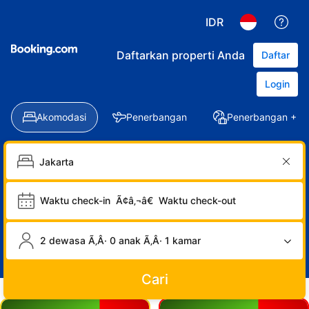
IDR
Daftarkan properti Anda
Daftar
Login
Akomodasi
Penerbangan
Penerbangan + Ho
Waktu check-in
Ã¢â‚¬â€
Waktu check-out
2 dewasa Ã‚Â· 0 anak Ã‚Â· 1 kamar
Cari