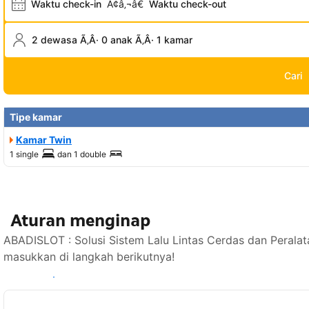
Waktu check-in
Ã¢â‚¬â€
Waktu check-out
2 dewasa Ã‚Â· 0 anak Ã‚Â· 1 kamar
Cari
Tipe kamar
Kamar Twin
1 single
dan
1 double
Aturan menginap
ABADISLOT : Solusi Sistem Lalu Lintas Cerdas dan Peralat
masukkan di langkah berikutnya!
Lihat ketersediaan