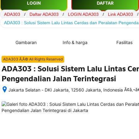
LOGIN
DAFTAR
ADA303
/
Daftar ADA303
/
LOGIN ADA303
/
Link ADA303
/
ADA303 : Solusi Sistem Lalu Lintas Cerdas dan Peralatan Pengendali
Gambaran
Info & harga
Fasilitas
ADA303 Ã‚Â© All Rights Reserved
ADA303 : Solusi Sistem Lalu Lintas Ce
Pengendalian Jalan Terintegrasi
Ã¢â‚¬
Jakarta Selatan - DKI Jakarta, 12560 Jakarta, Indonesia
Setelah 
memesan, 
semua 
rincian 
akomodasi 
termasuk 
nomor 