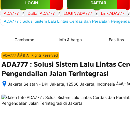
LOGIN
DAFTAR
ADA777
/
Daftar ADA777
/
LOGIN ADA777
/
Link ADA777
/
ADA777 : Solusi Sistem Lalu Lintas Cerdas dan Peralatan Pengendali
Gambaran
Info & harga
Fasilitas
ADA777 Ã‚Â© All Rights Reserved
ADA777 : Solusi Sistem Lalu Lintas Ce
Pengendalian Jalan Terintegrasi
Ã¢â‚¬
Jakarta Selatan - DKI Jakarta, 12560 Jakarta, Indonesia
Setelah 
memesan, 
semua 
rincian 
akomodasi 
termasuk 
nomor 