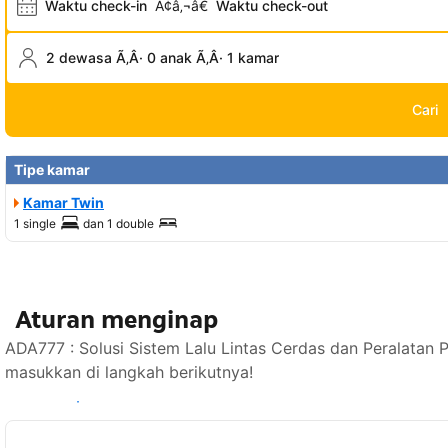
Waktu check-in
Ã¢â‚¬â€
Waktu check-out
2 dewasa Ã‚Â· 0 anak Ã‚Â· 1 kamar
Cari
Tipe kamar
Kamar Twin
1 single
dan
1 double
Aturan menginap
ADA777 : Solusi Sistem Lalu Lintas Cerdas dan Peralatan 
masukkan di langkah berikutnya!
Lihat ketersediaan