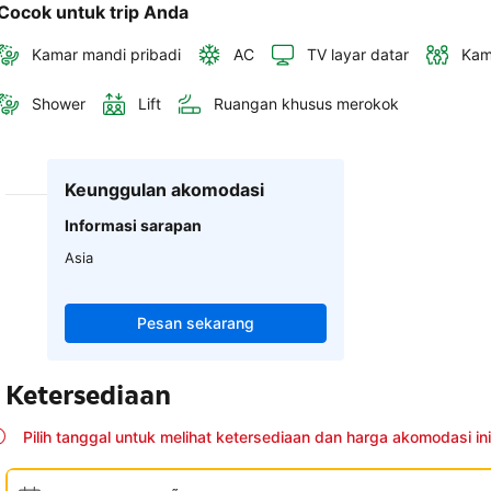
Cocok untuk trip Anda
Kamar mandi pribadi
AC
TV layar datar
Kam
Shower
Lift
Ruangan khusus merokok
Keunggulan akomodasi
Informasi sarapan
Asia
Pesan sekarang
Ketersediaan
Pilih tanggal untuk melihat ketersediaan dan harga akomodasi ini