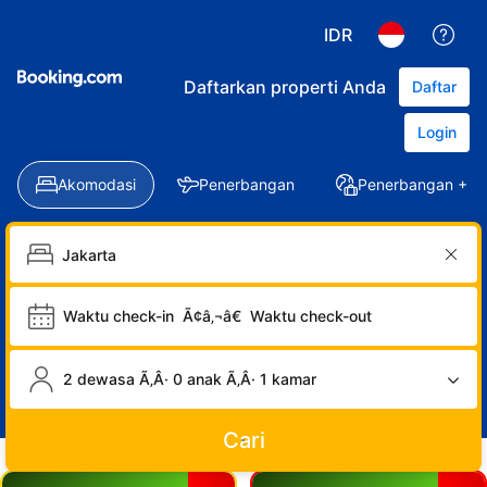
IDR
Daftarkan properti Anda
Daftar
Login
Akomodasi
Penerbangan
Penerbangan + Ho
Waktu check-in
Ã¢â‚¬â€
Waktu check-out
2 dewasa Ã‚Â· 0 anak Ã‚Â· 1 kamar
Cari