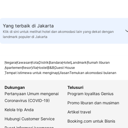
Yang terbaik di Jakarta
Klik di sini untuk melihat hotel dan akomodasi lain yang dekat dengan
landmark populer di Jakarta
Negara
Kawasan
Kota
Distrik
Bandara
Hotel
Landmark
Rumah liburan
Apartemen
Resor
Vila
Hostel
B&B
Guest House
Tempat istimewa untuk menginap
Ulasan
Temukan akomodasi bulanan
Dukungan
Telusuri
Pertanyaan Umum mengenai
Program loyalitas Genius
Coronavirus (COVID-19)
Promo liburan dan musiman
Kelola trip Anda
Artikel travel
Hubungi Customer Service
Booking.com untuk Bisnis
Pusat informasi keamanan