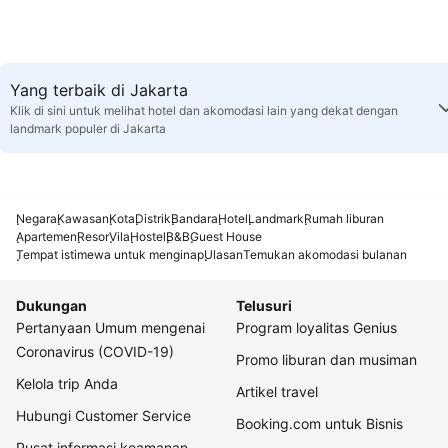
Yang terbaik di Jakarta
Klik di sini untuk melihat hotel dan akomodasi lain yang dekat dengan
landmark populer di Jakarta
Negara
Kawasan
Kota
Distrik
Bandara
Hotel
Landmark
Rumah liburan
Apartemen
Resor
Vila
Hostel
B&B
Guest House
Tempat istimewa untuk menginap
Ulasan
Temukan akomodasi bulanan
Dukungan
Telusuri
Pertanyaan Umum mengenai
Program loyalitas Genius
Coronavirus (COVID-19)
Promo liburan dan musiman
Kelola trip Anda
Artikel travel
Hubungi Customer Service
Booking.com untuk Bisnis
Pusat informasi keamanan