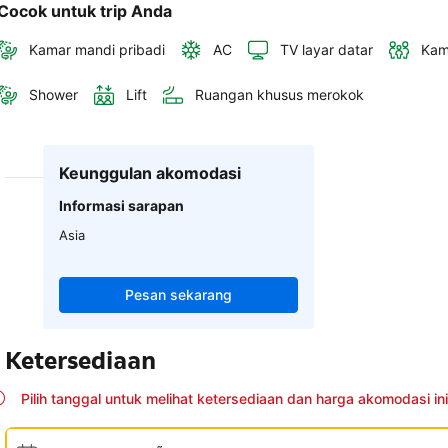
Cocok untuk trip Anda
Kamar mandi pribadi
AC
TV layar datar
Kam
Shower
Lift
Ruangan khusus merokok
Keunggulan akomodasi
Informasi sarapan
Asia
Pesan sekarang
Ketersediaan
Pilih tanggal untuk melihat ketersediaan dan harga akomodasi ini