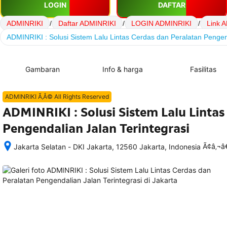
LOGIN
DAFTAR
ADMINRIKI
/
Daftar ADMINRIKI
/
LOGIN ADMINRIKI
/
Link 
ADMINRIKI : Solusi Sistem Lalu Lintas Cerdas dan Peralatan Pengend
Gambaran
Info & harga
Fasilitas
ADMINRIKI Ã‚Â© All Rights Reserved
ADMINRIKI : Solusi Sistem Lalu Lintas
Pengendalian Jalan Terintegrasi
Ã¢â‚¬
Jakarta Selatan - DKI Jakarta, 12560 Jakarta, Indonesia
Setelah 
memesan, 
semua 
rincian 
akomodasi 
termasuk 
nomor 