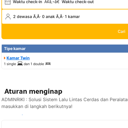
Waktu check-in
Ã¢â‚¬â€
Waktu check-out
2 dewasa Ã‚Â· 0 anak Ã‚Â· 1 kamar
Cari
Tipe kamar
Kamar Twin
1 single
dan
1 double
Aturan menginap
ADMINRIKI : Solusi Sistem Lalu Lintas Cerdas dan Peralat
masukkan di langkah berikutnya!
Lihat ketersediaan