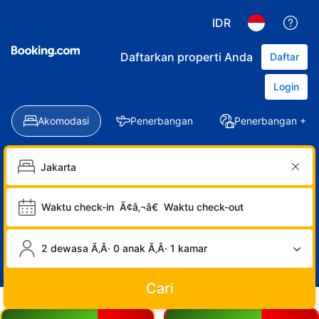
IDR
Daftarkan properti Anda
Daftar
Login
Akomodasi
Penerbangan
Penerbangan + Ho
Waktu check-in
Ã¢â‚¬â€
Waktu check-out
2 dewasa Ã‚Â· 0 anak Ã‚Â· 1 kamar
Cari