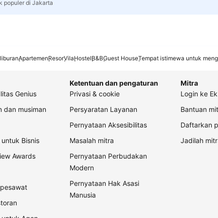
k populer di Jakarta
liburan
Apartemen
Resor
Vila
Hostel
B&B
Guest House
Tempat istimewa untuk meng
Ketentuan dan pengaturan
Mitra
litas Genius
Privasi & cookie
Login ke Ek
an dan musiman
Persyaratan Layanan
Bantuan mit
Pernyataan Aksesibilitas
Daftarkan p
untuk Bisnis
Masalah mitra
Jadilah mitr
view Awards
Pernyataan Perbudakan
Modern
Pernyataan Hak Asasi
t pesawat
Manusia
storan