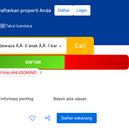
aftarkan properti Anda
Daftar
Login
Taksi bandara
Cari
dewasa Ã‚Â· 0 anak Ã‚Â· 1 kamar
DAFTAR
d Hoki AHLIDOMINO
/
Informasi penting
Belum ada ulasan
Daftar sekarang