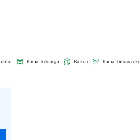
 datar
Kamar keluarga
Balkon
Kamar bebas rok