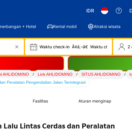
IDR
D
nerbangan + Hotel
Rental mobil
Atraksi wisata
Waktu check-in
Ã¢â‚¬â€
Waktu check-out
2 
N AHLIDOMINO
/
Link AHLIDOMINO
/
SITUS AHLIDOMINO
/
I
an Peralatan Pengendalian Jalan Terintegrasi
Fasilitas
Aturan menginap
 Lalu Lintas Cerdas dan Peralatan