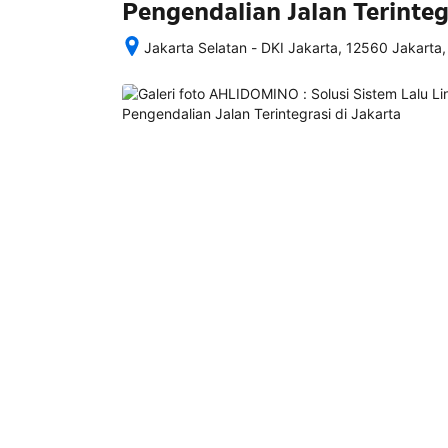
Pengendalian Jalan Terinteg
Jakarta Selatan - DKI Jakarta, 12560 Jakarta,
Setelah 
memesan, 
semua 
rincian 
akomodasi 
termasuk 
nomor 
telepon 
dan 
alamat 
akan 
disertakan 
dalam 
konfirmasi 
pemesanan 
dan 
akun 
Anda.