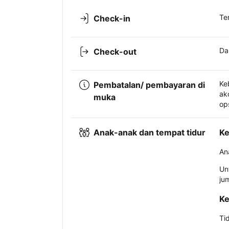
Te
Check-in
Da
Check-out
Ke
Pembatalan/ pembayaran di
ak
muka
op
Anak-anak dan tempat tidur
Ke
An
Un
ju
Ke
Ti