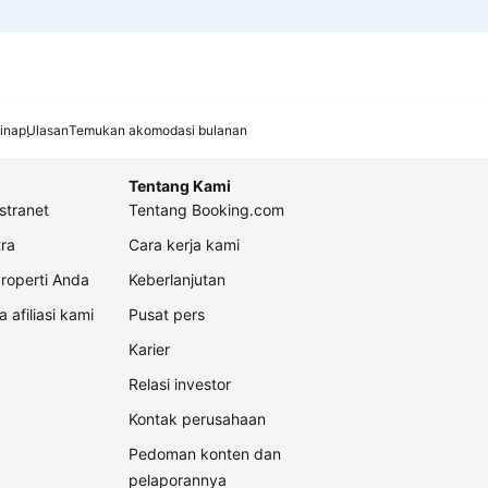
inap
Ulasan
Temukan akomodasi bulanan
Tentang Kami
stranet
Tentang Booking.com
ra
Cara kerja kami
roperti Anda
Keberlanjutan
a afiliasi kami
Pusat pers
Karier
Relasi investor
Kontak perusahaan
Pedoman konten dan
pelaporannya