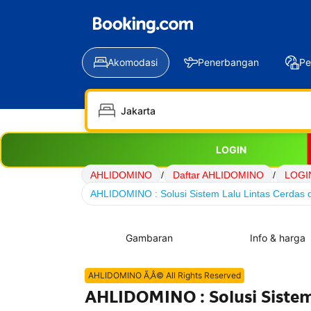
Akomodasi
Penerbangan
Pe
LOGIN
AHLIDOMINO
/
Daftar AHLIDOMINO
/
LOGI
AHLIDOMINO : Solusi Sistem Lalu Lintas Cerdas d
Gambaran
Info & harga
AHLIDOMINO Ã‚Â© All Rights Reserved
AHLIDOMINO : Solusi Sistem