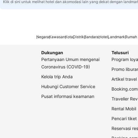
Klik di sini untuk melihat hotel dan akomodasi lain yang dekat dengan landmar
Negara
Kawasan
Kota
Distrik
Bandara
Hotel
Landmark
Rumah 
Dukungan
Telusuri
Pertanyaan Umum mengenai
Program loya
Coronavirus (COVID-19)
Promo libur
Kelola trip Anda
Artikel travel
Hubungi Customer Service
Booking.com 
Pusat informasi keamanan
Traveller Re
Rental Mobil
Pencari tike
Reservasi re