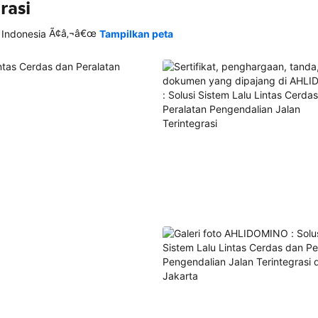
rasi
Ã¢â‚¬â€œ
 Indonesia
Tampilkan peta