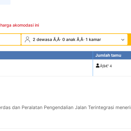
 harga akomodasi ini
2 dewasa Ã‚Â· 0 anak Ã‚Â· 1 kamar
Jumlah tamu
Ãƒâ€”
4
erdas dan Peralatan Pengendalian Jalan Terintegrasi mene