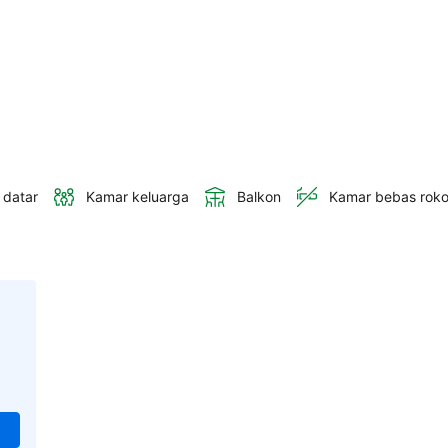
 datar
Kamar keluarga
Balkon
Kamar bebas rok