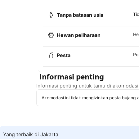
Ti
Tanpa batasan usia
He
Hewan peliharaan
Pe
Pesta
Informasi penting
Informasi penting untuk tamu di akomodasi 
Akomodasi ini tidak mengizinkan pesta bujang a
Yang terbaik di Jakarta