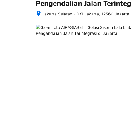
Pengendalian Jalan Terinteg
Jakarta Selatan - DKI Jakarta, 12560 Jakarta,
Setelah 
memesan, 
semua 
rincian 
akomodasi 
termasuk 
nomor 
telepon 
dan 
alamat 
akan 
disertakan 
dalam 
konfirmasi 
pemesanan 
dan 
akun 
Anda.