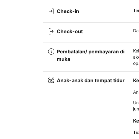
Te
Check-in
Da
Check-out
Ke
Pembatalan/ pembayaran di
ak
muka
op
Anak-anak dan tempat tidur
Ke
An
Un
ju
Ke
Ti