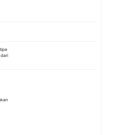
tipe
dari
hkan