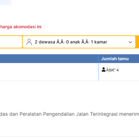
 harga akomodasi ini
2 dewasa Ã‚Â· 0 anak Ã‚Â· 1 kamar
Jumlah tamu
Ãƒâ€”
4
rdas dan Peralatan Pengendalian Jalan Terintegrasi mener