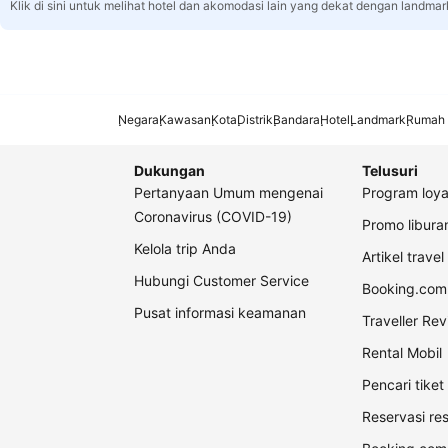
Klik di sini untuk melihat hotel dan akomodasi lain yang dekat dengan landmar
Negara
Kawasan
Kota
Distrik
Bandara
Hotel
Landmark
Rumah 
Dukungan
Telusuri
Pertanyaan Umum mengenai
Program loya
Coronavirus (COVID-19)
Promo libur
Kelola trip Anda
Artikel travel
Hubungi Customer Service
Booking.com 
Pusat informasi keamanan
Traveller Re
Rental Mobil
Pencari tike
Reservasi re