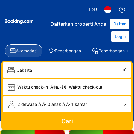
IDR
Daftarkan properti Anda
Daftar
Login
Akomodasi
Penerbangan
Penerbangan + Ho
Waktu check-in
Ã¢â‚¬â€
Waktu check-out
2 dewasa Ã‚Â· 0 anak Ã‚Â· 1 kamar
Cari