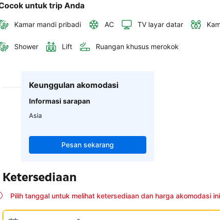
Cocok untuk trip Anda
Kamar mandi pribadi
AC
TV layar datar
Kam
Shower
Lift
Ruangan khusus merokok
Keunggulan akomodasi
Informasi sarapan
Asia
Pesan sekarang
Ketersediaan
Pilih tanggal untuk melihat ketersediaan dan harga akomodasi ini