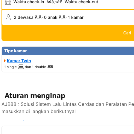
Waktu check-in
Ã¢â‚¬â€
Waktu check-out
2 dewasa Ã‚Â· 0 anak Ã‚Â· 1 kamar
Cari
Tipe kamar
Kamar Twin
1 single
dan
1 double
Aturan menginap
AJB88 : Solusi Sistem Lalu Lintas Cerdas dan Peralatan P
masukkan di langkah berikutnya!
Lihat ketersediaan