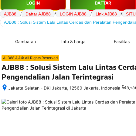
LOGIN
DAFTAR
AJB88
/
Daftar AJB88
/
LOGIN AJB88
/
Link AJB88
/
SITU
AJB88 : Solusi Sistem Lalu Lintas Cerdas dan Peralatan Pengendalia
Gambaran
Info & harga
Fasilitas
AJB88 Ã‚Â© All Rights Reserved
AJB88 : Solusi Sistem Lalu Lintas Cer
Pengendalian Jalan Terintegrasi
Ã¢â‚¬
Jakarta Selatan - DKI Jakarta, 12560 Jakarta, Indonesia
Setelah 
memesan, 
semua 
rincian 
akomodasi 
termasuk 
nomor 