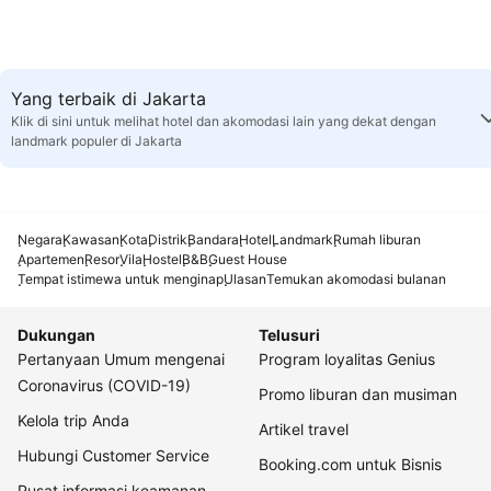
Yang terbaik di Jakarta
Klik di sini untuk melihat hotel dan akomodasi lain yang dekat dengan
landmark populer di Jakarta
Negara
Kawasan
Kota
Distrik
Bandara
Hotel
Landmark
Rumah liburan
Apartemen
Resor
Vila
Hostel
B&B
Guest House
Tempat istimewa untuk menginap
Ulasan
Temukan akomodasi bulanan
Dukungan
Telusuri
Pertanyaan Umum mengenai
Program loyalitas Genius
Coronavirus (COVID-19)
Promo liburan dan musiman
Kelola trip Anda
Artikel travel
Hubungi Customer Service
Booking.com untuk Bisnis
Pusat informasi keamanan