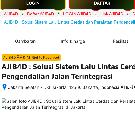
LOGIN
DAFTAR
AJIB4D
/
Daftar AJIB4D
/
LOGIN AJIB4D
/
Link AJIB4D
/
S
AJIB4D : Solusi Sistem Lalu Lintas Cerdas dan Peralatan Pengendali
Gambaran
Info & harga
Fasilitas
AJIB4D Ã‚Â© All Rights Reserved
AJIB4D : Solusi Sistem Lalu Lintas Cer
Pengendalian Jalan Terintegrasi
Ã¢â‚¬
Jakarta Selatan - DKI Jakarta, 12560 Jakarta, Indonesia
Setelah 
memesan, 
semua 
rincian 
akomodasi 
termasuk 
nomor 