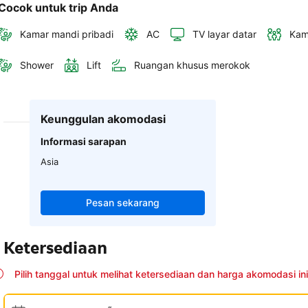
Cocok untuk trip Anda
Kamar mandi pribadi
AC
TV layar datar
Kam
Shower
Lift
Ruangan khusus merokok
Keunggulan akomodasi
Informasi sarapan
Asia
Pesan sekarang
Ketersediaan
Pilih tanggal untuk melihat ketersediaan dan harga akomodasi ini