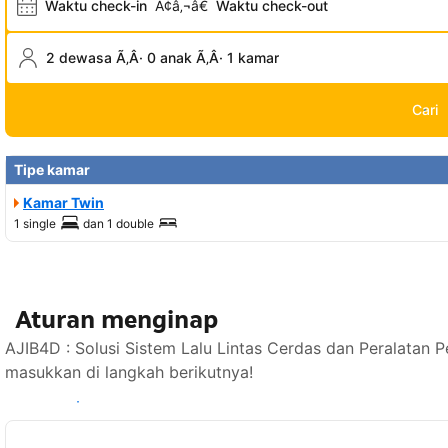
Waktu check-in
Ã¢â‚¬â€
Waktu check-out
2 dewasa Ã‚Â· 0 anak Ã‚Â· 1 kamar
Cari
Tipe kamar
Kamar Twin
1 single
dan
1 double
Aturan menginap
AJIB4D : Solusi Sistem Lalu Lintas Cerdas dan Peralatan 
masukkan di langkah berikutnya!
Lihat ketersediaan