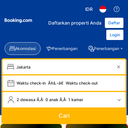
IDR
Daftarkan properti Anda
Daftar
Login
Akomodasi
Penerbangan
Penerbangan + Ho
Waktu check-in
Ã¢â‚¬â€
Waktu check-out
2 dewasa Ã‚Â· 0 anak Ã‚Â· 1 kamar
Cari