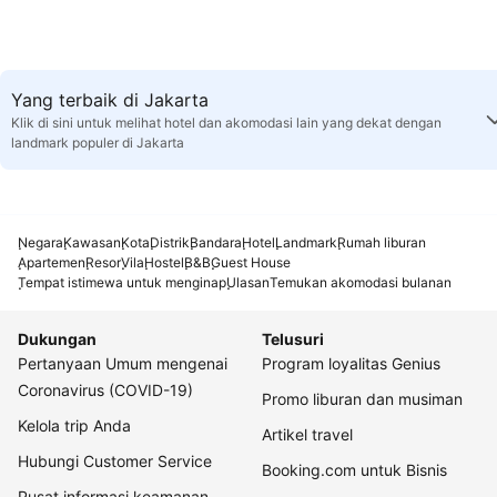
Yang terbaik di Jakarta
Klik di sini untuk melihat hotel dan akomodasi lain yang dekat dengan
landmark populer di Jakarta
Negara
Kawasan
Kota
Distrik
Bandara
Hotel
Landmark
Rumah liburan
Apartemen
Resor
Vila
Hostel
B&B
Guest House
Tempat istimewa untuk menginap
Ulasan
Temukan akomodasi bulanan
Dukungan
Telusuri
Pertanyaan Umum mengenai
Program loyalitas Genius
Coronavirus (COVID-19)
Promo liburan dan musiman
Kelola trip Anda
Artikel travel
Hubungi Customer Service
Booking.com untuk Bisnis
Pusat informasi keamanan