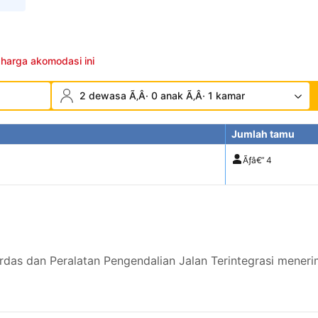
 harga akomodasi ini
2 dewasa Ã‚Â· 0 anak Ã‚Â· 1 kamar
Jumlah tamu
Ãƒâ€”
4
erdas dan Peralatan Pengendalian Jalan Terintegrasi mener