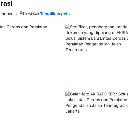
rasi
Ã¢â‚¬â€œ
 Indonesia
Tampilkan peta