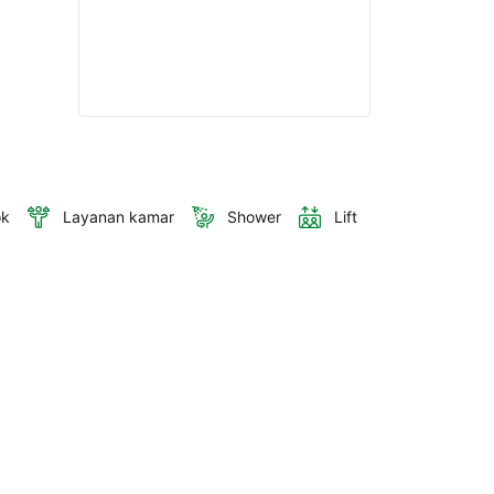
ok
Layanan kamar
Shower
Lift