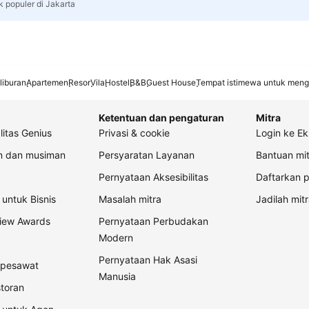
k populer di Jakarta
liburan
Apartemen
Resor
Vila
Hostel
B&B
Guest House
Tempat istimewa untuk meng
Ketentuan dan pengaturan
Mitra
litas Genius
Privasi & cookie
Login ke Ek
an dan musiman
Persyaratan Layanan
Bantuan mit
Pernyataan Aksesibilitas
Daftarkan p
untuk Bisnis
Masalah mitra
Jadilah mitr
view Awards
Pernyataan Perbudakan
Modern
Pernyataan Hak Asasi
t pesawat
Manusia
storan