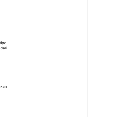
tipe
dari
hkan