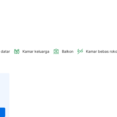
 datar
Kamar keluarga
Balkon
Kamar bebas rok