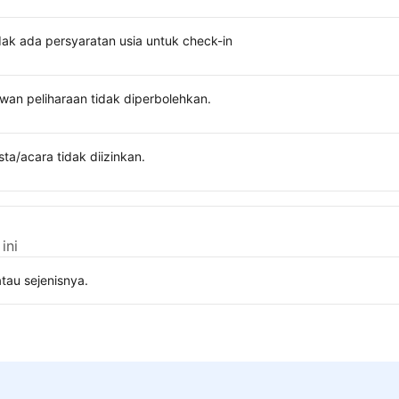
dak ada persyaratan usia untuk check-in
wan peliharaan tidak diperbolehkan.
sta/acara tidak diizinkan.
ini
tau sejenisnya.