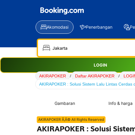
Akomodasi
Penerbangan
Pe
LOGIN
AKIRAPOKER
/
Daftar AKIRAPOKER
/
LOGI
AKIRAPOKER : Solusi Sistem Lalu Lintas Cerdas d
Gambaran
Info & harga
AKIRAPOKER Ã‚Â© All Rights Reserved
AKIRAPOKER : Solusi Sistem