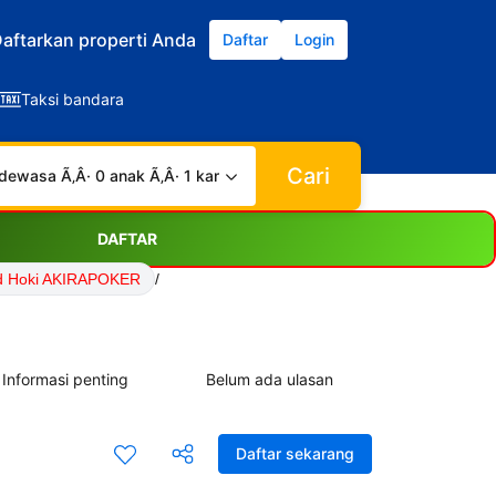
aftarkan properti Anda
Daftar
Login
Taksi bandara
Cari
dewasa Ã‚Â· 0 anak Ã‚Â· 1 kamar
DAFTAR
d Hoki AKIRAPOKER
/
Informasi penting
Belum ada ulasan
Daftar sekarang