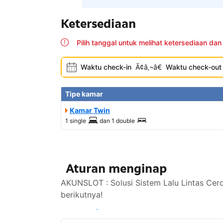
Ketersediaan
Pilih tanggal untuk melihat ketersediaan dan
Waktu check-in
Ã¢â‚¬â€
Waktu check-out
Tipe kamar
Kamar Twin
1 single
dan
1 double
Aturan menginap
AKUNSLOT : Solusi Sistem Lalu Lintas Cer
berikutnya!
Lihat ketersediaan