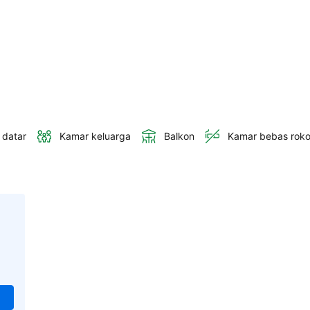
 datar
Kamar keluarga
Balkon
Kamar bebas rok