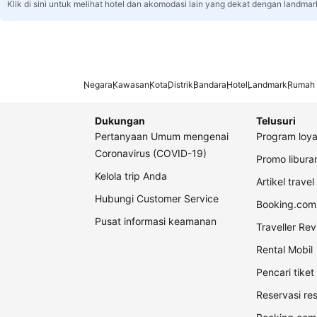
Klik di sini untuk melihat hotel dan akomodasi lain yang dekat dengan landmar
Negara
Kawasan
Kota
Distrik
Bandara
Hotel
Landmark
Rumah 
Dukungan
Telusuri
Pertanyaan Umum mengenai
Program loya
Coronavirus (COVID-19)
Promo libur
Kelola trip Anda
Artikel travel
Hubungi Customer Service
Booking.com 
Pusat informasi keamanan
Traveller Re
Rental Mobil
Pencari tike
Reservasi re