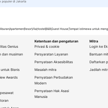
k populer di Jakarta
liburan
Apartemen
Resor
Vila
Hostel
B&B
Guest House
Tempat istimewa untuk meng
Ketentuan dan pengaturan
Mitra
litas Genius
Privasi & cookie
Login ke Ek
an dan musiman
Persyaratan Layanan
Bantuan mit
Pernyataan Aksesibilitas
Daftarkan p
untuk Bisnis
Masalah mitra
Jadilah mitr
view Awards
Pernyataan Perbudakan
Modern
Pernyataan Hak Asasi
t pesawat
Manusia
storan