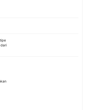
tipe
dari
hkan