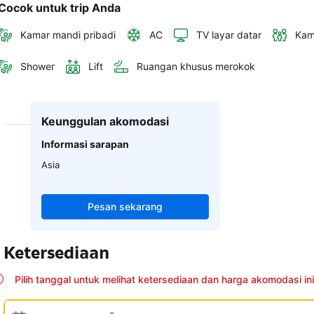
Cocok untuk trip Anda
Kamar mandi pribadi
AC
TV layar datar
Kam
Shower
Lift
Ruangan khusus merokok
Keunggulan akomodasi
Informasi sarapan
Asia
Pesan sekarang
Ketersediaan
Pilih tanggal untuk melihat ketersediaan dan harga akomodasi ini