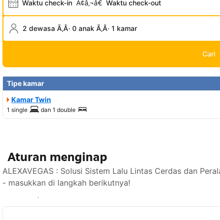
Waktu check-in
Ã¢â‚¬â€
Waktu check-out
2 dewasa Ã‚Â· 0 anak Ã‚Â· 1 kamar
Cari
Tipe kamar
Kamar Twin
1 single
dan
1 double
Aturan menginap
ALEXAVEGAS : Solusi Sistem Lalu Lintas Cerdas dan Peral
- masukkan di langkah berikutnya!
Lihat ketersediaan