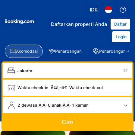
IDR
Daftarkan properti Anda
Daftar
Login
Akomodasi
Penerbangan
Penerbangan + Ho
Waktu check-in
Ã¢â‚¬â€
Waktu check-out
2 dewasa Ã‚Â· 0 anak Ã‚Â· 1 kamar
Cari