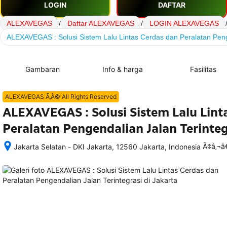
LOGIN
DAFTAR
ALEXAVEGAS
/
Daftar ALEXAVEGAS
/
LOGIN ALEXAVEGAS
ALEXAVEGAS : Solusi Sistem Lalu Lintas Cerdas dan Peralatan Peng
Gambaran
Info & harga
Fasilitas
ALEXAVEGAS Ã‚Â© All Rights Reserved
ALEXAVEGAS : Solusi Sistem Lalu Lint
Peralatan Pengendalian Jalan Terinteg
Ã¢â‚¬
Jakarta Selatan - DKI Jakarta, 12560 Jakarta, Indonesia
Setelah 
memesan, 
semua 
rincian 
akomodasi 
termasuk 
nomor 