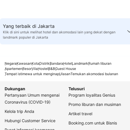
Yang terbaik di Jakarta
Klik di sini untuk melihat hotel dan akomodasi lain yang dekat dengan
landmark populer di Jakarta
Negara
Kawasan
Kota
Distrik
Bandara
Hotel
Landmark
Rumah liburan
Apartemen
Resor
Vila
Hostel
B&B
Guest House
Tempat istimewa untuk menginap
Ulasan
Temukan akomodasi bulanan
Dukungan
Telusuri
Pertanyaan Umum mengenai
Program loyalitas Genius
Coronavirus (COVID-19)
Promo liburan dan musiman
Kelola trip Anda
Artikel travel
Hubungi Customer Service
Booking.com untuk Bisnis
Pusat informasi keamanan