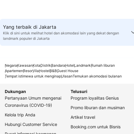
Yang terbaik di Jakarta
Klik di sini untuk melihat hotel dan akomodasi lain yang dekat dengan
landmark populer di Jakarta
Negara
Kawasan
Kota
Distrik
Bandara
Hotel
Landmark
Rumah liburan
Apartemen
Resor
Vila
Hostel
B&B
Guest House
Tempat istimewa untuk menginap
Ulasan
Temukan akomodasi bulanan
Dukungan
Telusuri
Pertanyaan Umum mengenai
Program loyalitas Genius
Coronavirus (COVID-19)
Promo liburan dan musiman
Kelola trip Anda
Artikel travel
Hubungi Customer Service
Booking.com untuk Bisnis
Pusat informasi keamanan