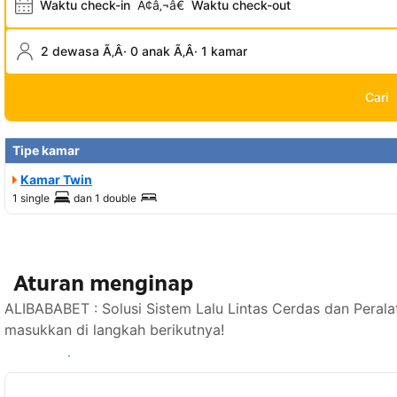
Waktu check-in
Ã¢â‚¬â€
Waktu check-out
2 dewasa Ã‚Â· 0 anak Ã‚Â· 1 kamar
Cari
Tipe kamar
Kamar Twin
1 single
dan
1 double
Aturan menginap
ALIBABABET : Solusi Sistem Lalu Lintas Cerdas dan Perala
masukkan di langkah berikutnya!
Lihat ketersediaan