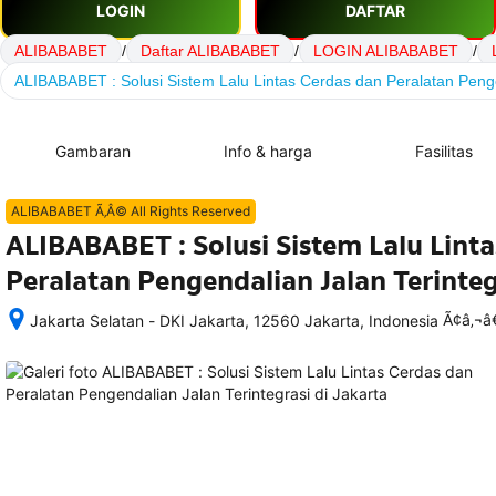
LOGIN
DAFTAR
ALIBABABET
/
Daftar ALIBABABET
/
LOGIN ALIBABABET
/
ALIBABABET : Solusi Sistem Lalu Lintas Cerdas dan Peralatan Penge
Gambaran
Info & harga
Fasilitas
ALIBABABET Ã‚Â© All Rights Reserved
ALIBABABET : Solusi Sistem Lalu Lint
Peralatan Pengendalian Jalan Terinteg
Ã¢â‚¬
Jakarta Selatan - DKI Jakarta, 12560 Jakarta, Indonesia
Setelah 
memesan, 
semua 
rincian 
akomodasi 
termasuk 
nomor 