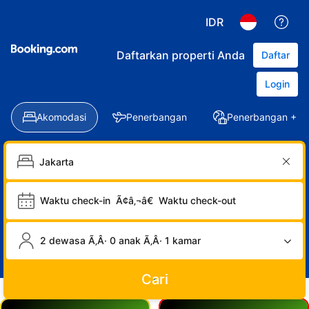
IDR
Daftarkan properti Anda
Daftar
Login
Akomodasi
Penerbangan
Penerbangan + Ho
Waktu check-in
Ã¢â‚¬â€
Waktu check-out
2 dewasa Ã‚Â· 0 anak Ã‚Â· 1 kamar
Cari