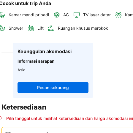
Cocok untuk trip Anda
Kamar mandi pribadi
AC
TV layar datar
Kam
Shower
Lift
Ruangan khusus merokok
Keunggulan akomodasi
Informasi sarapan
Asia
Pesan sekarang
Ketersediaan
Pilih tanggal untuk melihat ketersediaan dan harga akomodasi ini