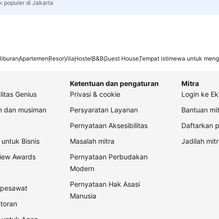
k populer di Jakarta
liburan
Apartemen
Resor
Vila
Hostel
B&B
Guest House
Tempat istimewa untuk meng
Ketentuan dan pengaturan
Mitra
litas Genius
Privasi & cookie
Login ke Ek
an dan musiman
Persyaratan Layanan
Bantuan mit
Pernyataan Aksesibilitas
Daftarkan p
untuk Bisnis
Masalah mitra
Jadilah mitr
view Awards
Pernyataan Perbudakan
Modern
Pernyataan Hak Asasi
t pesawat
Manusia
storan