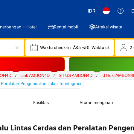
IDR
D
nerbangan + Hotel
Rental mobil
Atraksi wisata
Waktu check-in
Ã¢â‚¬â€
Waktu check-out
2 
BON4D
/
Link AMBON4D
/
SITUS AMBON4D
/
Id Hoki AMBON4
Peralatan Pengendalian Jalan Terintegrasi
Fasilitas
Aturan menginap
lu Lintas Cerdas dan Peralatan Penge