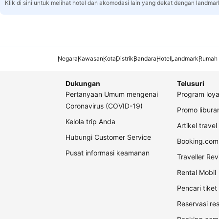
Klik di sini untuk melihat hotel dan akomodasi lain yang dekat dengan landmar
Negara
Kawasan
Kota
Distrik
Bandara
Hotel
Landmark
Rumah 
Dukungan
Telusuri
Pertanyaan Umum mengenai
Program loya
Coronavirus (COVID-19)
Promo libur
Kelola trip Anda
Artikel travel
Hubungi Customer Service
Booking.com 
Pusat informasi keamanan
Traveller Re
Rental Mobil
Pencari tike
Reservasi re