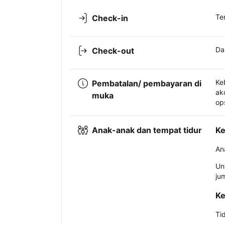
Te
Check-in
Da
Check-out
Ke
Pembatalan/ pembayaran di
ak
muka
op
Anak-anak dan tempat tidur
Ke
An
Un
ju
Ke
Ti