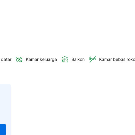
 datar
Kamar keluarga
Balkon
Kamar bebas rok