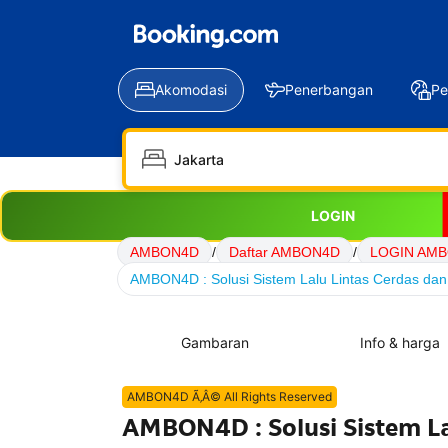
Akomodasi
Penerbangan
Pe
LOGIN
AMBON4D
/
Daftar AMBON4D
/
LOGIN AM
AMBON4D : Solusi Sistem Lalu Lintas Cerdas dan 
Gambaran
Info & harga
AMBON4D Ã‚Â© All Rights Reserved
AMBON4D : Solusi Sistem La