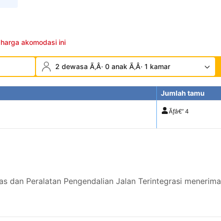
 harga akomodasi ini
2 dewasa Ã‚Â· 0 anak Ã‚Â· 1 kamar
Jumlah tamu
Ãƒâ€”
4
as dan Peralatan Pengendalian Jalan Terintegrasi menerim