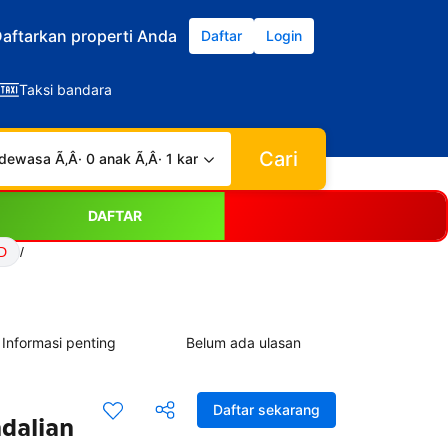
aftarkan properti Anda
Daftar
Login
Taksi bandara
Cari
dewasa Ã‚Â· 0 anak Ã‚Â· 1 kamar
DAFTAR
D
/
Informasi penting
Belum ada ulasan
Daftar sekarang
ndalian