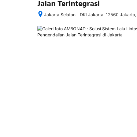
Jalan Terintegrasi
Jakarta Selatan - DKI Jakarta, 12560 Jakarta,
Setelah 
memesan, 
semua 
rincian 
akomodasi 
termasuk 
nomor 
telepon 
dan 
alamat 
akan 
disertakan 
dalam 
konfirmasi 
pemesanan 
dan 
akun 
Anda.