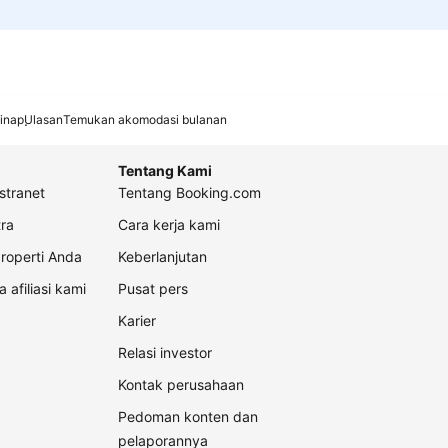
inap
Ulasan
Temukan akomodasi bulanan
Tentang Kami
stranet
Tentang Booking.com
ra
Cara kerja kami
roperti Anda
Keberlanjutan
a afiliasi kami
Pusat pers
Karier
Relasi investor
Kontak perusahaan
Pedoman konten dan
pelaporannya