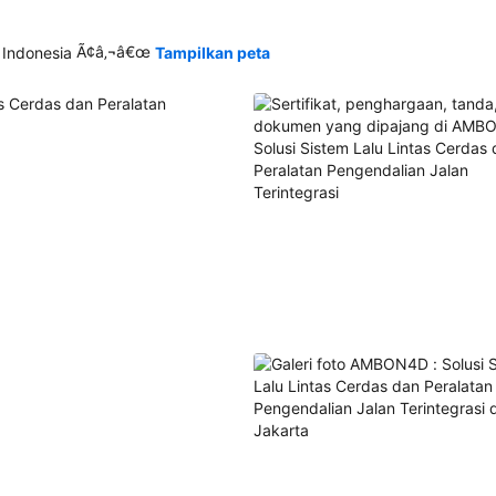
Ã¢â‚¬â€œ
 Indonesia
Tampilkan peta