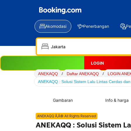
Akomodasi
Penerbangan
Pe
LOGIN
ANEKAQQ
/
Daftar ANEKAQQ
/
LOGIN ANE
ANEKAQQ : Solusi Sistem Lalu Lintas Cerdas dan 
Gambaran
Info & harga
ANEKAQQ Ã‚Â© All Rights Reserved
ANEKAQQ : Solusi Sistem La