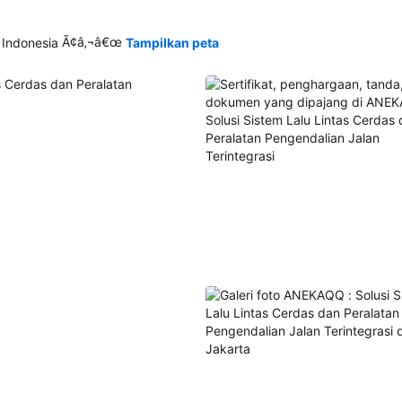
Ã¢â‚¬â€œ
 Indonesia
Tampilkan peta