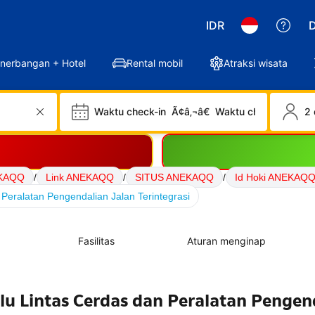
IDR
D
nerbangan + Hotel
Rental mobil
Atraksi wisata
Waktu check-in
Ã¢â‚¬â€
Waktu check-out
2 
KAQQ
/
Link ANEKAQQ
/
SITUS ANEKAQQ
/
Id Hoki ANEKAQ
Peralatan Pengendalian Jalan Terintegrasi
Fasilitas
Aturan menginap
lu Lintas Cerdas dan Peralatan Pengen