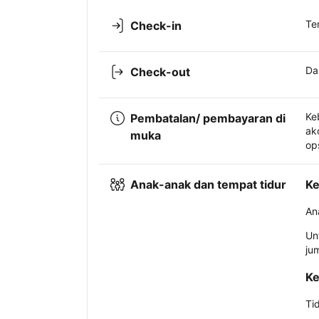
Te
Check-in
Da
Check-out
Ke
Pembatalan/ pembayaran di
ak
muka
op
Anak-anak dan tempat tidur
Ke
An
Un
ju
Ke
Ti