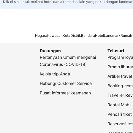
Klik di sini untuk melihat hotel dan akomodasi lain yang dekat dengan landmar
Negara
Kawasan
Kota
Distrik
Bandara
Hotel
Landmark
Rumah 
Dukungan
Telusuri
Pertanyaan Umum mengenai
Program loya
Coronavirus (COVID-19)
Promo libur
Kelola trip Anda
Artikel travel
Hubungi Customer Service
Booking.com 
Pusat informasi keamanan
Traveller Re
Rental Mobil
Pencari tike
Reservasi re