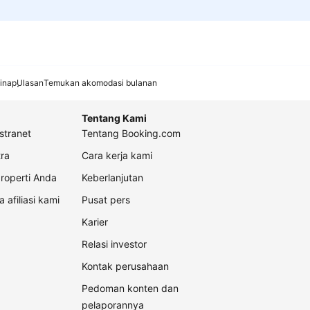
inap
Ulasan
Temukan akomodasi bulanan
Tentang Kami
stranet
Tentang Booking.com
ra
Cara kerja kami
roperti Anda
Keberlanjutan
a afiliasi kami
Pusat pers
Karier
Relasi investor
Kontak perusahaan
Pedoman konten dan
pelaporannya