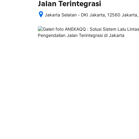
Jalan Terintegrasi
Jakarta Selatan - DKI Jakarta, 12560 Jakarta,
Setelah 
memesan, 
semua 
rincian 
akomodasi 
termasuk 
nomor 
telepon 
dan 
alamat 
akan 
disertakan 
dalam 
konfirmasi 
pemesanan 
dan 
akun 
Anda.