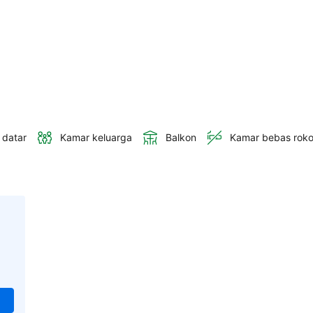
 datar
Kamar keluarga
Balkon
Kamar bebas rok