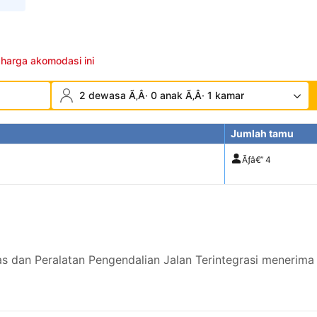
 harga akomodasi ini
2 dewasa Ã‚Â· 0 anak Ã‚Â· 1 kamar
Jumlah tamu
Ãƒâ€”
4
as dan Peralatan Pengendalian Jalan Terintegrasi menerima