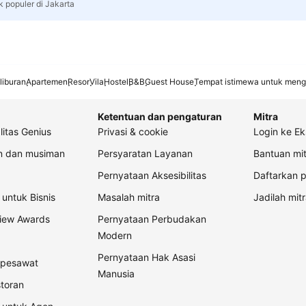
k populer di Jakarta
liburan
Apartemen
Resor
Vila
Hostel
B&B
Guest House
Tempat istimewa untuk meng
Ketentuan dan pengaturan
Mitra
litas Genius
Privasi & cookie
Login ke Ek
an dan musiman
Persyaratan Layanan
Bantuan mit
Pernyataan Aksesibilitas
Daftarkan p
untuk Bisnis
Masalah mitra
Jadilah mitr
view Awards
Pernyataan Perbudakan
Modern
Pernyataan Hak Asasi
t pesawat
Manusia
storan