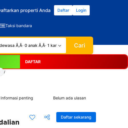
aftarkan properti Anda
Daftar
Login
Taksi bandara
Cari
dewasa Ã‚Â· 0 anak Ã‚Â· 1 kamar
DAFTAR
Q
/
Informasi penting
Belum ada ulasan
Daftar sekarang
dalian