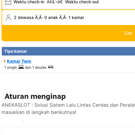
Waktu check-in
Ã¢â‚¬â€
Waktu check-out
2 dewasa Ã‚Â· 0 anak Ã‚Â· 1 kamar
Cari
Tipe kamar
Kamar Twin
1 single
dan
1 double
Aturan menginap
ANEKASLOT : Solusi Sistem Lalu Lintas Cerdas dan Perala
masukkan di langkah berikutnya!
Lihat ketersediaan