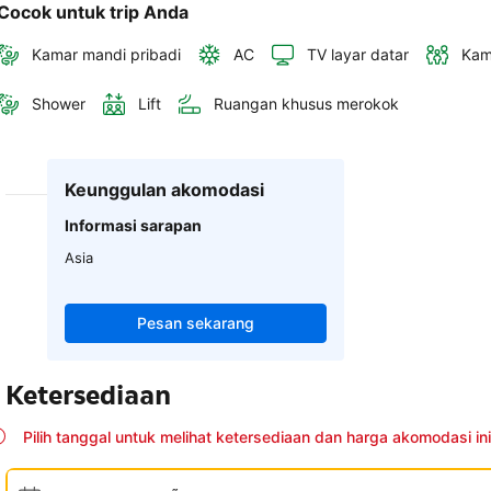
Cocok untuk trip Anda
Kamar mandi pribadi
AC
TV layar datar
Kam
Shower
Lift
Ruangan khusus merokok
Keunggulan akomodasi
Informasi sarapan
Asia
Pesan sekarang
Ketersediaan
Pilih tanggal untuk melihat ketersediaan dan harga akomodasi ini