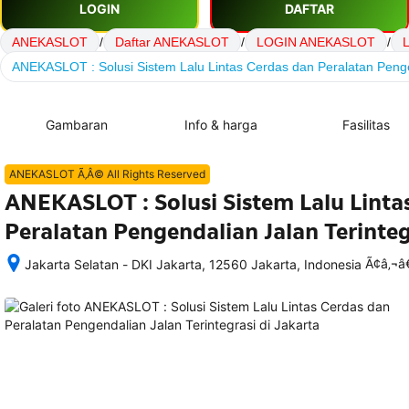
LOGIN
DAFTAR
ANEKASLOT
/
Daftar ANEKASLOT
/
LOGIN ANEKASLOT
/
ANEKASLOT : Solusi Sistem Lalu Lintas Cerdas dan Peralatan Penge
Gambaran
Info & harga
Fasilitas
ANEKASLOT Ã‚Â© All Rights Reserved
ANEKASLOT : Solusi Sistem Lalu Linta
Peralatan Pengendalian Jalan Terinteg
Ã¢â‚¬
Jakarta Selatan - DKI Jakarta, 12560 Jakarta, Indonesia
Setelah 
memesan, 
semua 
rincian 
akomodasi 
termasuk 
nomor 