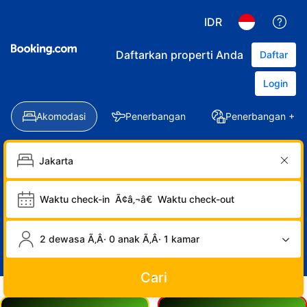
IDR
Daftarkan properti Anda
Daftar
Login
Akomodasi
Penerbangan
Penerbangan + Ho
Waktu check-in
Ã¢â‚¬â€
Waktu check-out
2 dewasa Ã‚Â· 0 anak Ã‚Â· 1 kamar
Cari