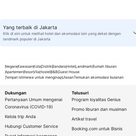
Yang terbaik di Jakarta
Klik di sini untuk melihat hotel dan akomodasi lain yang dekat dengan
landmark populer di Jakarta
Negara
Kawasan
Kota
Distrik
Bandara
Hotel
Landmark
Rumah liburan
Apartemen
Resor
Vila
Hostel
B&B
Guest House
Tempat istimewa untuk menginap
Ulasan
Temukan akomodasi bulanan
Dukungan
Telusuri
Pertanyaan Umum mengenai
Program loyalitas Genius
Coronavirus (COVID-19)
Promo liburan dan musiman
Kelola trip Anda
Artikel travel
Hubungi Customer Service
Booking.com untuk Bisnis
Pusat informasi keamanan