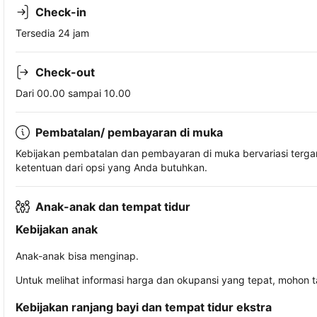
Check-in
Tersedia 24 jam
Check-out
Dari 00.00 sampai 10.00
Pembatalan/ pembayaran di muka
Kebijakan pembatalan dan pembayaran di muka bervariasi terg
ketentuan dari opsi yang Anda butuhkan.
Anak-anak dan tempat tidur
Kebijakan anak
Anak-anak bisa menginap.
Untuk melihat informasi harga dan okupansi yang tepat, mohon 
Kebijakan ranjang bayi dan tempat tidur ekstra