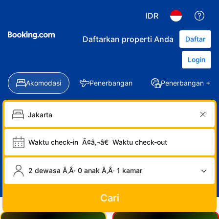
IDR
Daftarkan properti Anda
Daftar
Login
Akomodasi
Penerbangan
Penerbangan + Ho
Waktu check-in
Ã¢â‚¬â€
Waktu check-out
2 dewasa Ã‚Â· 0 anak Ã‚Â· 1 kamar
Cari