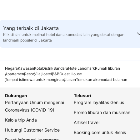
Yang terbaik di Jakarta
Klik di sini untuk melihat hotel dan akomodasi lain yang dekat dengan
landmark populer di Jakarta
Negara
Kawasan
Kota
Distrik
Bandara
Hotel
Landmark
Rumah liburan
Apartemen
Resor
Vila
Hostel
B&B
Guest House
Tempat istimewa untuk menginap
Ulasan
Temukan akomodasi bulanan
Dukungan
Telusuri
Pertanyaan Umum mengenai
Program loyalitas Genius
Coronavirus (COVID-19)
Promo liburan dan musiman
Kelola trip Anda
Artikel travel
Hubungi Customer Service
Booking.com untuk Bisnis
Pusat informasi keamanan