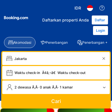
IDR
Daftarkan properti Anda
Daftar
Login
Akomodasi
Penerbangan
Penerbangan + Ho
Waktu check-in
Ã¢â‚¬â€
Waktu check-out
2 dewasa Ã‚Â· 0 anak Ã‚Â· 1 kamar
Cari