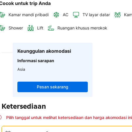
Cocok untuk trip Anda
Kamar mandi pribadi
AC
TV layar datar
Kam
Shower
Lift
Ruangan khusus merokok
Keunggulan akomodasi
Informasi sarapan
Asia
Pesan sekarang
Ketersediaan
Pilih tanggal untuk melihat ketersediaan dan harga akomodasi ini