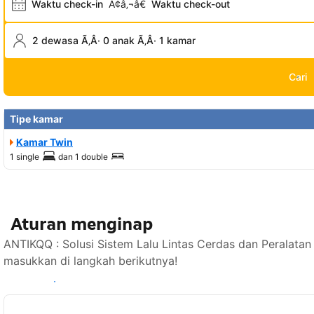
Waktu check-in
Ã¢â‚¬â€
Waktu check-out
2 dewasa Ã‚Â· 0 anak Ã‚Â· 1 kamar
Cari
Tipe kamar
Kamar Twin
1 single
dan
1 double
Aturan menginap
ANTIKQQ : Solusi Sistem Lalu Lintas Cerdas dan Peralatan
masukkan di langkah berikutnya!
Lihat ketersediaan