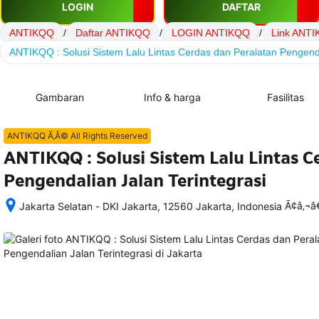
LOGIN
DAFTAR
ANTIKQQ
/
Daftar ANTIKQQ
/
LOGIN ANTIKQQ
/
Link ANT
ANTIKQQ : Solusi Sistem Lalu Lintas Cerdas dan Peralatan Pengenda
Gambaran
Info & harga
Fasilitas
ANTIKQQ Ã‚Â© All Rights Reserved
ANTIKQQ : Solusi Sistem Lalu Lintas C
Pengendalian Jalan Terintegrasi
Ã¢â‚¬
Jakarta Selatan - DKI Jakarta, 12560 Jakarta, Indonesia
Setelah 
memesan, 
semua 
rincian 
akomodasi 
termasuk 
nomor 