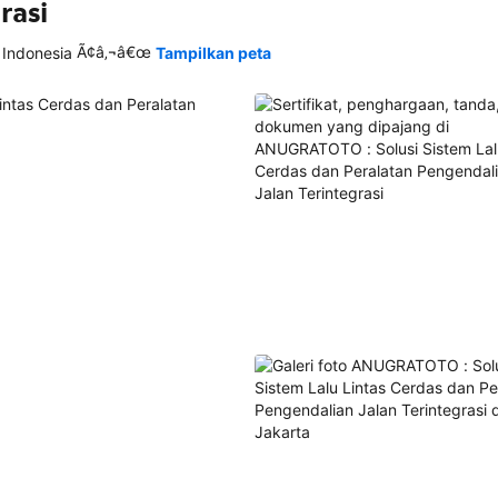
rasi
Ã¢â‚¬â€œ
 Indonesia
Tampilkan peta