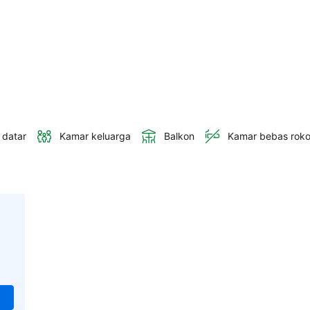
 datar
Kamar keluarga
Balkon
Kamar bebas rok