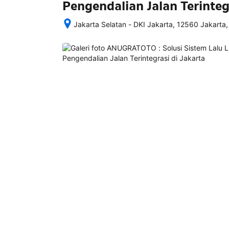
Pengendalian Jalan Terinteg
Jakarta Selatan - DKI Jakarta, 12560 Jakarta,
Setelah 
memesan, 
semua 
rincian 
akomodasi 
termasuk 
nomor 
telepon 
dan 
alamat 
akan 
disertakan 
dalam 
konfirmasi 
pemesanan 
dan 
akun 
Anda.