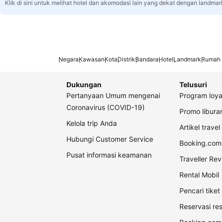
Klik di sini untuk melihat hotel dan akomodasi lain yang dekat dengan landmar
Negara
Kawasan
Kota
Distrik
Bandara
Hotel
Landmark
Rumah 
Dukungan
Telusuri
Pertanyaan Umum mengenai
Program loya
Coronavirus (COVID-19)
Promo libur
Kelola trip Anda
Artikel travel
Hubungi Customer Service
Booking.com 
Pusat informasi keamanan
Traveller Re
Rental Mobil
Pencari tike
Reservasi re