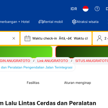
IDR
D
nerbangan + Hotel
Rental mobil
Atraksi wisata
Waktu check-in
Ã¢â‚¬â€
Waktu check-out
2 
GIN ANUGRATOTO
/
Link ANUGRATOTO
/
SITUS ANUGRATOT
dan Peralatan Pengendalian Jalan Terintegrasi
Fasilitas
Aturan menginap
 Lalu Lintas Cerdas dan Peralatan