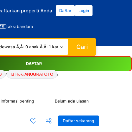
aftarkan properti Anda
Daftar
Login
Taksi bandara
Cari
dewasa Ã‚Â· 0 anak Ã‚Â· 1 kamar
DAFTAR
O
/
Id Hoki ANUGRATOTO
/
Informasi penting
Belum ada ulasan
Daftar sekarang