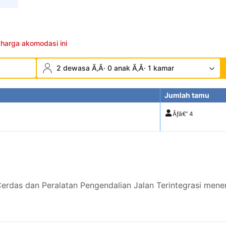
 harga akomodasi ini
2 dewasa Ã‚Â· 0 anak Ã‚Â· 1 kamar
Jumlah tamu
Ãƒâ€”
4
erdas dan Peralatan Pengendalian Jalan Terintegrasi mene