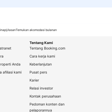
inap
Ulasan
Temukan akomodasi bulanan
Tentang Kami
stranet
Tentang Booking.com
ra
Cara kerja kami
roperti Anda
Keberlanjutan
a afiliasi kami
Pusat pers
Karier
Relasi investor
Kontak perusahaan
Pedoman konten dan
pelaporannya