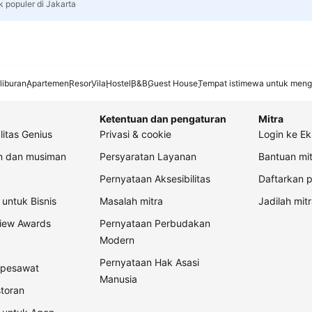
k populer di Jakarta
liburan
Apartemen
Resor
Vila
Hostel
B&B
Guest House
Tempat istimewa untuk meng
Ketentuan dan pengaturan
Mitra
litas Genius
Privasi & cookie
Login ke Ek
an dan musiman
Persyaratan Layanan
Bantuan mit
Pernyataan Aksesibilitas
Daftarkan p
untuk Bisnis
Masalah mitra
Jadilah mitr
view Awards
Pernyataan Perbudakan
Modern
Pernyataan Hak Asasi
t pesawat
Manusia
storan