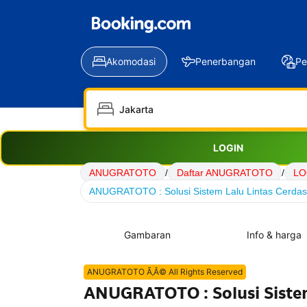
Akomodasi
Penerbangan
Pe
LOGIN
ANUGRATOTO
/
Daftar ANUGRATOTO
/
LO
ANUGRATOTO : Solusi Sistem Lalu Lintas Cerdas 
Gambaran
Info & harga
ANUGRATOTO Ã‚Â© All Rights Reserved
ANUGRATOTO : Solusi Sistem