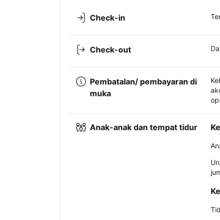
Te
Check-in
Da
Check-out
Ke
Pembatalan/ pembayaran di
ak
muka
op
Anak-anak dan tempat tidur
Ke
An
Un
ju
Ke
Ti