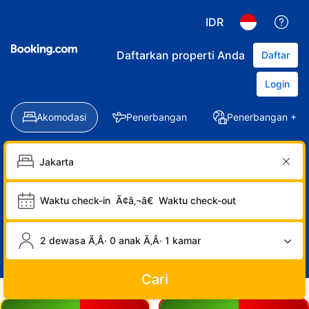
IDR
Daftarkan properti Anda
Daftar
Login
Akomodasi
Penerbangan
Penerbangan + Ho
Waktu check-in
Ã¢â‚¬â€
Waktu check-out
2 dewasa Ã‚Â· 0 anak Ã‚Â· 1 kamar
Cari