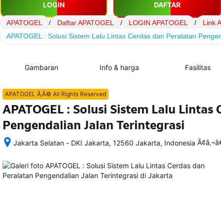
LOGIN
DAFTAR
APATOGEL
/
Daftar APATOGEL
/
LOGIN APATOGEL
/
Link
APATOGEL : Solusi Sistem Lalu Lintas Cerdas dan Peralatan Pengend
Gambaran
Info & harga
Fasilitas
APATOGEL Ã‚Â© All Rights Reserved
APATOGEL : Solusi Sistem Lalu Lintas 
Pengendalian Jalan Terintegrasi
Ã¢â‚¬
Jakarta Selatan - DKI Jakarta, 12560 Jakarta, Indonesia
Setelah 
memesan, 
semua 
rincian 
akomodasi 
termasuk 
nomor 