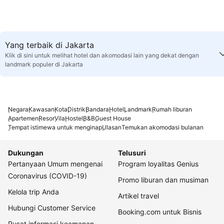
Yang terbaik di Jakarta
Klik di sini untuk melihat hotel dan akomodasi lain yang dekat dengan
landmark populer di Jakarta
Negara
Kawasan
Kota
Distrik
Bandara
Hotel
Landmark
Rumah liburan
Apartemen
Resor
Vila
Hostel
B&B
Guest House
Tempat istimewa untuk menginap
Ulasan
Temukan akomodasi bulanan
Dukungan
Telusuri
Pertanyaan Umum mengenai
Program loyalitas Genius
Coronavirus (COVID-19)
Promo liburan dan musiman
Kelola trip Anda
Artikel travel
Hubungi Customer Service
Booking.com untuk Bisnis
Pusat informasi keamanan