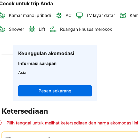
Cocok untuk trip Anda
Kamar mandi pribadi
AC
TV layar datar
Kam
Shower
Lift
Ruangan khusus merokok
Keunggulan akomodasi
Informasi sarapan
Asia
Pesan sekarang
Ketersediaan
Pilih tanggal untuk melihat ketersediaan dan harga akomodasi ini