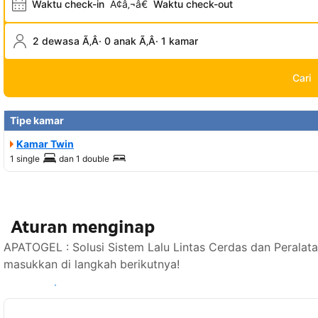
Waktu check-in
Ã¢â‚¬â€
Waktu check-out
2 dewasa Ã‚Â· 0 anak Ã‚Â· 1 kamar
Cari
Tipe kamar
Kamar Twin
1 single
dan
1 double
Aturan menginap
APATOGEL : Solusi Sistem Lalu Lintas Cerdas dan Peralat
masukkan di langkah berikutnya!
Lihat ketersediaan