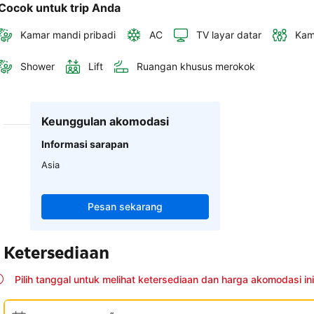
Cocok untuk trip Anda
Kamar mandi pribadi
AC
TV layar datar
Kam
Shower
Lift
Ruangan khusus merokok
Keunggulan akomodasi
Informasi sarapan
Asia
Pesan sekarang
Ketersediaan
Pilih tanggal untuk melihat ketersediaan dan harga akomodasi ini