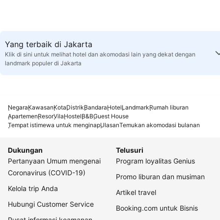
Yang terbaik di Jakarta
Klik di sini untuk melihat hotel dan akomodasi lain yang dekat dengan
landmark populer di Jakarta
Negara
Kawasan
Kota
Distrik
Bandara
Hotel
Landmark
Rumah liburan
Apartemen
Resor
Vila
Hostel
B&B
Guest House
Tempat istimewa untuk menginap
Ulasan
Temukan akomodasi bulanan
Dukungan
Telusuri
Pertanyaan Umum mengenai
Program loyalitas Genius
Coronavirus (COVID-19)
Promo liburan dan musiman
Kelola trip Anda
Artikel travel
Hubungi Customer Service
Booking.com untuk Bisnis
Pusat informasi keamanan