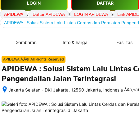
LOGIN
DAFTAR
APIDEWA
/
Daftar APIDEWA
/
LOGIN APIDEWA
/
Link APID
APIDEWA : Solusi Sistem Lalu Lintas Cerdas dan Peralatan Pengenda
Gambaran
Info & harga
Fasilitas
APIDEWA Ã‚Â© All Rights Reserved
APIDEWA : Solusi Sistem Lalu Lintas 
Pengendalian Jalan Terintegrasi
Ã¢â‚¬
Jakarta Selatan - DKI Jakarta, 12560 Jakarta, Indonesia
Setelah 
memesan, 
semua 
rincian 
akomodasi 
termasuk 
nomor 