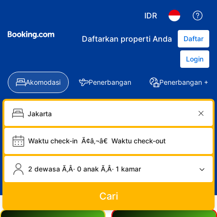
IDR
Daftarkan properti Anda
Daftar
Login
Akomodasi
Penerbangan
Penerbangan + Ho
Waktu check-in
Ã¢â‚¬â€
Waktu check-out
2 dewasa Ã‚Â· 0 anak Ã‚Â· 1 kamar
Cari