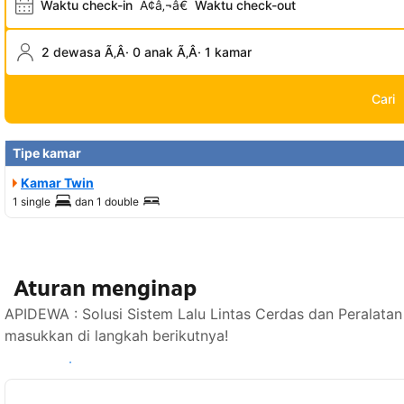
Waktu check-in
Ã¢â‚¬â€
Waktu check-out
2 dewasa Ã‚Â· 0 anak Ã‚Â· 1 kamar
Cari
Tipe kamar
Kamar Twin
1 single
dan
1 double
Aturan menginap
APIDEWA : Solusi Sistem Lalu Lintas Cerdas dan Peralatan
masukkan di langkah berikutnya!
Lihat ketersediaan