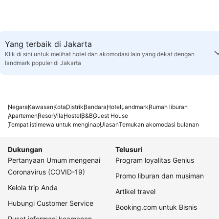
Yang terbaik di Jakarta
Klik di sini untuk melihat hotel dan akomodasi lain yang dekat dengan
landmark populer di Jakarta
Negara
Kawasan
Kota
Distrik
Bandara
Hotel
Landmark
Rumah liburan
Apartemen
Resor
Vila
Hostel
B&B
Guest House
Tempat istimewa untuk menginap
Ulasan
Temukan akomodasi bulanan
Dukungan
Telusuri
Pertanyaan Umum mengenai
Program loyalitas Genius
Coronavirus (COVID-19)
Promo liburan dan musiman
Kelola trip Anda
Artikel travel
Hubungi Customer Service
Booking.com untuk Bisnis
Pusat informasi keamanan