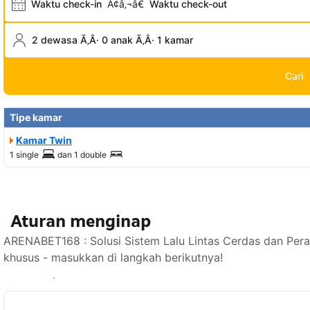
Waktu check-in
Ã¢â‚¬â€
Waktu check-out
2 dewasa Ã‚Â· 0 anak Ã‚Â· 1 kamar
Cari
Tipe kamar
Kamar Twin
1 single
dan
1 double
Aturan menginap
ARENABET168 : Solusi Sistem Lalu Lintas Cerdas dan Pera
khusus - masukkan di langkah berikutnya!
Lihat ketersediaan