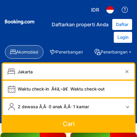
IDR
Daftarkan properti Anda
Daftar
Login
Akomodasi
Penerbangan
Penerbangan + Ho
Waktu check-in
Ã¢â‚¬â€
Waktu check-out
2 dewasa Ã‚Â· 0 anak Ã‚Â· 1 kamar
Cari