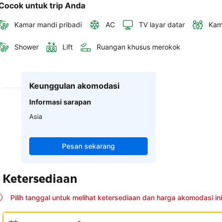
Cocok untuk trip Anda
Kamar mandi pribadi
AC
TV layar datar
Kam
Shower
Lift
Ruangan khusus merokok
Keunggulan akomodasi
Informasi sarapan
Asia
Pesan sekarang
Ketersediaan
Pilih tanggal untuk melihat ketersediaan dan harga akomodasi ini