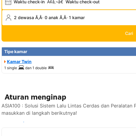
Waktu check-in
Ã¢â‚¬â€
Waktu check-out
2 dewasa Ã‚Â· 0 anak Ã‚Â· 1 kamar
Cari
Tipe kamar
Kamar Twin
1 single
dan
1 double
Aturan menginap
ASIA100 : Solusi Sistem Lalu Lintas Cerdas dan Peralatan
masukkan di langkah berikutnya!
Lihat ketersediaan