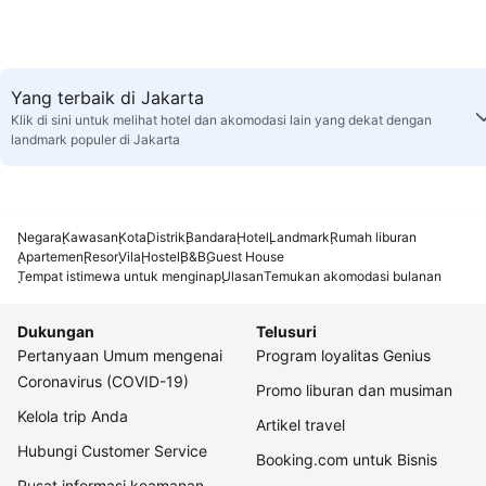
Yang terbaik di Jakarta
Klik di sini untuk melihat hotel dan akomodasi lain yang dekat dengan
landmark populer di Jakarta
Negara
Kawasan
Kota
Distrik
Bandara
Hotel
Landmark
Rumah liburan
Apartemen
Resor
Vila
Hostel
B&B
Guest House
Tempat istimewa untuk menginap
Ulasan
Temukan akomodasi bulanan
Dukungan
Telusuri
Pertanyaan Umum mengenai
Program loyalitas Genius
Coronavirus (COVID-19)
Promo liburan dan musiman
Kelola trip Anda
Artikel travel
Hubungi Customer Service
Booking.com untuk Bisnis
Pusat informasi keamanan