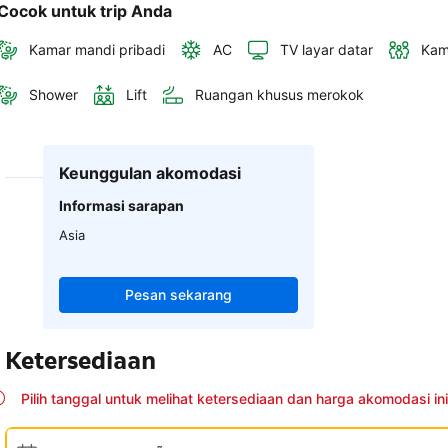
Cocok untuk trip Anda
Kamar mandi pribadi
AC
TV layar datar
Kam
Shower
Lift
Ruangan khusus merokok
Keunggulan akomodasi
Informasi sarapan
Asia
Pesan sekarang
Ketersediaan
Pilih tanggal untuk melihat ketersediaan dan harga akomodasi ini