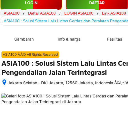
LOGIN
DAFTAR
ASIA100
/
Daftar ASIA100
/
LOGIN ASIA100
/
Link ASIA100
ASIA100 : Solusi Sistem Lalu Lintas Cerdas dan Peralatan Pengendal
Gambaran
Info & harga
Fasilitas
ASIA100 Ã‚Â© All Rights Reserved
ASIA100 : Solusi Sistem Lalu Lintas C
Pengendalian Jalan Terintegrasi
Ã¢â‚¬
Jakarta Selatan - DKI Jakarta, 12560 Jakarta, Indonesia
Setelah 
memesan, 
semua 
rincian 
akomodasi 
termasuk 
nomor 