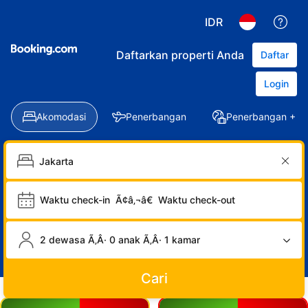
IDR
Daftarkan properti Anda
Daftar
Login
Akomodasi
Penerbangan
Penerbangan + Ho
Waktu check-in
Ã¢â‚¬â€
Waktu check-out
2 dewasa Ã‚Â· 0 anak Ã‚Â· 1 kamar
Cari