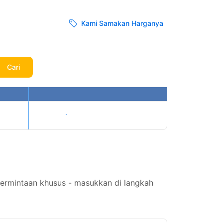
Kami Samakan Harganya
Cari
Tampilkan harga
permintaan khusus - masukkan di langkah