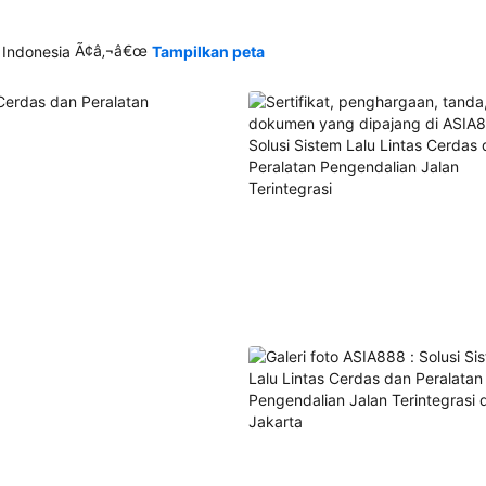
Ã¢â‚¬â€œ
 Indonesia
Tampilkan peta