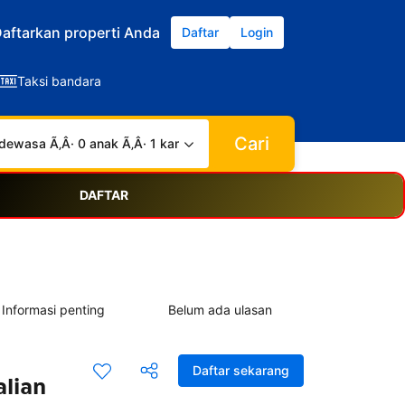
aftarkan properti Anda
Daftar
Login
Taksi bandara
Cari
dewasa Ã‚Â· 0 anak Ã‚Â· 1 kamar
DAFTAR
Informasi penting
Belum ada ulasan
Daftar sekarang
alian