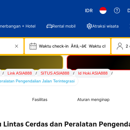
IDR
D
nerbangan + Hotel
Rental mobil
Atraksi wisata
Waktu check-in
Ã¢â‚¬â€
Waktu check-out
2 
/
Link ASIA888
/
SITUS ASIA888
/
Id Hoki ASIA888
/
eralatan Pengendalian Jalan Terintegrasi
Fasilitas
Aturan menginap
u Lintas Cerdas dan Peralatan Pengend