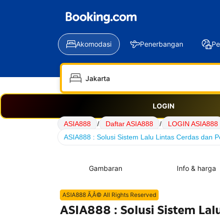
Akomodasi
Penerbangan
Pe
LOGIN
ASIA888
/
Daftar ASIA888
/
LOGIN ASIA888
ASIA888 : Solusi Sistem Lalu Lintas Cerdas dan P
Gambaran
Info & harga
ASIA888 Ã‚Â© All Rights Reserved
ASIA888 : Solusi Sistem Lal