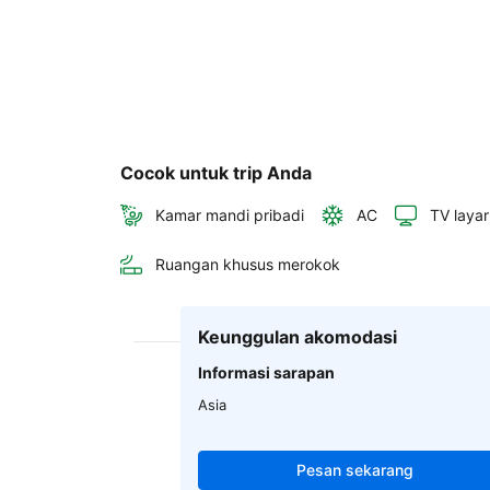
Cocok untuk trip Anda
Kamar mandi pribadi
AC
TV layar
Ruangan khusus merokok
Keunggulan akomodasi
Informasi sarapan
Asia
Pesan sekarang