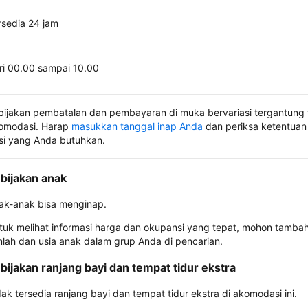
rsedia 24 jam
ri 00.00 sampai 10.00
bijakan pembatalan dan pembayaran di muka bervariasi tergantung 
omodasi. Harap
masukkan tanggal inap Anda
dan periksa ketentuan 
si yang Anda butuhkan.
bijakan anak
ak-anak bisa menginap.
tuk melihat informasi harga dan okupansi yang tepat, mohon tamba
mlah dan usia anak dalam grup Anda di pencarian.
bijakan ranjang bayi dan tempat tidur ekstra
dak tersedia ranjang bayi dan tempat tidur ekstra di akomodasi ini.