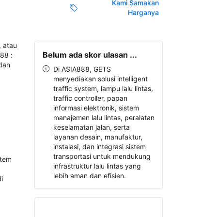
Kami Samakan
Harganya
Belum ada skor ulasan ...
Di ASIA888, GETS
menyediakan solusi intelligent
traffic system, lampu lalu lintas,
traffic controller, papan
informasi elektronik, sistem
manajemen lalu lintas, peralatan
keselamatan jalan, serta
layanan desain, manufaktur,
instalasi, dan integrasi sistem
transportasi untuk mendukung
infrastruktur lalu lintas yang
lebih aman dan efisien.