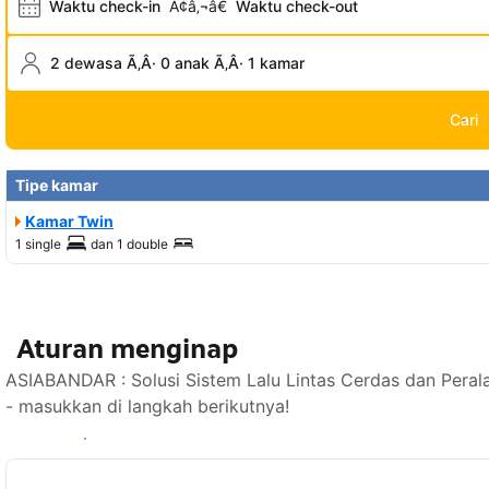
Waktu check-in
Ã¢â‚¬â€
Waktu check-out
2 dewasa Ã‚Â· 0 anak Ã‚Â· 1 kamar
Cari
Tipe kamar
Kamar Twin
1 single
dan
1 double
Aturan menginap
ASIABANDAR : Solusi Sistem Lalu Lintas Cerdas dan Peral
- masukkan di langkah berikutnya!
Lihat ketersediaan