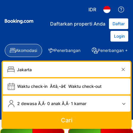
IDR
Daftarkan properti Anda
Daftar
Login
Akomodasi
Penerbangan
Penerbangan + Ho
Waktu check-in
Ã¢â‚¬â€
Waktu check-out
2 dewasa Ã‚Â· 0 anak Ã‚Â· 1 kamar
Cari