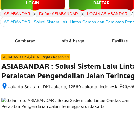
LOGIN
DAFTAR
ASIABANDAR
/
Daftar ASIABANDAR
/
LOGIN ASIABANDAR
/
ASIABANDAR : Solusi Sistem Lalu Lintas Cerdas dan Peralatan Penge
Gambaran
Info & harga
Fasilitas
ASIABANDAR Ã‚Â© All Rights Reserved
ASIABANDAR : Solusi Sistem Lalu Lint
Peralatan Pengendalian Jalan Terinteg
Ã¢â‚¬
Jakarta Selatan - DKI Jakarta, 12560 Jakarta, Indonesia
Setelah 
memesan, 
semua 
rincian 
akomodasi 
termasuk 
nomor 