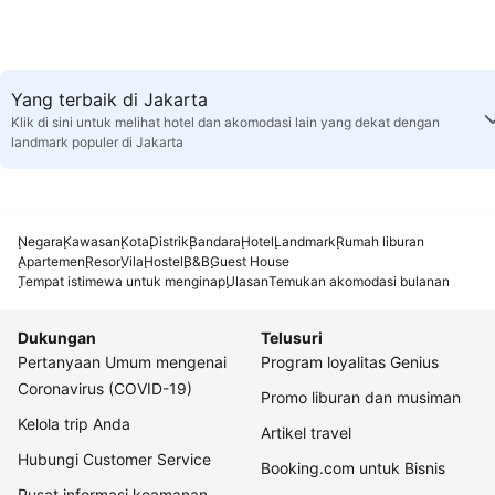
Yang terbaik di Jakarta
Klik di sini untuk melihat hotel dan akomodasi lain yang dekat dengan
landmark populer di Jakarta
Negara
Kawasan
Kota
Distrik
Bandara
Hotel
Landmark
Rumah liburan
Apartemen
Resor
Vila
Hostel
B&B
Guest House
Tempat istimewa untuk menginap
Ulasan
Temukan akomodasi bulanan
Dukungan
Telusuri
Pertanyaan Umum mengenai
Program loyalitas Genius
Coronavirus (COVID-19)
Promo liburan dan musiman
Kelola trip Anda
Artikel travel
Hubungi Customer Service
Booking.com untuk Bisnis
Pusat informasi keamanan