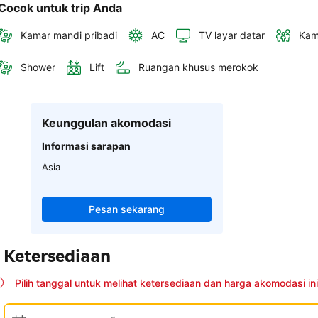
Cocok untuk trip Anda
Kamar mandi pribadi
AC
TV layar datar
Kam
Shower
Lift
Ruangan khusus merokok
Keunggulan akomodasi
Informasi sarapan
Asia
Pesan sekarang
Ketersediaan
Pilih tanggal untuk melihat ketersediaan dan harga akomodasi ini