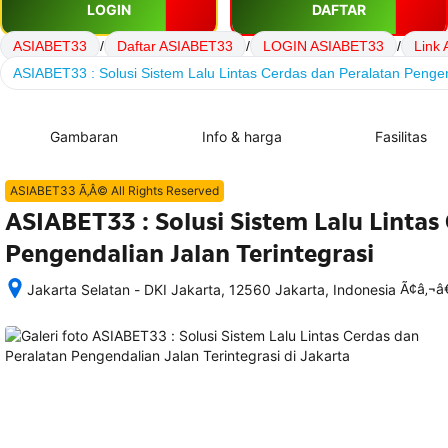
LOGIN
DAFTAR
ASIABET33
/
Daftar ASIABET33
/
LOGIN ASIABET33
/
Link
ASIABET33 : Solusi Sistem Lalu Lintas Cerdas dan Peralatan Pengen
Gambaran
Info & harga
Fasilitas
ASIABET33 Ã‚Â© All Rights Reserved
ASIABET33 : Solusi Sistem Lalu Lintas
Pengendalian Jalan Terintegrasi
Ã¢â‚¬
Jakarta Selatan - DKI Jakarta, 12560 Jakarta, Indonesia
Setelah 
memesan, 
semua 
rincian 
akomodasi 
termasuk 
nomor 