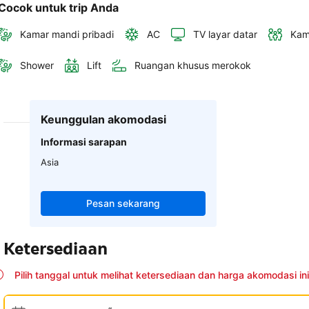
Cocok untuk trip Anda
Kamar mandi pribadi
AC
TV layar datar
Kam
Shower
Lift
Ruangan khusus merokok
Keunggulan akomodasi
Informasi sarapan
Asia
Pesan sekarang
Ketersediaan
Pilih tanggal untuk melihat ketersediaan dan harga akomodasi ini