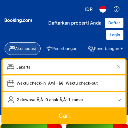
IDR
Daftarkan properti Anda
Daftar
Login
Akomodasi
Penerbangan
Penerbangan + Ho
Waktu check-in
Ã¢â‚¬â€
Waktu check-out
2 dewasa Ã‚Â· 0 anak Ã‚Â· 1 kamar
Cari