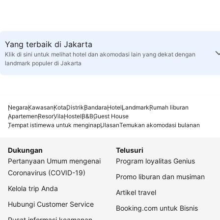
Yang terbaik di Jakarta
Klik di sini untuk melihat hotel dan akomodasi lain yang dekat dengan
landmark populer di Jakarta
Negara
Kawasan
Kota
Distrik
Bandara
Hotel
Landmark
Rumah liburan
Apartemen
Resor
Vila
Hostel
B&B
Guest House
Tempat istimewa untuk menginap
Ulasan
Temukan akomodasi bulanan
Dukungan
Telusuri
Pertanyaan Umum mengenai
Program loyalitas Genius
Coronavirus (COVID-19)
Promo liburan dan musiman
Kelola trip Anda
Artikel travel
Hubungi Customer Service
Booking.com untuk Bisnis
Pusat informasi keamanan