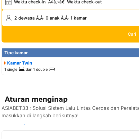
Waktu check-in
Ã¢â‚¬â€
Waktu check-out
2 dewasa Ã‚Â· 0 anak Ã‚Â· 1 kamar
Cari
Tipe kamar
Kamar Twin
1 single
dan
1 double
Aturan menginap
ASIABET33 : Solusi Sistem Lalu Lintas Cerdas dan Peralat
masukkan di langkah berikutnya!
Lihat ketersediaan