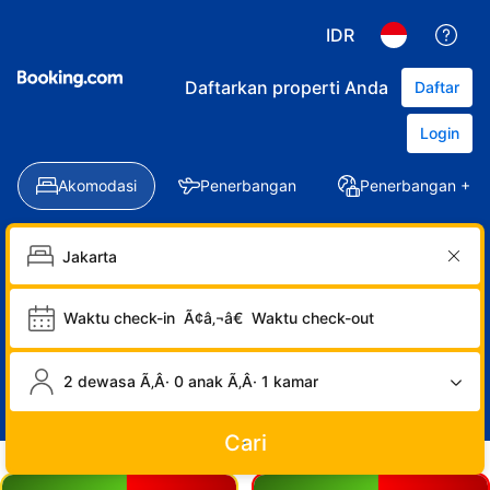
IDR
Daftarkan properti Anda
Daftar
Login
Akomodasi
Penerbangan
Penerbangan + Ho
Waktu check-in
Ã¢â‚¬â€
Waktu check-out
2 dewasa Ã‚Â· 0 anak Ã‚Â· 1 kamar
Cari