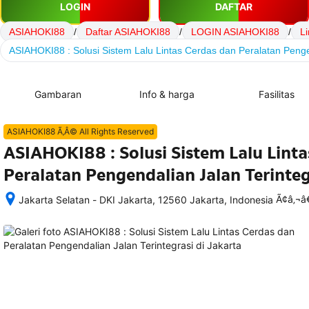
LOGIN
DAFTAR
ASIAHOKI88
/
Daftar ASIAHOKI88
/
LOGIN ASIAHOKI88
/
L
ASIAHOKI88 : Solusi Sistem Lalu Lintas Cerdas dan Peralatan Penge
Gambaran
Info & harga
Fasilitas
ASIAHOKI88 Ã‚Â© All Rights Reserved
ASIAHOKI88 : Solusi Sistem Lalu Linta
Peralatan Pengendalian Jalan Terinteg
Ã¢â‚¬
Jakarta Selatan - DKI Jakarta, 12560 Jakarta, Indonesia
Setelah 
memesan, 
semua 
rincian 
akomodasi 
termasuk 
nomor 