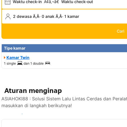
Waktu check-in
Ã¢â‚¬â€
Waktu check-out
2 dewasa Ã‚Â· 0 anak Ã‚Â· 1 kamar
Cari
Tipe kamar
Kamar Twin
1 single
dan
1 double
Aturan menginap
ASIAHOKI88 : Solusi Sistem Lalu Lintas Cerdas dan Perala
masukkan di langkah berikutnya!
Lihat ketersediaan