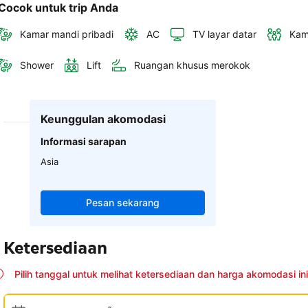
Cocok untuk trip Anda
Kamar mandi pribadi
AC
TV layar datar
Kam
Shower
Lift
Ruangan khusus merokok
Keunggulan akomodasi
Informasi sarapan
Asia
Pesan sekarang
Ketersediaan
Pilih tanggal untuk melihat ketersediaan dan harga akomodasi ini