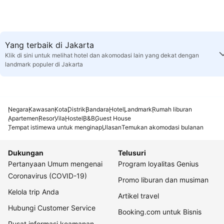
Yang terbaik di Jakarta
Klik di sini untuk melihat hotel dan akomodasi lain yang dekat dengan
landmark populer di Jakarta
Negara
Kawasan
Kota
Distrik
Bandara
Hotel
Landmark
Rumah liburan
Apartemen
Resor
Vila
Hostel
B&B
Guest House
Tempat istimewa untuk menginap
Ulasan
Temukan akomodasi bulanan
Dukungan
Telusuri
Pertanyaan Umum mengenai
Program loyalitas Genius
Coronavirus (COVID-19)
Promo liburan dan musiman
Kelola trip Anda
Artikel travel
Hubungi Customer Service
Booking.com untuk Bisnis
Pusat informasi keamanan