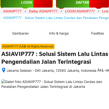
LOGIN
DAFTAR
ASIAVIP777
/
Daftar ASIAVIP777
/
LOGIN ASIAVIP777
/
Link
ASIAVIP777 : Solusi Sistem Lalu Lintas Cerdas dan Peralatan Pengen
Gambaran
Info & harga
Fasilitas
ASIAVIP777 Ã‚Â© All Rights Reserved
ASIAVIP777 : Solusi Sistem Lalu Linta
Pengendalian Jalan Terintegrasi
Ã¢â‚¬
Jakarta Selatan - DKI Jakarta, 12560 Jakarta, Indonesia
Setelah 
memesan, 
semua 
rincian 
akomodasi 
termasuk 
nomor 