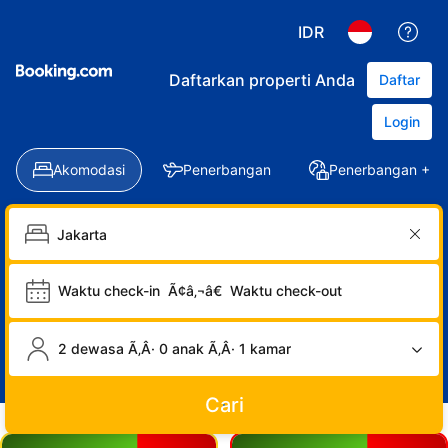
IDR
Daftarkan properti Anda
Daftar
Login
Akomodasi
Penerbangan
Penerbangan + Ho
Waktu check-in
Ã¢â‚¬â€
Waktu check-out
2 dewasa Ã‚Â· 0 anak Ã‚Â· 1 kamar
Cari