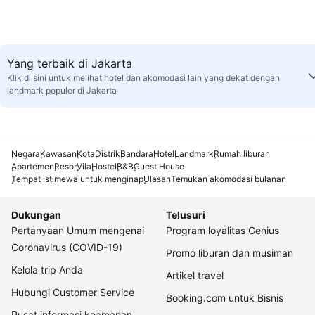
Yang terbaik di Jakarta
Klik di sini untuk melihat hotel dan akomodasi lain yang dekat dengan
landmark populer di Jakarta
Negara
Kawasan
Kota
Distrik
Bandara
Hotel
Landmark
Rumah liburan
Apartemen
Resor
Vila
Hostel
B&B
Guest House
Tempat istimewa untuk menginap
Ulasan
Temukan akomodasi bulanan
Dukungan
Telusuri
Pertanyaan Umum mengenai
Program loyalitas Genius
Coronavirus (COVID-19)
Promo liburan dan musiman
Kelola trip Anda
Artikel travel
Hubungi Customer Service
Booking.com untuk Bisnis
Pusat informasi keamanan