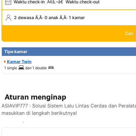
Waktu check-in
Ã¢â‚¬â€
Waktu check-out
2 dewasa Ã‚Â· 0 anak Ã‚Â· 1 kamar
Cari
Tipe kamar
Kamar Twin
1 single
dan
1 double
Aturan menginap
ASIAVIP777 : Solusi Sistem Lalu Lintas Cerdas dan Perala
masukkan di langkah berikutnya!
Lihat ketersediaan