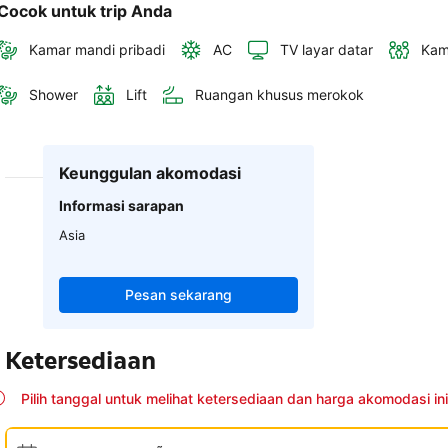
Cocok untuk trip Anda
Kamar mandi pribadi
AC
TV layar datar
Kam
Shower
Lift
Ruangan khusus merokok
Keunggulan akomodasi
Informasi sarapan
Asia
Pesan sekarang
Ketersediaan
Pilih tanggal untuk melihat ketersediaan dan harga akomodasi ini