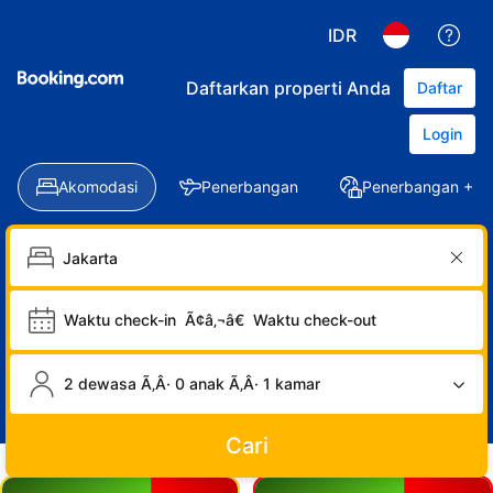
IDR
Daftarkan properti Anda
Daftar
Login
Akomodasi
Penerbangan
Penerbangan + Ho
Waktu check-in
Ã¢â‚¬â€
Waktu check-out
2 dewasa Ã‚Â· 0 anak Ã‚Â· 1 kamar
Cari