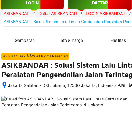
LOGIN
DAFTAR
ASIKBANDAR
/
Daftar ASIKBANDAR
/
LOGIN ASIKBANDAR
/
ASIKBANDAR : Solusi Sistem Lalu Lintas Cerdas dan Peralatan Penge
Gambaran
Info & harga
Fasilitas
ASIKBANDAR Ã‚Â© All Rights Reserved
ASIKBANDAR : Solusi Sistem Lalu Lint
Peralatan Pengendalian Jalan Terinteg
Ã¢â‚¬
Jakarta Selatan - DKI Jakarta, 12560 Jakarta, Indonesia
Setelah 
memesan, 
semua 
rincian 
akomodasi 
termasuk 
nomor 