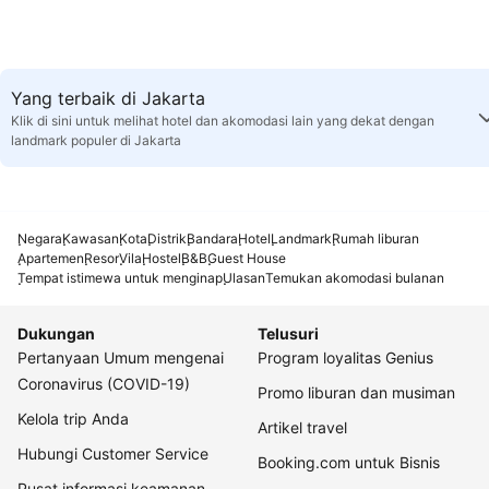
Yang terbaik di Jakarta
Klik di sini untuk melihat hotel dan akomodasi lain yang dekat dengan
landmark populer di Jakarta
Negara
Kawasan
Kota
Distrik
Bandara
Hotel
Landmark
Rumah liburan
Apartemen
Resor
Vila
Hostel
B&B
Guest House
Tempat istimewa untuk menginap
Ulasan
Temukan akomodasi bulanan
Dukungan
Telusuri
Pertanyaan Umum mengenai
Program loyalitas Genius
Coronavirus (COVID-19)
Promo liburan dan musiman
Kelola trip Anda
Artikel travel
Hubungi Customer Service
Booking.com untuk Bisnis
Pusat informasi keamanan