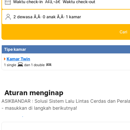
Waktu check-in
Ã¢â‚¬â€
Waktu check-out
2 dewasa Ã‚Â· 0 anak Ã‚Â· 1 kamar
Cari
Tipe kamar
Kamar Twin
1 single
dan
1 double
Aturan menginap
ASIKBANDAR : Solusi Sistem Lalu Lintas Cerdas dan Peral
- masukkan di langkah berikutnya!
Lihat ketersediaan