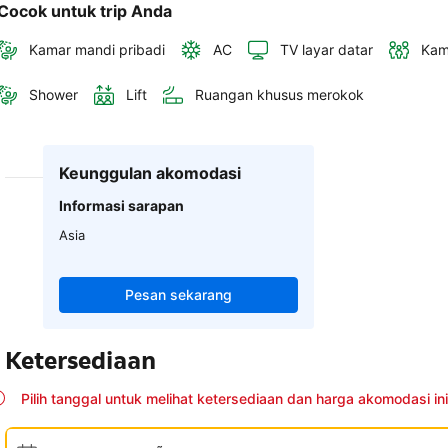
Cocok untuk trip Anda
Kamar mandi pribadi
AC
TV layar datar
Kam
Shower
Lift
Ruangan khusus merokok
Keunggulan akomodasi
Informasi sarapan
Asia
Pesan sekarang
Ketersediaan
Pilih tanggal untuk melihat ketersediaan dan harga akomodasi ini