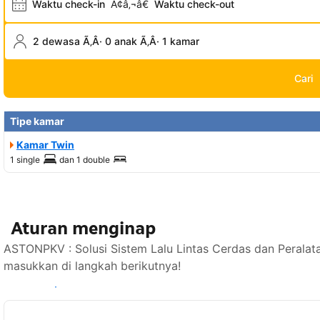
Waktu check-in
Ã¢â‚¬â€
Waktu check-out
2 dewasa Ã‚Â· 0 anak Ã‚Â· 1 kamar
Cari
Tipe kamar
Kamar Twin
1 single
dan
1 double
Aturan menginap
ASTONPKV : Solusi Sistem Lalu Lintas Cerdas dan Peralat
masukkan di langkah berikutnya!
Lihat ketersediaan