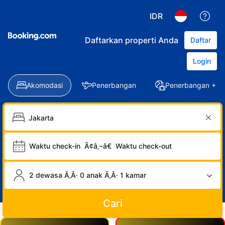
IDR
Daftarkan properti Anda
Daftar
Login
Akomodasi
Penerbangan
Penerbangan + Ho
Waktu check-in
Ã¢â‚¬â€
Waktu check-out
2 dewasa Ã‚Â· 0 anak Ã‚Â· 1 kamar
Cari