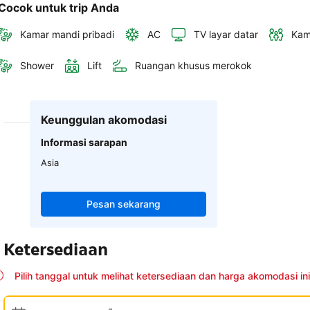
Cocok untuk trip Anda
Kamar mandi pribadi
AC
TV layar datar
Kam
Shower
Lift
Ruangan khusus merokok
Keunggulan akomodasi
Informasi sarapan
Asia
Pesan sekarang
Ketersediaan
Pilih tanggal untuk melihat ketersediaan dan harga akomodasi ini