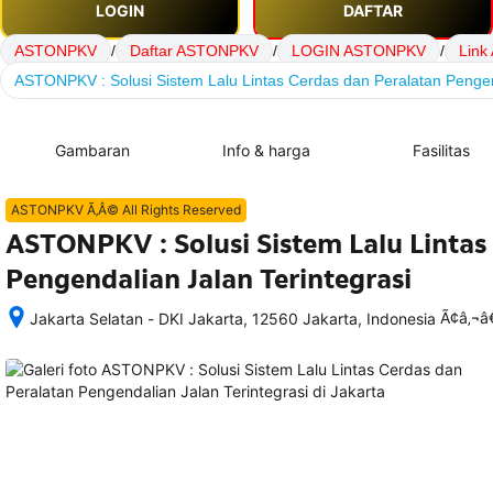
LOGIN
DAFTAR
ASTONPKV
/
Daftar ASTONPKV
/
LOGIN ASTONPKV
/
Lin
ASTONPKV : Solusi Sistem Lalu Lintas Cerdas dan Peralatan Pengend
Gambaran
Info & harga
Fasilitas
ASTONPKV Ã‚Â© All Rights Reserved
ASTONPKV : Solusi Sistem Lalu Lintas
Pengendalian Jalan Terintegrasi
Ã¢â‚¬
Jakarta Selatan - DKI Jakarta, 12560 Jakarta, Indonesia
Setelah 
memesan, 
semua 
rincian 
akomodasi 
termasuk 
nomor 