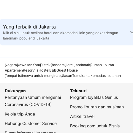
Yang terbaik di Jakarta
Klik di sini untuk melihat hotel dan akomodasi lain yang dekat dengan
landmark populer di Jakarta
Negara
Kawasan
Kota
Distrik
Bandara
Hotel
Landmark
Rumah liburan
Apartemen
Resor
Vila
Hostel
B&B
Guest House
Tempat istimewa untuk menginap
Ulasan
Temukan akomodasi bulanan
Dukungan
Telusuri
Pertanyaan Umum mengenai
Program loyalitas Genius
Coronavirus (COVID-19)
Promo liburan dan musiman
Kelola trip Anda
Artikel travel
Hubungi Customer Service
Booking.com untuk Bisnis
Pusat informasi keamanan