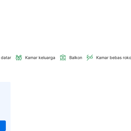
 datar
Kamar keluarga
Balkon
Kamar bebas rok