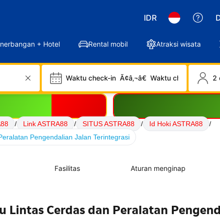
IDR
D
nerbangan + Hotel
Rental mobil
Atraksi wisata
Waktu check-in
Ã¢â‚¬â€
Waktu check-out
2 
A88
/
Link ASTRA88
/
SITUS ASTRA88
/
Id Hoki ASTRA88
/
eralatan Pengendalian Jalan Terintegrasi
Fasilitas
Aturan menginap
u Lintas Cerdas dan Peralatan Pengend