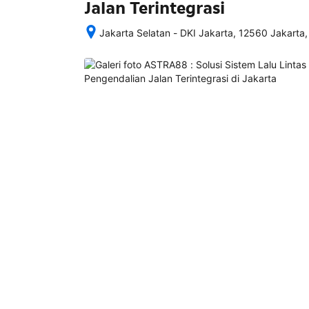
Jalan Terintegrasi
Jakarta Selatan - DKI Jakarta, 12560 Jakarta,
Setelah 
memesan, 
semua 
rincian 
akomodasi 
termasuk 
nomor 
telepon 
dan 
alamat 
akan 
disertakan 
dalam 
konfirmasi 
pemesanan 
dan 
akun 
Anda.