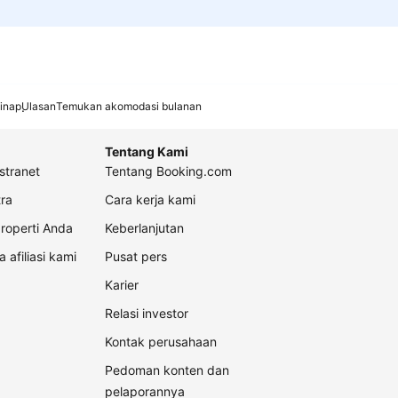
inap
Ulasan
Temukan akomodasi bulanan
Tentang Kami
stranet
Tentang Booking.com
ra
Cara kerja kami
roperti Anda
Keberlanjutan
a afiliasi kami
Pusat pers
Karier
Relasi investor
Kontak perusahaan
Pedoman konten dan
pelaporannya