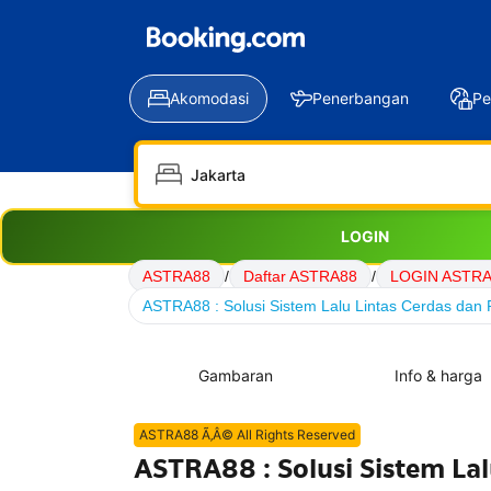
Akomodasi
Penerbangan
Pe
LOGIN
ASTRA88
/
Daftar ASTRA88
/
LOGIN ASTR
ASTRA88 : Solusi Sistem Lalu Lintas Cerdas dan P
Gambaran
Info & harga
ASTRA88 Ã‚Â© All Rights Reserved
ASTRA88 : Solusi Sistem Lal