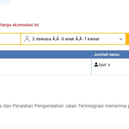
 harga akomodasi ini
2 dewasa Ã‚Â· 0 anak Ã‚Â· 1 kamar
Jumlah tamu
Ãƒâ€”
4
s dan Peralatan Pengendalian Jalan Terintegrasi menerima