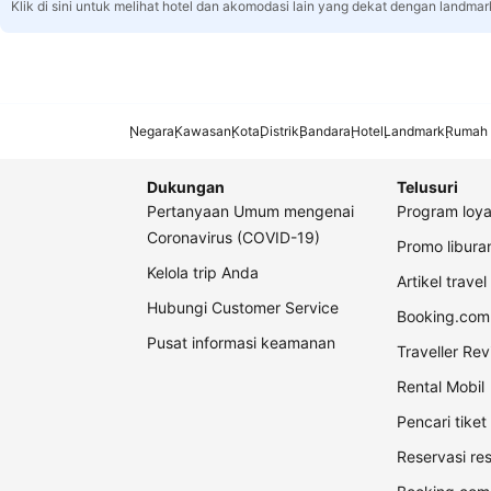
Klik di sini untuk melihat hotel dan akomodasi lain yang dekat dengan landmar
Negara
Kawasan
Kota
Distrik
Bandara
Hotel
Landmark
Rumah 
Dukungan
Telusuri
Pertanyaan Umum mengenai
Program loya
Coronavirus (COVID-19)
Promo libur
Kelola trip Anda
Artikel travel
Hubungi Customer Service
Booking.com 
Pusat informasi keamanan
Traveller Re
Rental Mobil
Pencari tike
Reservasi re