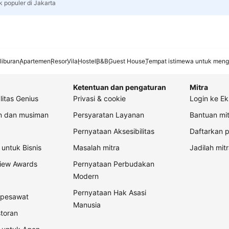
k populer di Jakarta
liburan
Apartemen
Resor
Vila
Hostel
B&B
Guest House
Tempat istimewa untuk meng
Ketentuan dan pengaturan
Mitra
litas Genius
Privasi & cookie
Login ke Ek
an dan musiman
Persyaratan Layanan
Bantuan mit
Pernyataan Aksesibilitas
Daftarkan p
untuk Bisnis
Masalah mitra
Jadilah mitr
view Awards
Pernyataan Perbudakan
Modern
Pernyataan Hak Asasi
t pesawat
Manusia
storan