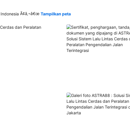
Ã¢â‚¬â€œ
 Indonesia
Tampilkan peta