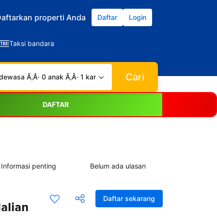
aftarkan properti Anda
Daftar
Login
Taksi bandara
Cari
dewasa Ã‚Â· 0 anak Ã‚Â· 1 kamar
DAFTAR
Informasi penting
Belum ada ulasan
Daftar sekarang
alian