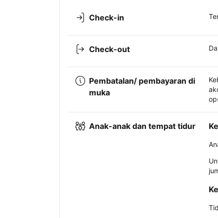
Te
Check-in
Da
Check-out
Ke
Pembatalan/ pembayaran di
ak
muka
op
Anak-anak dan tempat tidur
Ke
An
Un
ju
Ke
Ti