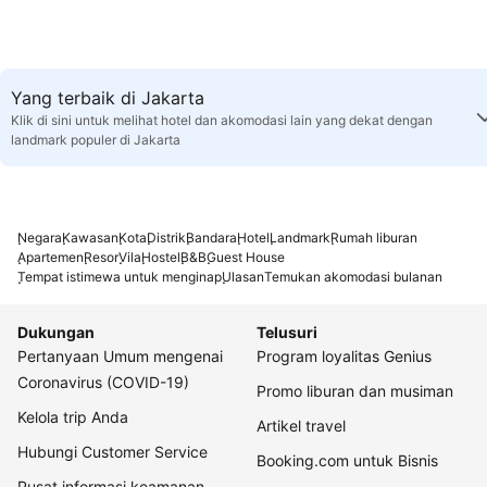
Yang terbaik di Jakarta
Klik di sini untuk melihat hotel dan akomodasi lain yang dekat dengan
landmark populer di Jakarta
Negara
Kawasan
Kota
Distrik
Bandara
Hotel
Landmark
Rumah liburan
Apartemen
Resor
Vila
Hostel
B&B
Guest House
Tempat istimewa untuk menginap
Ulasan
Temukan akomodasi bulanan
Dukungan
Telusuri
Pertanyaan Umum mengenai
Program loyalitas Genius
Coronavirus (COVID-19)
Promo liburan dan musiman
Kelola trip Anda
Artikel travel
Hubungi Customer Service
Booking.com untuk Bisnis
Pusat informasi keamanan