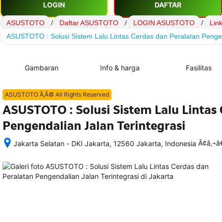
LOGIN
DAFTAR
ASUSTOTO
/
Daftar ASUSTOTO
/
LOGIN ASUSTOTO
/
Lin
ASUSTOTO : Solusi Sistem Lalu Lintas Cerdas dan Peralatan Pengen
Gambaran
Info & harga
Fasilitas
ASUSTOTO Ã‚Â© All Rights Reserved
ASUSTOTO : Solusi Sistem Lalu Lintas
Pengendalian Jalan Terintegrasi
Ã¢â‚¬
Jakarta Selatan - DKI Jakarta, 12560 Jakarta, Indonesia
Setelah 
memesan, 
semua 
rincian 
akomodasi 
termasuk 
nomor 