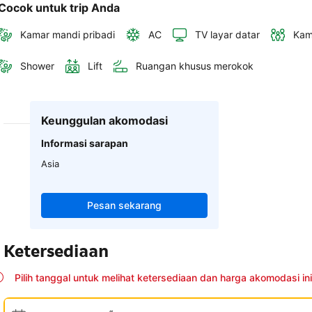
Cocok untuk trip Anda
Kamar mandi pribadi
AC
TV layar datar
Kam
Shower
Lift
Ruangan khusus merokok
Keunggulan akomodasi
Informasi sarapan
Asia
Pesan sekarang
Ketersediaan
Pilih tanggal untuk melihat ketersediaan dan harga akomodasi ini