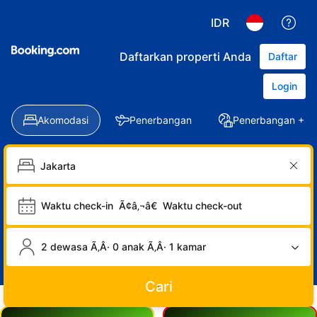
IDR
Daftarkan properti Anda
Daftar
Login
Akomodasi
Penerbangan
Penerbangan + Ho
Waktu check-in
Ã¢â‚¬â€
Waktu check-out
2 dewasa Ã‚Â· 0 anak Ã‚Â· 1 kamar
Cari