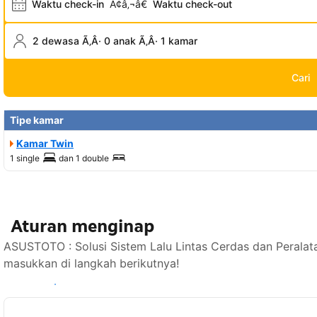
Waktu check-in
Ã¢â‚¬â€
Waktu check-out
2 dewasa Ã‚Â· 0 anak Ã‚Â· 1 kamar
Cari
Tipe kamar
Kamar Twin
1 single
dan
1 double
Aturan menginap
ASUSTOTO : Solusi Sistem Lalu Lintas Cerdas dan Peralat
masukkan di langkah berikutnya!
Lihat ketersediaan