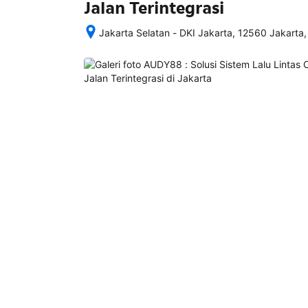
Jalan Terintegrasi
Jakarta Selatan - DKI Jakarta, 12560 Jakarta,
Setelah 
memesan, 
semua 
rincian 
akomodasi 
termasuk 
nomor 
telepon 
dan 
alamat 
akan 
disertakan 
dalam 
konfirmasi 
pemesanan 
dan 
akun 
Anda.