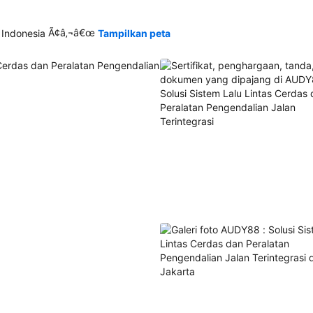
Ã¢â‚¬â€œ
 Indonesia
Tampilkan peta