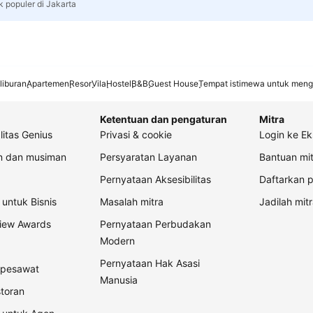
k populer di Jakarta
liburan
Apartemen
Resor
Vila
Hostel
B&B
Guest House
Tempat istimewa untuk meng
Ketentuan dan pengaturan
Mitra
litas Genius
Privasi & cookie
Login ke Ek
an dan musiman
Persyaratan Layanan
Bantuan mit
Pernyataan Aksesibilitas
Daftarkan p
untuk Bisnis
Masalah mitra
Jadilah mitr
view Awards
Pernyataan Perbudakan
Modern
Pernyataan Hak Asasi
t pesawat
Manusia
storan