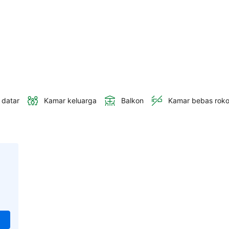
 datar
Kamar keluarga
Balkon
Kamar bebas rok