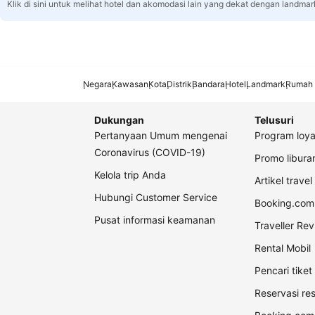
Klik di sini untuk melihat hotel dan akomodasi lain yang dekat dengan landmar
Negara
Kawasan
Kota
Distrik
Bandara
Hotel
Landmark
Rumah 
Dukungan
Telusuri
Pertanyaan Umum mengenai
Program loya
Coronavirus (COVID-19)
Promo libur
Kelola trip Anda
Artikel travel
Hubungi Customer Service
Booking.com 
Pusat informasi keamanan
Traveller Re
Rental Mobil
Pencari tike
Reservasi re