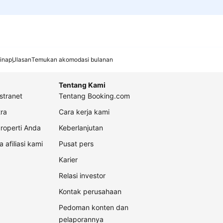
inap
Ulasan
Temukan akomodasi bulanan
Tentang Kami
stranet
Tentang Booking.com
ra
Cara kerja kami
roperti Anda
Keberlanjutan
a afiliasi kami
Pusat pers
Karier
Relasi investor
Kontak perusahaan
Pedoman konten dan
pelaporannya