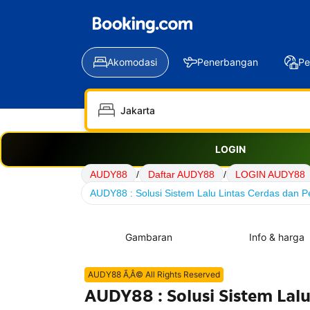
Akomodasi
Penerbangan
Pe
LOGIN
AUDY88
/
Daftar AUDY88
/
LOGIN AUDY88
AUDY88 : Solusi Sistem Lalu Lintas Cerdas dan Pe
Gambaran
Info & harga
AUDY88 Ã‚Â© All Rights Reserved
AUDY88 : Solusi Sistem Lalu