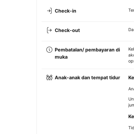
Te
Check-in
Da
Check-out
Ke
Pembatalan/ pembayaran di
ak
muka
op
Anak-anak dan tempat tidur
Ke
An
Un
ju
Ke
Ti