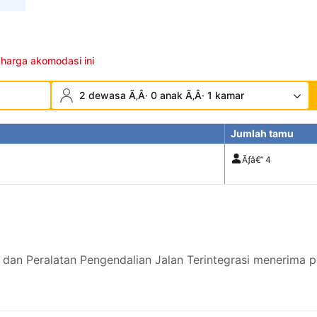
 harga akomodasi ini
2 dewasa Ã‚Â· 0 anak Ã‚Â· 1 kamar
Jumlah tamu
Ãƒâ€”
4
 dan Peralatan Pengendalian Jalan Terintegrasi menerima 