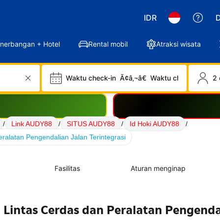
IDR
D
nerbangan + Hotel
Rental mobil
Atraksi wisata
Waktu check-in
Ã¢â‚¬â€
Waktu check-out
2 
/
Link AUDY88
/
SITUS AUDY88
/
Id Hoki AUDY88
/
ralatan Pengendalian Jalan Terintegrasi
Fasilitas
Aturan menginap
 Lintas Cerdas dan Peralatan Pengenda