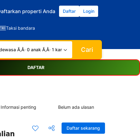
aftarkan properti Anda
Daftar
Login
Taksi bandara
Cari
dewasa Ã‚Â· 0 anak Ã‚Â· 1 kamar
DAFTAR
Informasi penting
Belum ada ulasan
Daftar sekarang
lian