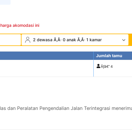
 harga akomodasi ini
2 dewasa Ã‚Â· 0 anak Ã‚Â· 1 kamar
Jumlah tamu
Ãƒâ€”
4
das dan Peralatan Pengendalian Jalan Terintegrasi meneri