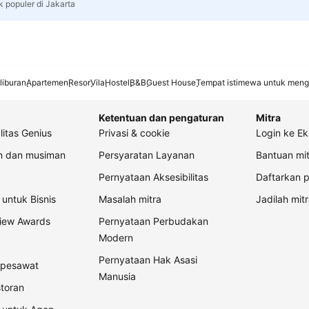
k populer di Jakarta
liburan
Apartemen
Resor
Vila
Hostel
B&B
Guest House
Tempat istimewa untuk meng
Ketentuan dan pengaturan
Mitra
litas Genius
Privasi & cookie
Login ke Ek
an dan musiman
Persyaratan Layanan
Bantuan mit
Pernyataan Aksesibilitas
Daftarkan p
untuk Bisnis
Masalah mitra
Jadilah mitr
view Awards
Pernyataan Perbudakan
Modern
Pernyataan Hak Asasi
t pesawat
Manusia
storan