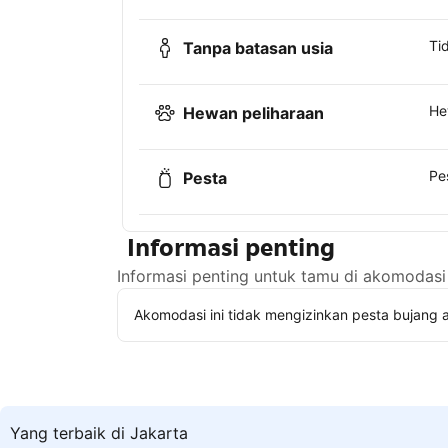
Ti
Tanpa batasan usia
He
Hewan peliharaan
Pe
Pesta
Informasi penting
Informasi penting untuk tamu di akomodasi 
Akomodasi ini tidak mengizinkan pesta bujang a
Yang terbaik di Jakarta