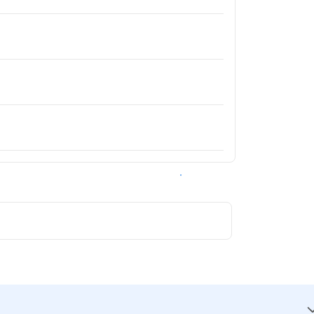
Lihat ketersediaan