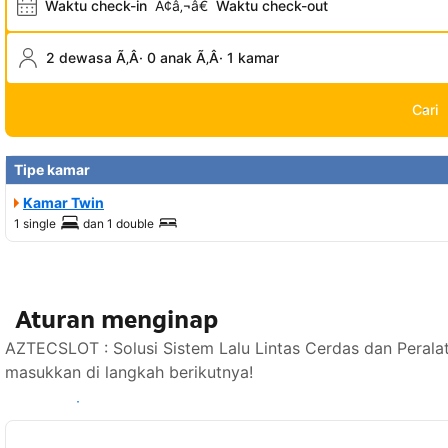
Waktu check-in
Ã¢â‚¬â€
Waktu check-out
2 dewasa Ã‚Â· 0 anak Ã‚Â· 1 kamar
Cari
Tipe kamar
Kamar Twin
1 single
dan
1 double
Aturan menginap
AZTECSLOT : Solusi Sistem Lalu Lintas Cerdas dan Perala
masukkan di langkah berikutnya!
Lihat ketersediaan