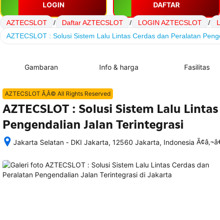
LOGIN
DAFTAR
AZTECSLOT
/
Daftar AZTECSLOT
/
LOGIN AZTECSLOT
/
AZTECSLOT : Solusi Sistem Lalu Lintas Cerdas dan Peralatan Penge
Gambaran
Info & harga
Fasilitas
AZTECSLOT Ã‚Â© All Rights Reserved
AZTECSLOT : Solusi Sistem Lalu Lintas
Pengendalian Jalan Terintegrasi
Ã¢â‚¬
Jakarta Selatan - DKI Jakarta, 12560 Jakarta, Indonesia
Setelah 
memesan, 
semua 
rincian 
akomodasi 
termasuk 
nomor 