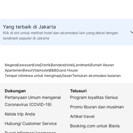
Yang terbaik di Jakarta
Klik di sini untuk melihat hotel dan akomodasi lain yang dekat dengan
landmark populer di Jakarta
Negara
Kawasan
Kota
Distrik
Bandara
Hotel
Landmark
Rumah liburan
Apartemen
Resor
Vila
Hostel
B&B
Guest House
Tempat istimewa untuk menginap
Ulasan
Temukan akomodasi bulanan
Dukungan
Telusuri
Pertanyaan Umum mengenai
Program loyalitas Genius
Coronavirus (COVID-19)
Promo liburan dan musiman
Kelola trip Anda
Artikel travel
Hubungi Customer Service
Booking.com untuk Bisnis
Pusat informasi keamanan