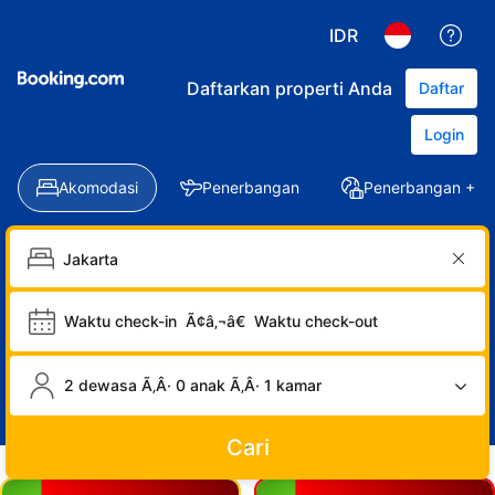
IDR
Daftarkan properti Anda
Daftar
Login
Akomodasi
Penerbangan
Penerbangan + Ho
Waktu check-in
Ã¢â‚¬â€
Waktu check-out
2 dewasa Ã‚Â· 0 anak Ã‚Â· 1 kamar
Cari