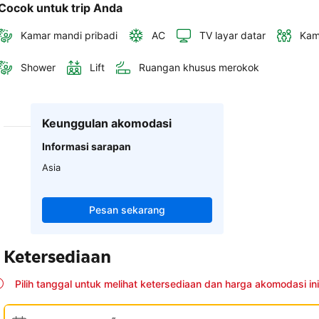
Cocok untuk trip Anda
Kamar mandi pribadi
AC
TV layar datar
Kam
Shower
Lift
Ruangan khusus merokok
Keunggulan akomodasi
Informasi sarapan
Asia
Pesan sekarang
Ketersediaan
Pilih tanggal untuk melihat ketersediaan dan harga akomodasi ini