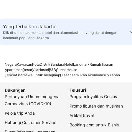
Yang terbaik di Jakarta
Klik di sini untuk melihat hotel dan akomodasi lain yang dekat dengan
landmark populer di Jakarta
Negara
Kawasan
Kota
Distrik
Bandara
Hotel
Landmark
Rumah liburan
Apartemen
Resor
Vila
Hostel
B&B
Guest House
Tempat istimewa untuk menginap
Ulasan
Temukan akomodasi bulanan
Dukungan
Telusuri
Pertanyaan Umum mengenai
Program loyalitas Genius
Coronavirus (COVID-19)
Promo liburan dan musiman
Kelola trip Anda
Artikel travel
Hubungi Customer Service
Booking.com untuk Bisnis
Pusat informasi keamanan