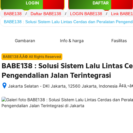
LOGIN
DAFTAR
BABE138
/
Daftar BABE138
/
LOGIN BABE138
/
Link BABE
BABE138 : Solusi Sistem Lalu Lintas Cerdas dan Peralatan Pengendal
Gambaran
Info & harga
Fasilitas
BABE138 Ã‚Â© All Rights Reserved
BABE138 : Solusi Sistem Lalu Lintas C
Pengendalian Jalan Terintegrasi
Ã¢â‚¬
Jakarta Selatan - DKI Jakarta, 12560 Jakarta, Indonesia
Setelah 
memesan, 
semua 
rincian 
akomodasi 
termasuk 
nomor 