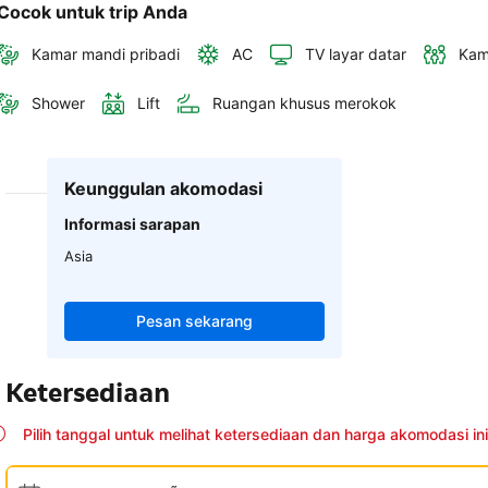
Cocok untuk trip Anda
Kamar mandi pribadi
AC
TV layar datar
Kam
Shower
Lift
Ruangan khusus merokok
Keunggulan akomodasi
Informasi sarapan
Asia
Pesan sekarang
Ketersediaan
Pilih tanggal untuk melihat ketersediaan dan harga akomodasi ini