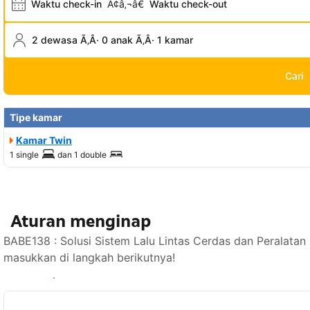
Waktu check-in
Ã¢â‚¬â€
Waktu check-out
2 dewasa Ã‚Â· 0 anak Ã‚Â· 1 kamar
Cari
Tipe kamar
Kamar Twin
1 single
dan
1 double
Aturan menginap
BABE138 : Solusi Sistem Lalu Lintas Cerdas dan Peralatan
masukkan di langkah berikutnya!
Lihat ketersediaan