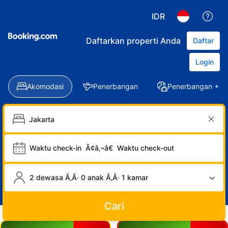
IDR
Daftarkan properti Anda
Daftar
Login
Akomodasi
Penerbangan
Penerbangan + Ho
Waktu check-in
Ã¢â‚¬â€
Waktu check-out
2 dewasa Ã‚Â· 0 anak Ã‚Â· 1 kamar
Cari